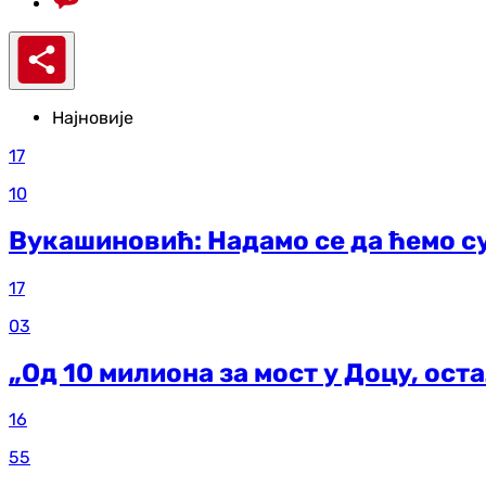
Најновије
17
10
Вукашиновић: Надамо се да ћемо с
17
03
„Од 10 милиона за мост у Доцу, ост
16
55