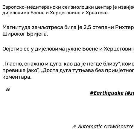
Европско-медитерански сеизмолошки центар је извијест
дијеловима Босне и Херцеговине и Хрватске.
Магнитуда земљотреса била је 2,5 степени Рихтеро
Широког Бријега.
Осјетио се у дијеловима јужне Босне и Херцеговин
„Гласно, снажно и дуго, као да је негде близу“, к
превише јако“, „Доста дуга тутњава без примјетног
коментара.
#Earthquake
(
#z
⚠ Automatic crowdsourced 