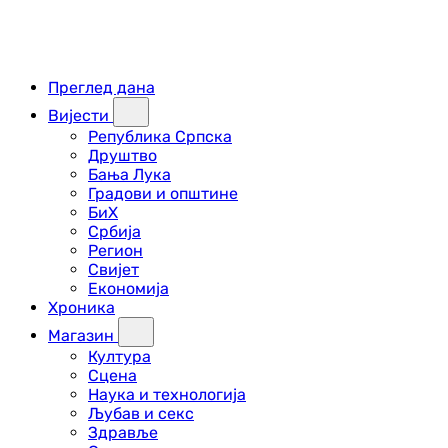
Преглед дана
Вијести
Република Српска
Друштво
Бања Лука
Градови и општине
БиХ
Србија
Регион
Свијет
Економија
Хроника
Магазин
Култура
Сцена
Наука и технологија
Љубав и секс
Здравље