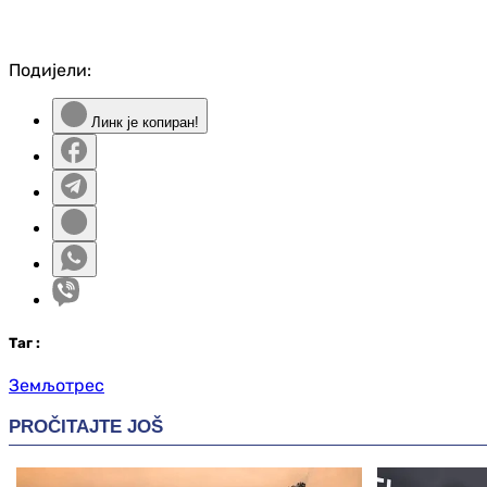
Подијели:
Линк је копиран!
Таг
:
Земљотрес