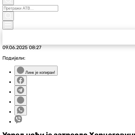
09.06.2025
08:27
Подијели:
Линк је копиран!
Усред ноћи је затресло Херцеговин