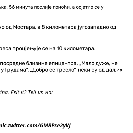
а, 56 минута послије поноћи, а осјетио се у
о од Мостара, а 8 километара југозападно од
реса процјењује се на 10 километара.
 непосредне близине епицентра. „Мало дуже, не
у Грудама“, „Добро се тресло“, неки су од даљих
a. Felt it? Tell us via:
pic.twitter.com/GMBPse2yVJ