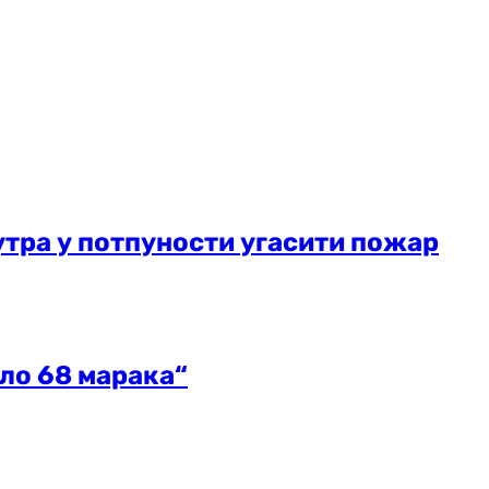
утра у потпуности угасити пожар
ало 68 марака“