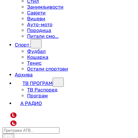
Стил
Занимљивости
Савјети
Вицеви
Ауто-мото
Породица
Питали смо...
Спорт
Фудбал
Кошарка
Тенис
Остали спортови
Архива
ТВ ПРОГРАМ
ТВ Распоред
Програм
А РАДИО
L