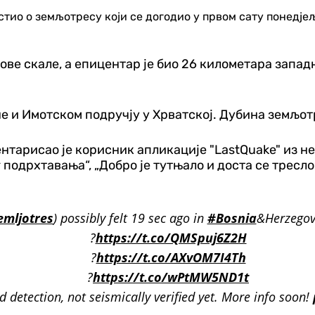
ио о земљотресу који се догодио у првом сату понедјељк
ве скале, а епицентар је био 26 километара западн
е и Имотском подручју у Хрватској. Дубина земљот
оментарисао је корисник апликације "LastQuake" из
 подрхтавања“, „Добро је тутњало и доста се тресло 
emljotres
) possibly felt 19 sec ago in
#Bosnia
&Herzegovin
?
https://t.co/QMSpuj6Z2H
?
https://t.co/AXvOM7I4Th
?
https://t.co/wPtMW5ND1t
detection, not seismically verified yet. More info soon!