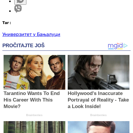
Таг
:
Универзитет у Бањалуци