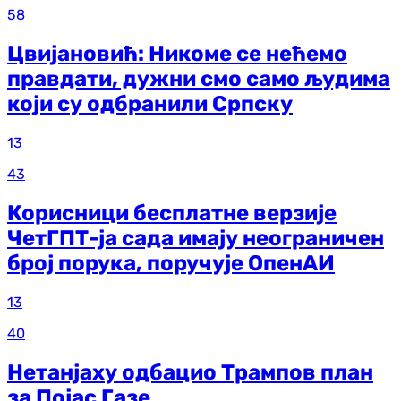
58
Цвијановић: Никоме се нећемо
правдати, дужни смо само људима
који су одбранили Српску
13
43
Корисници бесплатне верзије
ЧетГПТ-ја сада имају неограничен
број порука, поручује ОпенАИ
13
40
Нетанјаху одбацио Трампов план
за Појас Газе