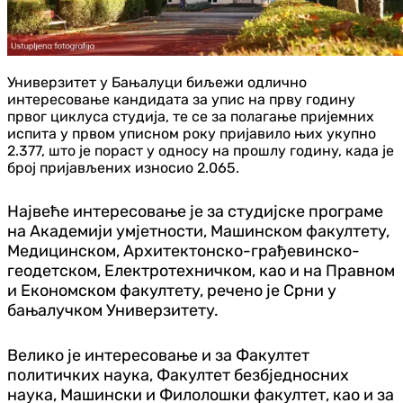
Универзитет у Бањалуци биљежи одлично
интересовање кандидата за упис на прву годину
првог циклуса студија, те се за полагање пријемних
испита у првом уписном року пријавило њих укупно
2.377, што је пораст у односу на прошлу годину, када је
број пријављених износио 2.065.
Највеће интересовање је за студијске програме
на Академији умјетности, Машинском факултету,
Медицинском, Архитектонско-грађевинско-
геодетском, Електротехничком, као и на Правном
и Економском факултету, речено је Срни у
бањалучком Универзитету.
Велико је интересовање и за Факултет
политичких наука, Факултет безбједносних
наука, Машински и Филолошки факултет, као и за