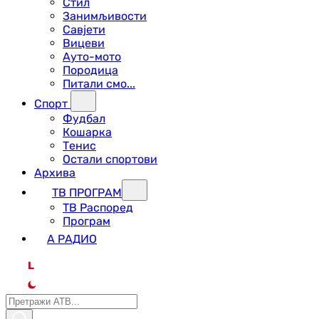
Стил
Занимљивости
Савјети
Вицеви
Ауто-мото
Породица
Питали смо...
Спорт
Фудбал
Кошарка
Тенис
Остали спортови
Архива
ТВ ПРОГРАМ
ТВ Распоред
Програм
А РАДИО
L