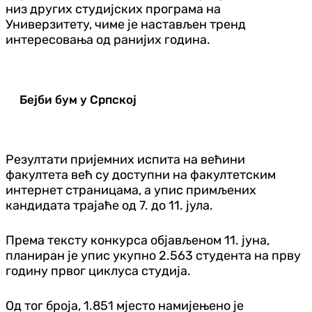
низ других студијских програма на
Универзитету, чиме је настављен тренд
интересовања од ранијих година.
Бејби бум у Српској
Резултати пријемних испита на већини
факултета већ су доступни на факултетским
интернет страницама, а упис примљених
кандидата трајаће од 7. до 11. јула.
Према тексту конкурса објављеном 11. јуна,
планиран је упис укупно 2.563 студента на прву
годину првог циклуса студија.
Од тог броја, 1.851 мјесто намијењено је