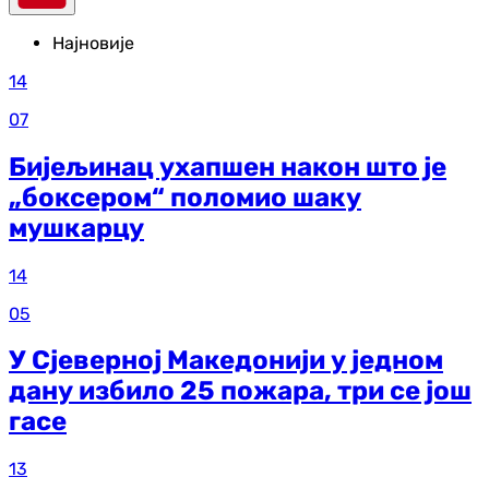
Најновије
14
07
Бијељинац ухапшен након што је
„боксером“ поломио шаку
мушкарцу
14
05
У Сјеверној Македонији у једном
дану избило 25 пожара, три се још
гасе
13