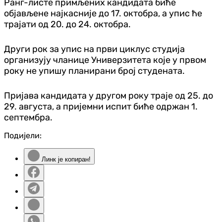
Ранг-листе примљених кандидата биће
објављене најкасније до 17. октобра, а упис ће
трајати од 20. до 24. октобра.
Други рок за упис на први циклус студија
организују чланице Универзитета које у првом
року не упишу планирани број студената.
Пријава кандидата у другом року траје од 25. до
29. августа, а пријемни испит биће одржан 1.
септембра.
Подијели:
Линк је копиран!