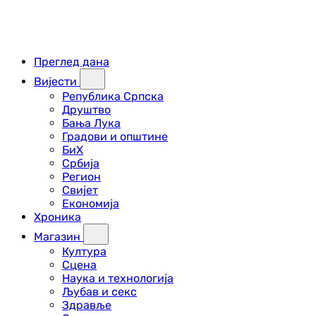
Преглед дана
Вијести
Република Српска
Друштво
Бања Лука
Градови и општине
БиХ
Србија
Регион
Свијет
Економија
Хроника
Магазин
Култура
Сцена
Наука и технологија
Љубав и секс
Здравље