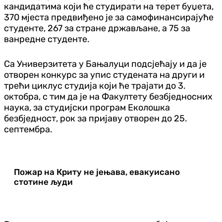
кандидатима који ће студирати на терет буџета,
370 мјеста предвиђено је за самофинансирајуће
студенте, 267 за стране држављане, а 75 за
ванредне студенте.
Са Универзитета у Бањалуци подсјећају и да је
отворен конкурс за упис студената на други и
трећи циклус студија који ће трајати до 3.
октобра, с тим да је на Факултету безбједносних
наука, за студијски програм Еколошка
безбједност, рок за пријаву отворен до 25.
септембра.
Пожар на Криту не јењава, евакуисано
стотине људи