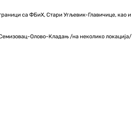
 граници са ФБиХ, Стари Угљевик-Главичице, као и
 Семизовац-Олово-Кладањ /на неколико локација/