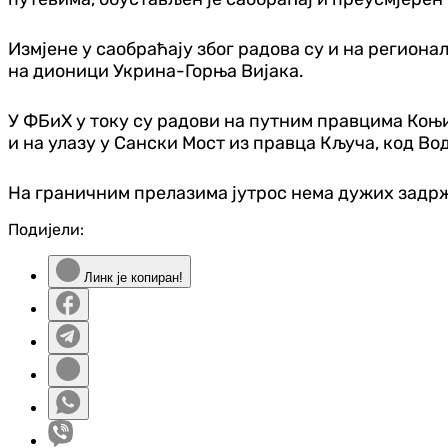
Измјене у саобраћају због радова су и на регион
на дионици Укрина-Горња Вијака.
У ФБиХ у току су радови на путним правцима Ко
и на улазу у Сански Мост из правца Кључа, код Во
На граничним прелазима јутрос нема дужих задр
Подијели:
Линк је копиран!