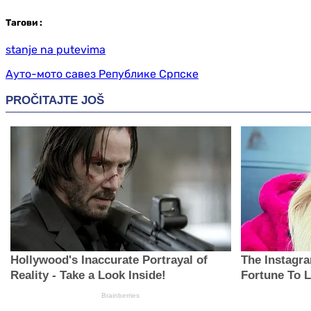
Таг
ови
:
stanje na putevima
Ауто-мото савез Републике Српске