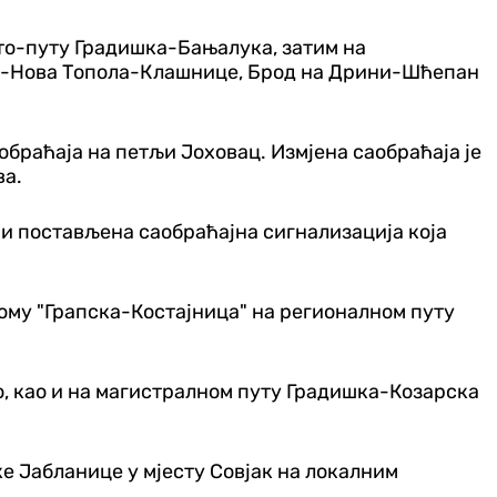
то-путу Градишка-Бањалука, затим на
шка-Нова Топола-Клашнице, Брод на Дрини-Шћепан
браћаја на петљи Јоховац. Измјена саобраћаја је
ва.
 и постављена саобраћајна сигнализација која
ому "Грапска-Костајница" на регионалном путу
, као и на магистралном путу Градишка-Козарска
е Јабланице у мјесту Совјак на локалним