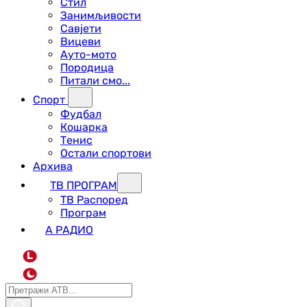
Стил
Занимљивости
Савјети
Вицеви
Ауто-мото
Породица
Питали смо...
Спорт
Фудбал
Кошарка
Тенис
Остали спортови
Архива
ТВ ПРОГРАМ
ТВ Распоред
Програм
А РАДИО
L