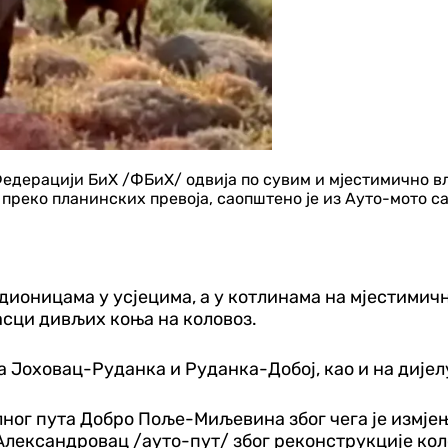
Федерацији БиХ /ФБиХ/ одвија по сувим и мјестимично в
преко планинских превоја, саопштено је из Ауто-мото с
дионицама у усјецима, а у котлинама на мјестимич
сци дивљих коња на коловоз.
 Јоховац-Руданка и Руданка-Добој, као и на дијел
ног пута Добро Поље-Миљевина због чега је измјење
лександровац /ауто-пут/ због реконструкције кол