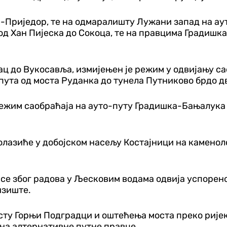
а-Приједор, те на одмаралишту Лужани запад на ау
 од Хан Пијеска до Сокоца, те на правцима Гради
ц до Вукосавља, измијењен је режим у одвијању сао
пута од моста Руданка до тунела Путниково брдо д
режим саобраћаја на ауто-путу Градишка-Бањалука
олазиће у добојском насељу Костајници на каменол
се због радова у Љесковим водама одвија успорено
изиште.
сту Горњи Подградци и оштећења моста преко ријек
 на алтернативне путне правце.