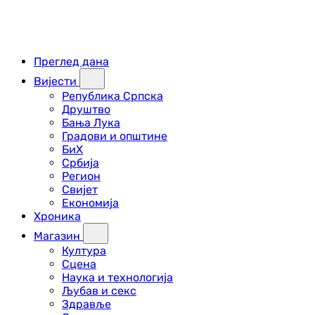
Преглед дана
Вијести
Република Српска
Друштво
Бања Лука
Градови и општине
БиХ
Србија
Регион
Свијет
Економија
Хроника
Магазин
Култура
Сцена
Наука и технологија
Љубав и секс
Здравље