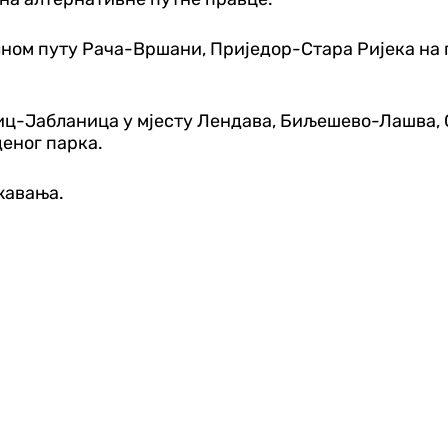
алном путу Рача-Вршани, Приједор-Стара Ријека на
њиц-Јабланица у мјесту Лендава, Биљешево-Лашва,
деног парка.
жавања.