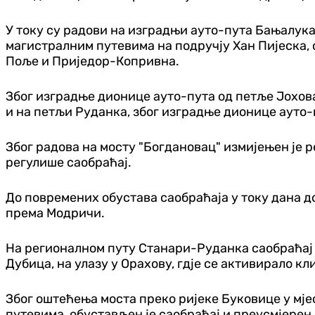
У току су радови на изградњи ауто-пута Бањалук
магистралним путевима на подручју Хан Пијеска,
Поље и Приједор-Копривна.
Због изградње дионице ауто-пута од петље Јохова
и на петљи Руданка, због изградње дионице ауто-
Због радова на мосту "Богдановац" измијењен је 
регулише саобраћај.
До повремених обустава саобраћаја у току дана д
према Модричи.
На регионалном путу Станари-Руданка саобраћај 
Дубица, на улазу у Орахову, гдје се активирало кл
Због оштећења моста преко ријеке Буковице у мје
путевима, обустављен је саобраћај и преусмјерен