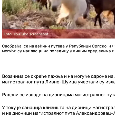
Саобраћај се на већини путева у Републици Српској и 
могући су наиласци на поледицу у вишим предјелима и 
Возачима се скреће пажња и на могуће одроне на 
магистралног пута Ливно-Шуица учестали су изла
Радови се изводе на дионицама магистралног пута
У току је санација клизишта на дионици магистрал
и на дионици магистралног пута Александровац-А