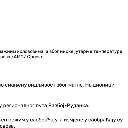
лажним коловозима, а због ниске јутарње температуре
авеза /АМС/ Српске.
но смањену видљивост због магле. На дионици
у регионалног пута Разбој-Руданка.
н режим у саобраћају, а измјене у саобраћају су
овоза.