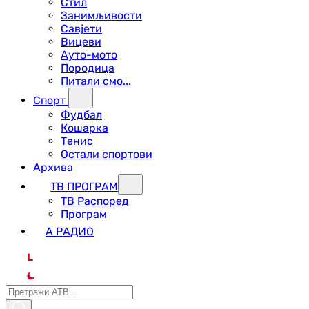
Стил
Занимљивости
Савјети
Вицеви
Ауто-мото
Породица
Питали смо...
Спорт
Фудбал
Кошарка
Тенис
Остали спортови
Архива
ТВ ПРОГРАМ
ТВ Распоред
Програм
А РАДИО
L