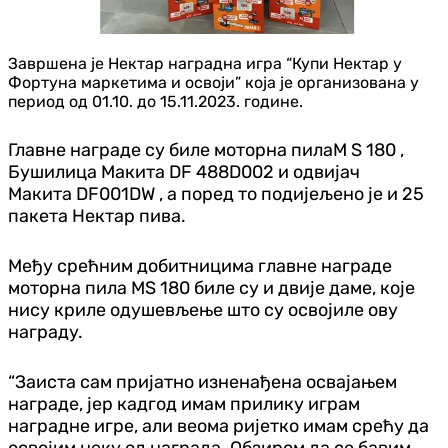
Завршена је Нектар наградна игра “Купи Нектар у
Фортуна маркетима и освоји” која је организована у
период од 01.10. до 15.11.2023. године.
Главне награде су биле моторна пила
M S 180
,
Бушилица Макита
DF 488D002
и одвијач
Макита
DF001DW
, а поред то подијељено је и 25
пакета Нектар пива.
Међу срећним добитницима главне награде
моторна пила MS 180 биле су и двије даме, које
нису криле одушевљење што су освојиле ову
награду.
“Заиста сам пријатно изненађена освајањем
награде, јер кадгод имам прилику играм
наградне игре, али веома ријетко имам срећу да
освојим неку од награда. Обзиром да се бавим