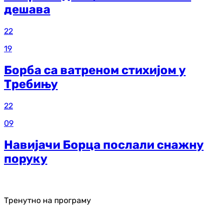
дешава
22
19
Борба са ватреном стихијом у
Требињу
22
09
Навијачи Борца послали снажну
поруку
Тренутно на програму