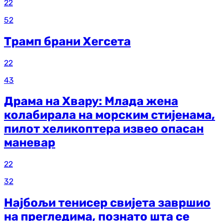
22
52
Трамп брани Хегсета
22
43
Драма на Хвару: Млада жена
колабирала на морским стијенама,
пилот хеликоптера извео опасан
маневар
22
32
Најбољи тенисер свијета завршио
на прегледима, познато шта се