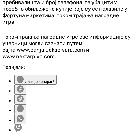
пребивалишта и број телефона, те убацити у
посебно обиљежене кутије које су се налазиле у
Фортуна маркетима, током трајања наградне
игре.
Током трајања наградне игре све информације су
учесници могли сазнати путем
сајта
www.banjalučkapivara.com и
www.nektarpivo.com.
Подијели:
Линк је копиран!