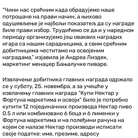
“Чини нас срећним када обрадујемо наше
потрошаче на прави начин, а њихово
одушевљење је најбољи показатељ да су награде
биле прави избор. Трудићемо се да и у наредном
периоду организујемо још оваквих наградих
игара са нашим сарадницима, а свим срећним
добитницима честитамо на освојеним
наградама,” изјавила је Андреа Лиздек,
маркетинг менаџер Бањалучке пиваре.
Извлачење добитника главних награда одржало
се у суботу, 25. новембра, а за учешће у
извлачењу главних награда “Купи Нектар у
Фортуна маркетима и освоји” било је потребно
купити 12 појединачних производа Нектар пиво
0.5 л или комбиновано 6 боца и 6 лименки у
Фортуна маркетима и на полеђини рачуна на
којем се налазе Нектар производи исписати
своје податке: име, презиме, адресу