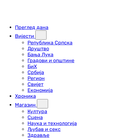
Преглед дана
Вијести
Република Српска
Друштво
Бања Лука
Градови и општине
БиХ
Србија
Регион
Свијет
Економија
Хроника
Магазин
Култура
Сцена
Наука и технологија
Љубав и секс
Здравље