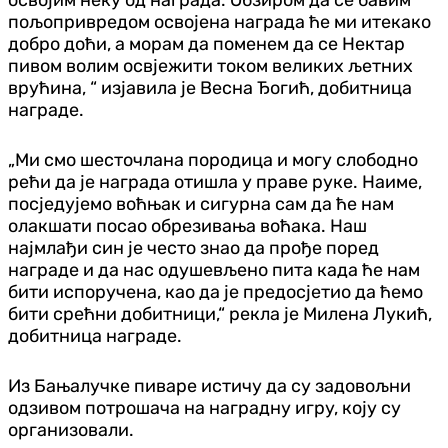
пољопривредом освојена награда ће ми итекако
добро доћи, а морам да поменем да се Нектар
пивом волим освјежити током великих љетних
врућина, “ изјавила је Весна Ђогић, добитница
награде.
„Ми смо шесточлана породица и могу слободно
рећи да је награда отишла у праве руке. Наиме,
посједујемо воћњак и сигурна сам да ће нам
олакшати посао обрезивања воћака. Наш
најмлађи син је често знао да прође поред
награде и да нас одушевљено пита када ће нам
бити испоручена, као да је предосјетио да ћемо
бити срећни добитници,“ рекла је Милена Лукић,
добитница награде.
Из Бањалучке пиваре истичу да су задовољни
одзивом потрошача на наградну игру, коју су
организовали.