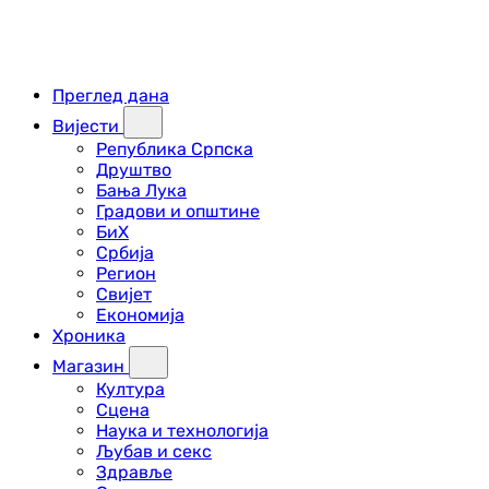
Преглед дана
Вијести
Република Српска
Друштво
Бања Лука
Градови и општине
БиХ
Србија
Регион
Свијет
Економија
Хроника
Магазин
Култура
Сцена
Наука и технологија
Љубав и секс
Здравље