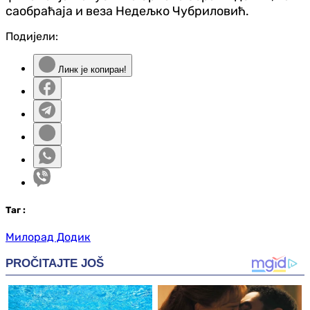
саобраћаја и веза Недељко Чубриловић.
Подијели:
Линк је копиран!
Таг
:
Милорад Додик