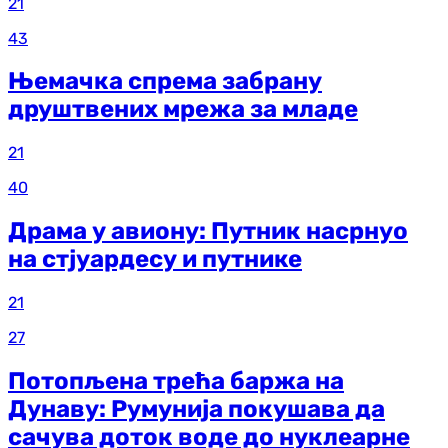
21
43
Њемачка спрема забрану
друштвених мрежа за младе
21
40
Драма у авиону: Путник насрнуо
на стјуардесу и путнике
21
27
Потопљена трећа баржа на
Дунаву: Румунија покушава да
сачува доток воде до нуклеарне