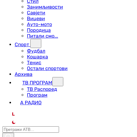
Стил
Занимљивости
Савјети
Вицеви
Ауто-мото
Породица
Питали смо...
Спорт
Фудбал
Кошарка
Тенис
Остали спортови
Архива
ТВ ПРОГРАМ
ТВ Распоред
Програм
А РАДИО
L