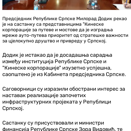
Предсједник Републике Српске Милорад Додик рекао
је на састанку са представницима "Кинеске
корпорације за путеве и мостове да је изградња
мреже ауто-путева приоритет од стратешке важности
за цјелокупно друштво и привреду у Српској.
Додик је истакао да је досадашња сарадња
између институција Републике Српске и
"Кинеске корпорације" изузетно успјешна,
саопштено је из Кабинета предсједника Српске.
Саговорници су изразили обострани интерес за
наставак реализације започетих
инфраструктурних пројеката у Републици
Српској.
Састанку су присуствовали и министри
финансија Републике Српске Зора Видовић, те