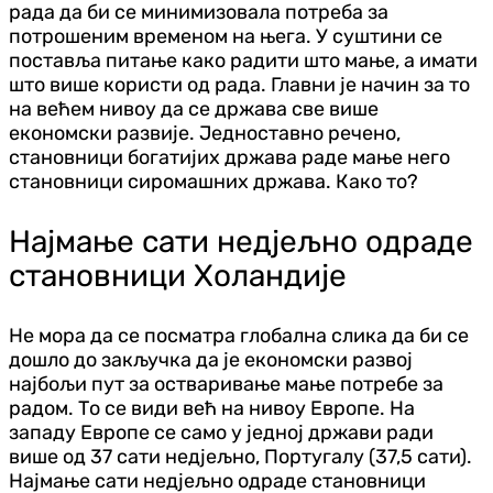
рада да би се минимизовала потреба за
потрошеним временом на њега. У суштини се
поставља питање како радити што мање, а имати
што више користи од рада. Главни је начин за то
на већем нивоу да се држава све више
економски развије. Једноставно речено,
становници богатијих држава раде мање него
становници сиромашних држава. Како то?
Најмање сати недјељно одраде
становници Холандије
Не мора да се посматра глобална слика да би се
дошло до закључка да је економски развој
најбољи пут за остваривање мање потребе за
радом. То се види већ на нивоу Европе. На
западу Европе се само у једној држави ради
више од 37 сати недјељно, Португалу (37,5 сати).
Најмање сати недјељно одраде становници