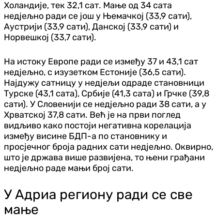
Холандије, тек 32,1 сат. Мање од 34 сата
недјељно ради се још у Њемачкој (33,9 сати),
Аустрији (33,9 сати), Данској (33,9 сати) и
Норвешкој (33,7 сати).
На истоку Европе ради се између 37 и 43,1 сат
недјељно, с изузетком Естоније (36,5 сати).
Најдужу сатницу у недјељи одраде становници
Турске (43,1 сата), Србије (41,3 сата) и Грчке (39,8
сати). У Словенији се недјељно ради 38 сати, а у
Хрватској 37,8 сати. Већ је на први поглед
видљиво како постоји негативна корелација
између висине БДП-а по становнику и
просјечног броја радних сати недјељно. Оквирно,
што је држава више развијена, то њени грађани
недјељно раде мањи број сати.
У Адриа региону ради се све
мање