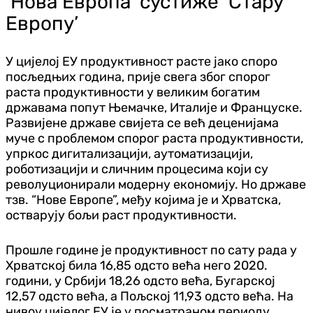
‘Нова Европа’ сустиже ‘Стару
Европу’
У цијелој ЕУ продуктивност расте јако споро
посљедњих година, прије свега због спорог
раста продуктивности у великим богатим
државама попут Њемачке, Италије и Француске.
Развијене државе свијета се већ деценијама
муче с проблемом спорог раста продуктивности,
упркос дигитализацији, аутоматизацији,
роботизацији и сличним процесима који су
револуционирали модерну економију. Но државе
тзв. “Нове Европе”, међу којима је и Хрватска,
остварују бољи раст продуктивности.
Прошле године је продуктивност по сату рада у
Хрватској била 16,85 одсто већа него 2020.
години, у Србији 18,26 одсто већа, Бугарској
12,57 одсто већа, а Пољској 11,93 одсто већа. На
нивоу цијелог ЕУ је у посматраном периоду