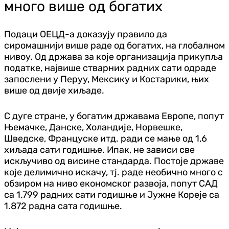
много више од богатих
Подаци ОЕЦД-а доказују правило да
сиромашнији више раде од богатих, на глобалном
нивоу. Од држава за које организација прикупља
податке, највише стварних радних сати одраде
запослени у Перуу, Мексику и Костарики, њих
више од двије хиљаде.
С дуге стране, у богатим државама Европе, попут
Њемачке, Данске, Холандије, Норвешке,
Шведске, Француске итд. ради се мање од 1,6
хиљада сати годишње. Ипак, не зависи све
искључиво од висине стандарда. Постоје државе
које делимично искачу, тј. раде необично много с
обзиром на ниво економског развоја, попут САД
са 1.799 радних сати годишње и Јужне Кореје са
1.872 радна сата годишње.