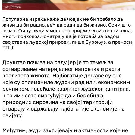
Популарна изрека каже да човјек не би требало да
живи да би радио, већ да ради да би живио. Осим што
је за већину људи у модерно вријеме егзистенцијална,
многи психолози сматрају да је потреба за радом
својствена људској природи, пише Еуроњуз, а преноси
РТЦГ.
Друштво почива на раду јер је то темељ за
остваривање материјалног напретка и раста
квалитета живота. Најбогатије државе су оне
које су оплемениле људски рад или, економским
речником, повећале квалитет људског капитала,
што им често омогућује да и без обиља
природних сировина на својој територији
стварају и одржавају најбогатије економије на
свијету.
Међутим, људи захтијевају и активности које не