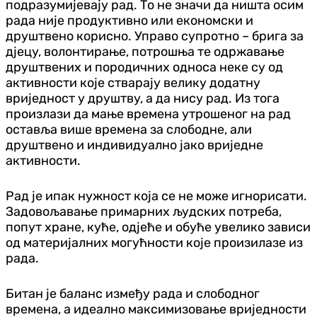
подразумијевају рад. То не значи да ништа осим
рада није продуктивно или економски и
друштвено корисно. Управо супротно – брига за
дјецу, волонтирање, потрошња те одржавање
друштвених и породичних односа неке су од
активности које стварају велику додатну
вриједност у друштву, а да нису рад. Из тога
произлази да мање времена утрошеног на рад
оставља више времена за слободне, али
друштвено и индивидуално јако вриједне
активности.
Рад је ипак нужност која се не може игнорисати.
Задовољавање примарних људских потреба,
попут хране, куће, одјеће и обуће увелико зависи
од материјалних могућности које произилазе из
рада.
Битан је баланс између рада и слободног
времена, а идеално максимизовање вриједности