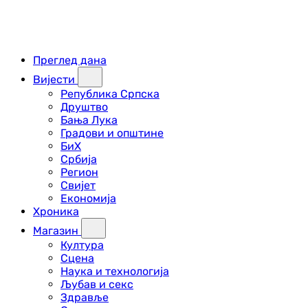
Преглед дана
Вијести
Република Српска
Друштво
Бања Лука
Градови и општине
БиХ
Србија
Регион
Свијет
Економија
Хроника
Магазин
Култура
Сцена
Наука и технологија
Љубав и секс
Здравље