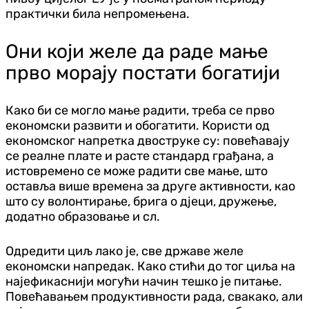
практички била непромењена.
Они који желе да раде мање
прво морају постати богатији
Како би се могло мање радити, треба се прво
економски развити и обогатити. Користи од
економског напретка двоструке су: повећавају
се реалне плате и расте стандард грађана, а
истовремено се може радити све мање, што
оставља више времена за друге активности, као
што су волонтирање, брига о дјеци, дружење,
додатно образовање и сл.
Одредити циљ лако је, све државе желе
економски напредак. Како стићи до тог циља на
најефикаснији могући начин тешко је питање.
Повећавањем продуктивности рада, свакако, али