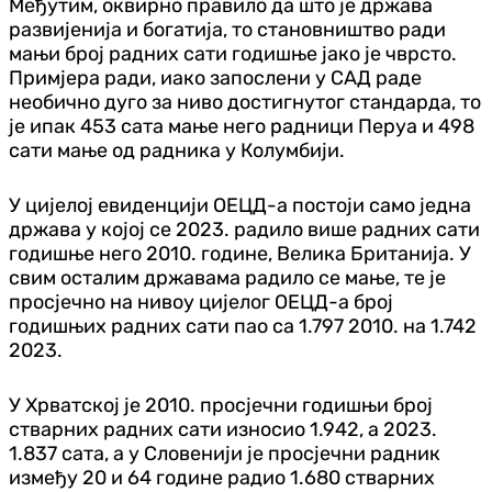
Међутим, оквирно правило да што је држава
развијенија и богатија, то становништво ради
мањи број радних сати годишње јако је чврсто.
Примјера ради, иако запослени у САД раде
необично дуго за ниво достигнутог стандарда, то
је ипак 453 сата мање него радници Перуа и 498
сати мање од радника у Колумбији.
У цијелој евиденцији ОЕЦД-а постоји само једна
држава у којој се 2023. радило више радних сати
годишње него 2010. године, Велика Британија. У
свим осталим државама радило се мање, те је
просјечно на нивоу цијелог ОЕЦД-а број
годишњих радних сати пао са 1.797 2010. на 1.742
2023.
У Хрватској је 2010. просјечни годишњи број
стварних радних сати износио 1.942, а 2023.
1.837 сата, а у Словенији је просјечни радник
између 20 и 64 године радио 1.680 стварних