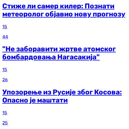
Стиже ли самер килер: Познати
метеоролог објавио нову прогнозу
15
44
"Не заборавити жртве атомског
бомбардовања Нагасакија"
15
26
Упозорење из Русије због Косова:
Опасно је маштати
15
25