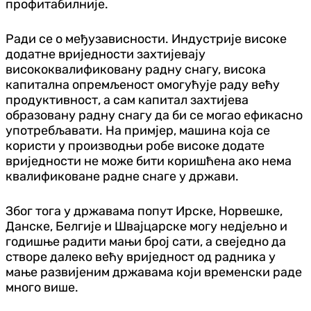
профитабилније.
Ради се о међузависности. Индустрије високе
додатне вриједности захтијевају
висококвалификовану радну снагу, висока
капитална опремљеност омогућује раду већу
продуктивност, а сам капитал захтијева
образовану радну снагу да би се могао ефикасно
употребљавати. На примјер, машина која се
користи у производњи робе високе додате
вриједности не може бити коришћена ако нема
квалификоване радне снаге у држави.
Због тога у државама попут Ирске, Норвешке,
Данске, Белгије и Швајцарске могу недјељно и
годишње радити мањи број сати, а свеједно да
створе далеко већу вриједност од радника у
мање развијеним државама који временски раде
много више.