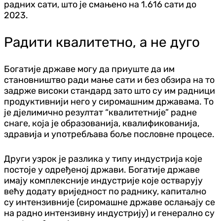
радних сати, што је смањено на 1.616 сати до
2023.
Радити квалитетно, а не дуго
Богатије државе могу да приуште да им
становништво ради мање сати и без обзира на то
задрже високи стандард зато што су им радници
продуктивнији него у сиромашним државама. То
је дјелимично резултат “квалитетније” радне
снаге, која је образованија, квалификованија,
здравија и употребљава боље пословне процесе.
Други узрок је разлика у типу индустрија које
постоје у одређеној држави. Богатије државе
имају комплексније индустрије које остварују
већу додату вриједност по раднику, капитално
су интензивније (сиромашне државе ослањају се
на радно интензивну индустрију) и генерално су