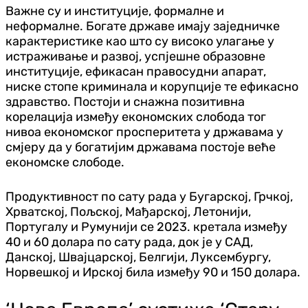
Важне су и институције, формалне и
неформалне. Богате државе имају заједничке
карактеристике као што су високо улагање у
истраживање и развој, успјешне образовне
институције, ефикасан правосудни апарат,
ниске стопе криминала и корупције те ефикасно
здравство. Постоји и снажна позитивна
корелација између економских слобода тог
нивоа економског просперитета у државама у
смјеру да у богатијим државама постоје веће
економске слободе.
Продуктивност по сату рада у Бугарској, Грчкој,
Хрватској, Пољској, Мађарској, Летонији,
Португалу и Румунији се 2023. кретала између
40 и 60 долара по сату рада, док је у САД,
Данској, Швајцарској, Белгији, Луксембургу,
Норвешкој и Ирској била између 90 и 150 долара.