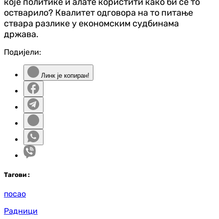
које политике и алате користити како би се то
остварило? Квалитет одговора на то питање
ствара разлике у економским судбинама
држава.
Подијели:
Линк је копиран!
Таг
ови
:
посао
Радници