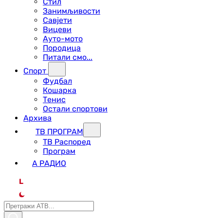
Стил
Занимљивости
Савјети
Вицеви
Ауто-мото
Породица
Питали смо...
Спорт
Фудбал
Кошарка
Тенис
Остали спортови
Архива
ТВ ПРОГРАМ
ТВ Распоред
Програм
А РАДИО
L