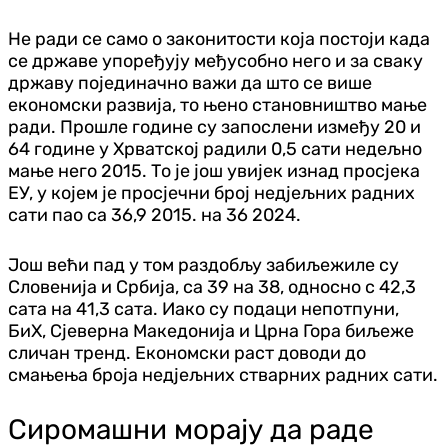
Не ради се само о законитости која постоји када
се државе упоређују међусобно него и за сваку
државу појединачно важи да што се више
економски развија, то њено становништво мање
ради. Прошле године су запослени између 20 и
64 године у Хрватској радили 0,5 сати недељно
мање него 2015. То је још увијек изнад просјека
ЕУ, у којем је просјечни број недјељних радних
сати пао са 36,9 2015. на 36 2024.
Још већи пад у том раздобљу забиљежиле су
Словенија и Србија, са 39 на 38, односно с 42,3
сата на 41,3 сата. Иако су подаци непотпуни,
БиХ, Сјеверна Македонија и Црна Гора биљеже
сличан тренд. Економски раст доводи до
смањења броја недјељних стварних радних сати.
Сиромашни морају да раде