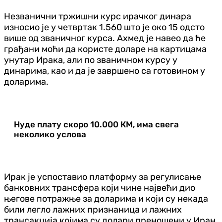
Незванични тржишни курс ирачког динара
износио је у четвртак 1.560 што је око 15 одсто
више од званичног курса. Ахмед је навео да ће
грађани моћи да користе доларе на картицама
унутар Ирака, али по званичном курсу у
динарима, као и да је завршено са готовином у
доларима.
Нуде плату скоро 10.000 КМ, има свега
неколико услова
Ирак је успоставио платформу за регулисање
банковних трансфера који чине највећи дио
његове потражње за доларима и који су некада
били легло лажних признаница и лажних
трансакција којима су долари преношени у Иран