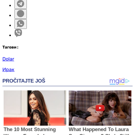
Таг
ови
:
Dolar
Ирак