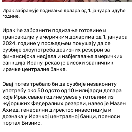
Ирак забрањује подизање долара од 1. јануара идуће
године.
Ирак ће забранити подизање готовине и
трансакције у америчким доларима од 1. јануара
2024. године у посљедњем покушају да се
сузбије злоупотреба девизних резерви за
финансијска недјела и избјегавање америчких
санкција Ирану, рекао је високи званичник
ирачке централне банке.
Овај потез требало би да сузбије незакониту
употребу око 50 одсто од 10 милијарди долара
које Ирак сваке године увезе у готовини из
њујоршких Федералних резерви, навео је Мазен
Ахмед, генерални директор инвестиција и
дознака у Ирачкој централној банци, преноси
портал Бизнис.