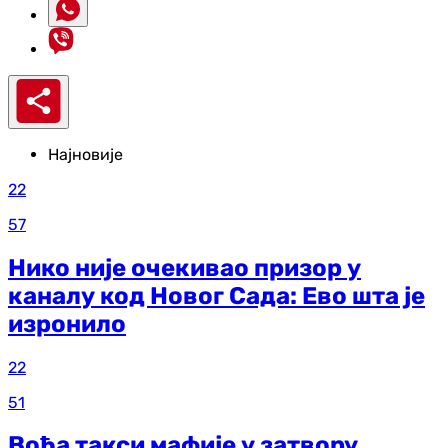
Најновије
22
57
Нико није очекивао призор у
каналу код Новог Сада: Ево шта је
изронило
22
51
Вођа такси мафије у затвору