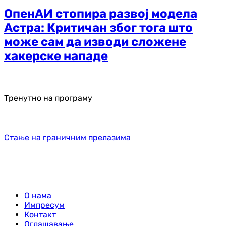
ОпенАИ стопира развој модела
Астра: Критичан због тога што
може сам да изводи сложене
хакерске нападе
Тренутно на програму
Стање на граничним прелазима
О нама
Импресум
Контакт
Оглашавање