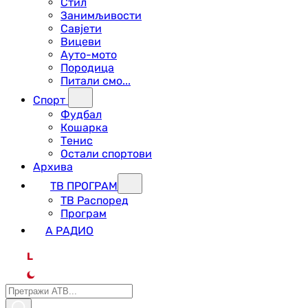
Стил
Занимљивости
Савјети
Вицеви
Ауто-мото
Породица
Питали смо...
Спорт
Фудбал
Кошарка
Тенис
Остали спортови
Архива
ТВ ПРОГРАМ
ТВ Распоред
Програм
А РАДИО
L