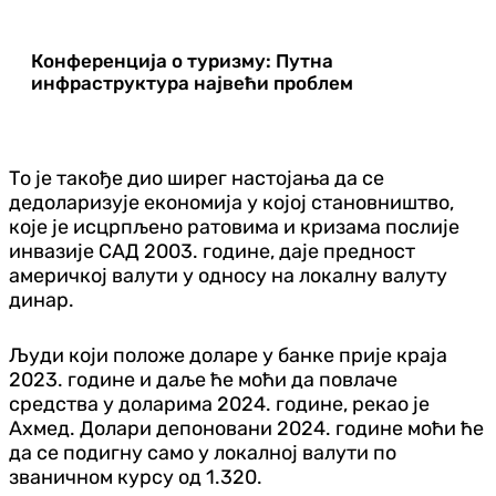
Конференција о туризму: Путна
инфраструктура највећи проблем
То је такође дио ширег настојања да се
дедоларизује економија у којој становништво,
које је исцрпљено ратовима и кризама послије
инвазије САД 2003. године, даје предност
америчкој валути у односу на локалну валуту
динар.
Људи који положе доларе у банке прије краја
2023. године и даље ће моћи да повлаче
средства у доларима 2024. године, рекао је
Ахмед. Долари депоновани 2024. године моћи ће
да се подигну само у локалној валути по
званичном курсу од 1.320.