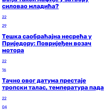
силовао младића?
22
29
Тешка саобраћајна несрећа у
Приједору: Повријеђен возач
мотора
22
16
Тачно овог датума престаје
тропски талас, температура пада
22
04