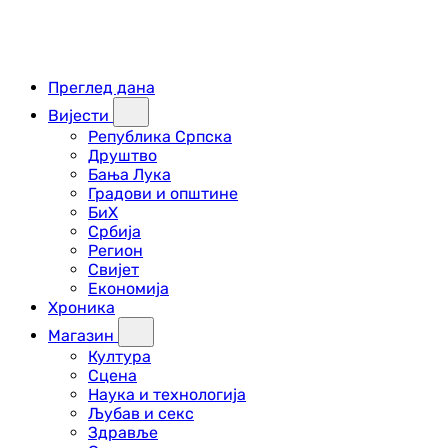
Преглед дана
Вијести
Република Српска
Друштво
Бања Лука
Градови и општине
БиХ
Србија
Регион
Свијет
Економија
Хроника
Магазин
Култура
Сцена
Наука и технологија
Љубав и секс
Здравље