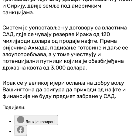
и Сирију, двије земље под америчким
санкцијама.
Систем је успостављен у договору са властима
САД, гдје се чувају резерве Ирака од 120
милијарди долара од продаје нафте. Према
ријечима Ахмада, подизање готовине и даље се
злоупотребљава, а у томе учествују и
потенцијални путници којима је обезбијеђена
државна квота од 3.000 долара.
Ирак се у великој мјери ослања на добру вољу
Вашингтона да осигура да приходи од нафте и
финансије не буду предмет забране у САД.
Подијели:
Линк је копиран!