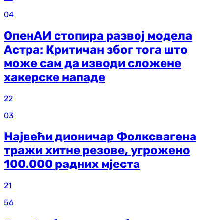
04
ОпенАИ стопира развој модела
Астра: Критичан због тога што
може сам да изводи сложене
хакерске нападе
22
03
Највећи дионичар Фолксвагена
тражи хитне резове, угрожено
100.000 радних мјеста
21
56