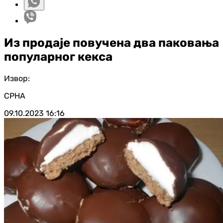
Из продаје повучена два паковања
популарног кекса
Извор:
СРНА
09.10.2023
16:16