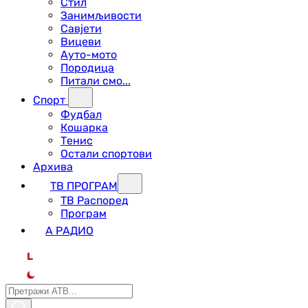
Стил
Занимљивости
Савјети
Вицеви
Ауто-мото
Породица
Питали смо...
Спорт
Фудбал
Кошарка
Тенис
Остали спортови
Архива
ТВ ПРОГРАМ
ТВ Распоред
Програм
А РАДИО
L