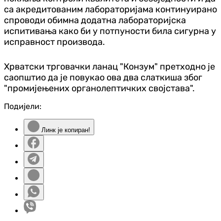
са акредитованим лабораторијама континуирано
спроводи обимна додатна лабораторијска
испитивања како би у потпуности била сигурна у
исправност производа.
Хрватски трговачки ланац "Конзум" претходно је
саопштио да је повукао ова два слаткиша због
"промијењених органолептичких својстава".
Подијели:
Линк је копиран!