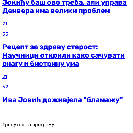
Јокићу баш ово треба, али управа
Денвера има велики проблем
21
53
Рецепт за здраву старост:
Научници открили како сачувати
снагу и бистрину ума
21
52
Ива Јовић доживјела "бламажу"
Тренутно на програму