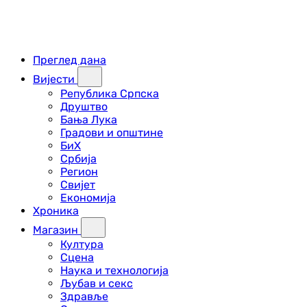
Преглед дана
Вијести
Република Српска
Друштво
Бања Лука
Градови и општине
БиХ
Србија
Регион
Свијет
Економија
Хроника
Магазин
Култура
Сцена
Наука и технологија
Љубав и секс
Здравље