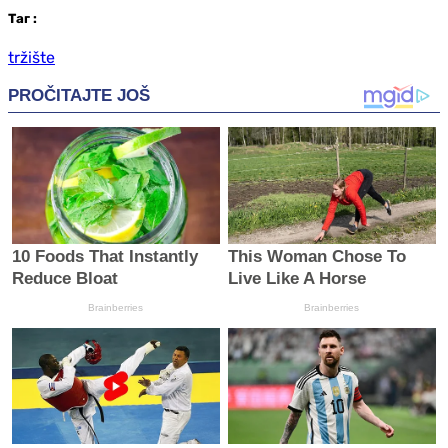
Таг
:
tržište