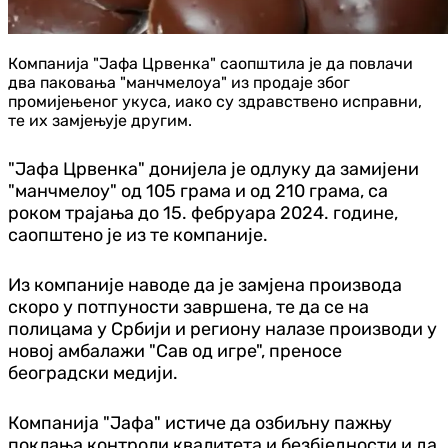
Компанија "Јафа Црвенка" саопштила је да повлачи
два паковања "манчмелоуа" из продаје због
промијењеног укуса, иако су здравствено исправни,
те их замјењује другим.
"Јафа Црвенка" донијела је одлуку да замијени
"манчмелоу" од 105 грама и од 210 грама, са
роком трајања до 15. фебруара 2024. године,
саопштено је из те компаније.
Из компаније наводе да је замјена производа
скоро у потпуности завршена, те да се на
полицама у Србији и региону налазе производи у
новој амбалажи "Сав од игре", преносе
београдски медији.
Компанија "Јафа" истиче да озбиљну пажњу
поклања контроли квалитета и безбједности и да