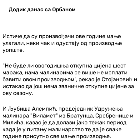
Додик данас са Орбаном
Истиче да су произвођачи ове године мање
улагали, неки чак и о
дустају од производње
уопште.
"Не буде ли овогодишња откупна цијена шест
марака, нама малинарима се више не исплати
бавити овом производњом", рекао је Стојановић и
истакао да још нема званичне откупне цијене за
ову сезону.
И Љубиша Алемпић, предсједник Удружења
малинара "Виламет" из Братунца, Сребренице и
Милића, казао је да долази јако тежак период
када је у питању малинарство те да је сваке
године присутно све мање производње.