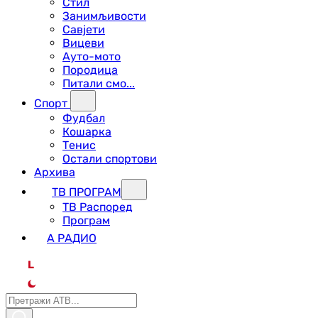
Стил
Занимљивости
Савјети
Вицеви
Ауто-мото
Породица
Питали смо...
Спорт
Фудбал
Кошарка
Тенис
Остали спортови
Архива
ТВ ПРОГРАМ
ТВ Распоред
Програм
А РАДИО
L