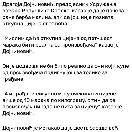
Драгоја Дојчиновић, предсједник Удружења
воћара Републике Српске, казао је да је почела
рана берба малина, али да још није позната
откупна цијена овог воћа.
"Мислим да ће откупна цијена од пет-шест
марака бити реална за произвођача", казао је
Дојчиновић.
Он је додао да не би било реално да они који купе
од произвођача подигну још за толико за
грађане.
"А и грађани сигурно могу очекивати цијене
више од 10 марака по килограму, с тим да се
произвођач никада не пита за цијену", казао је
Дојчиновић.
Дојчиновић је истакао да је доста засада већ