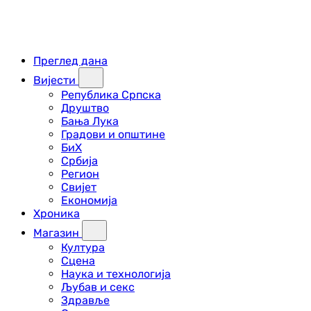
Преглед дана
Вијести
Република Српска
Друштво
Бања Лука
Градови и општине
БиХ
Србија
Регион
Свијет
Економија
Хроника
Магазин
Култура
Сцена
Наука и технологија
Љубав и секс
Здравље