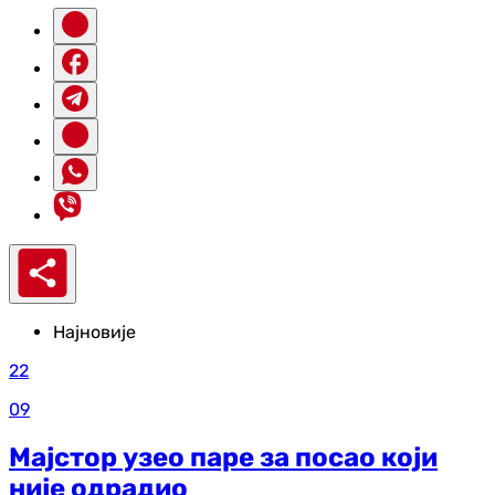
Најновије
22
09
Мајстор узео паре за посао који
није одрадио