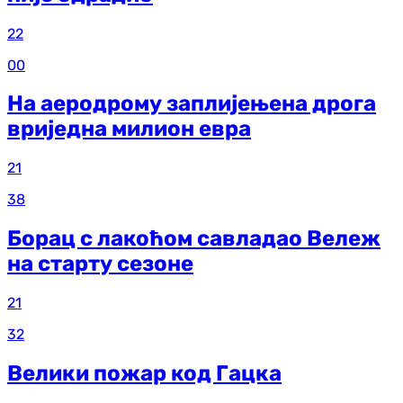
22
00
На аеродрому заплијењена дрога
вриједна милион евра
21
38
Борац с лакоћом савладао Вележ
на старту сезоне
21
32
Велики пожар код Гацка