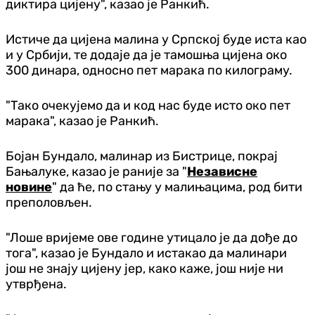
диктира цијену", казао је Ранкић.
Истиче да цијена малина у Српској буде иста као
и у Србији, те додаје да је тамошња цијена око
300 динара, односно пет марака по килограму.
"Тако очекујемо да и код нас буде исто око пет
марака", казао је Ранкић.
Бојан Бундало, малинар из Бистрице, покрај
Бањалуке, казао је раније за "
Независне
новине
" да ће, по стању у малињацима, род бити
преполовљен.
"Лоше вријеме ове године утицало је да дође до
тога", казао је Бундало и истакао да малинари
још не знају цијену јер, како каже, још није ни
утврђена.