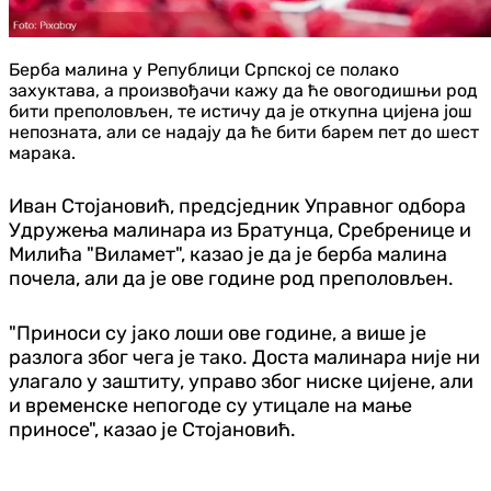
Берба малина у Републици Српској се полако
захуктава, а произвођачи кажу да ће овогодишњи род
бити преполовљен, те истичу да је откупна цијена још
непозната, али се надају да ће бити барем пет до шест
марака.
Иван Стојановић, предсједник Управног одбора
Удружења малинара из Братунца, Сребренице и
Милића "Виламет", казао је да је берба малина
почела, али да је ове године род преполовљен.
"Приноси су јако лоши ове године, а више је
разлога због чега је тако. Доста малинара није ни
улагало у заштиту, управо због ниске цијене, али
и временске непогоде су утицале на мање
приносе", казао је Стојановић.