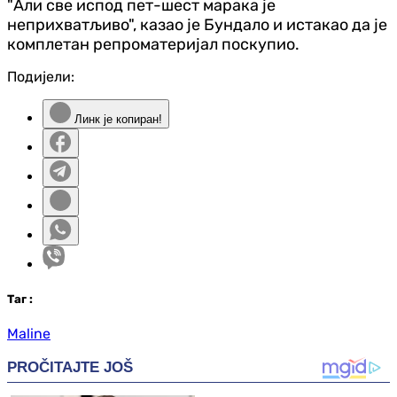
"Али све испод пет-шест марака је
неприхватљиво", казао је Бундало и истакао да је
комплетан репроматеријал поскупио.
Подијели:
Линк је копиран!
Таг
:
Maline