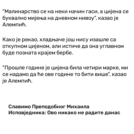
"Малинарство се на неки начин гаси, а цијена се
буквално мијења на дневном нивоу", казао је
Алемпић.
Како је рекао, хладњаче још нису изашле са
откупном цијеном, али истиче да она углавном
буде позната крајем бербе.
"Прошле године је цијена била четири марке, ми
се надамо да ће ове године то бити више", казао
је Алемпић.
Славимо Преподобног Михаила
Исповједника: Ово никако не радите данас