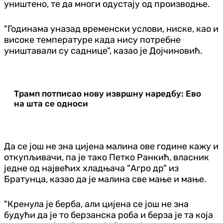
уништено, те да многи одустају од производње.
"Годинама уназад временски услови, ниске, као и
високе температуре када нису потребне
уништавали су саднице", казао је Дојчиновић.
Трамп потписао нову извршну наредбу: Ево
на шта се односи
Да се још не зна цијена малина ове године кажу и
откупљивачи, па је тако Петко Ранкић, власник
једне од највећих хладњача "Агро др" из
Братунца, казао да је малина све мање и мање.
"Кренула је берба, али цијена се још не зна
будући да је то берзанска роба и берза је та која