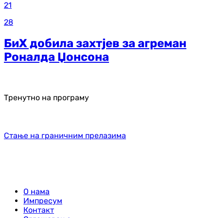
21
28
БиХ добила захтјев за агреман
Роналда Џонсона
Тренутно на програму
Стање на граничним прелазима
О нама
Импресум
Контакт