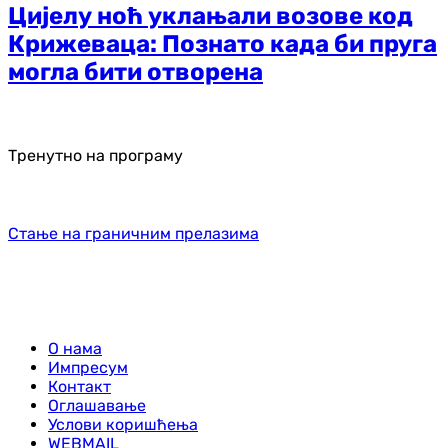
Цијелу ноћ уклањали возове код
Крижеваца: Познато када би пруга
могла бити отворена
Тренутно на програму
Стање на граничним прелазима
О нама
Импресум
Контакт
Оглашавање
Услови коришћења
WEBMAIL