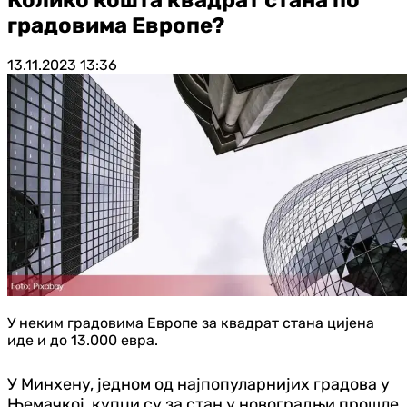
градовима Европе?
13.11.2023
13:36
У неким градовима Европе за квадрат стана цијена
иде и до 13.000 евра.
У Минхену, једном од најпопуларнијих градова у
Њемачкој, купци су за стан у новоградњи прошле