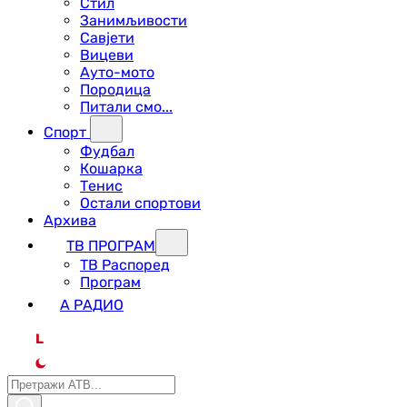
Стил
Занимљивости
Савјети
Вицеви
Ауто-мото
Породица
Питали смо...
Спорт
Фудбал
Кошарка
Тенис
Остали спортови
Архива
ТВ ПРОГРАМ
ТВ Распоред
Програм
А РАДИО
L