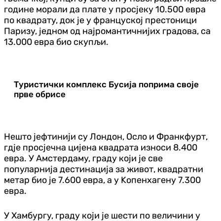
године морали да плате у просјеку 10.500 евра
по квадрату, док је у француској престоници
Паризу, једном од најромантичнијих градова, са
13.000 евра био скупљи.
Туристички комплекс Бусија поприма своје
прве обрисе
Нешто јефтинији су Лондон, Осло и Франкфурт,
гдје просјечна цијена квадрата износи 8.400
евра. У Амстердаму, граду који је све
популарнија дестинација за живот, квадратни
метар био је 7.600 евра, а у Kопенхагену 7.300
евра.
У Хамбургу, граду који је шести по величини у