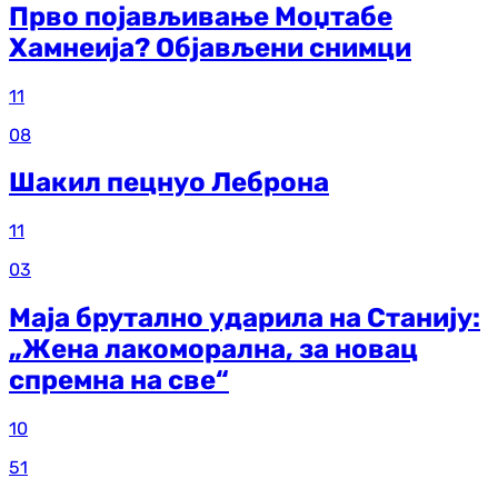
Прво појављивање Моџтабе
Хамнеија? Објављени снимци
11
08
Шакил пецнуо Леброна
11
03
Маја брутално ударила на Станију:
„Жена лакоморална, за новац
спремна на све“
10
51