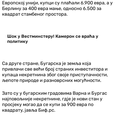
Европској унији, купци су плаћали 6.900 евра, а у
Берлину за 400 евра мање, односно 6.500 за
квадрат стамбеног простора.
Шок у Вестминстеру! Камерон се враћа у
политику
Са друге стране, Бугарска је земља која
привлачи све већи број страних инвеститора и
купаца некретнина због своје приступачности,
љепоте природе и разноврсних могућности.
Зато су у бугарским градовима Варна и Бургас
најповољније некретнине, гдје је нови стан у
просјеку могао да се купи за 900 евра по
квадрату, јавља Биф.рс.