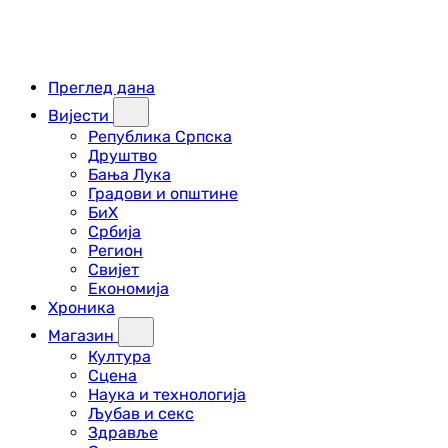
Преглед дана
Вијести
Република Српска
Друштво
Бања Лука
Градови и општине
БиХ
Србија
Регион
Свијет
Економија
Хроника
Магазин
Култура
Сцена
Наука и технологија
Љубав и секс
Здравље