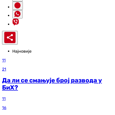
Најновије
11
21
Да ли се смањује број развода у
БиХ?
11
16