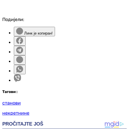
Подијели:
Линк је копиран!
Таг
ови
:
станови
некретнине