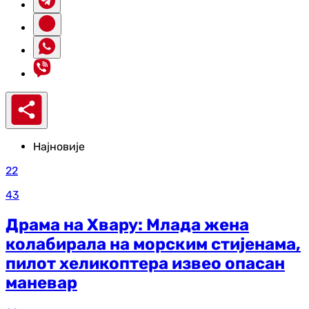
Најновије
22
43
Драма на Хвару: Млада жена
колабирала на морским стијенама,
пилот хеликоптера извео опасан
маневар