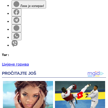
Линк је копиран!
Таг
:
Цијене горива