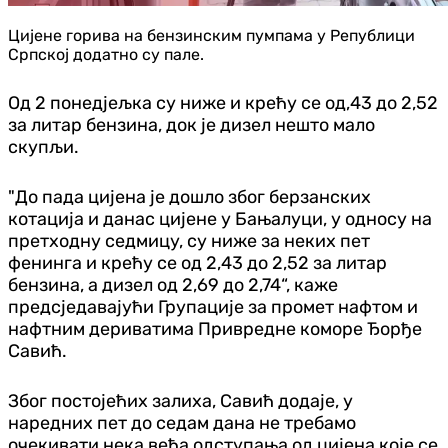
Цијене горива на бензинским пумпама у Републици
Српској додатно су палe.
Од 2 понедјељка су ниже и крећу се од,43 до 2,52
за литар бензина, док је дизел нешто мало
скупљи.
"До пада цијена је дошло због берзанских
котација и данас цијене у Бањалуци, у односу на
претходну седмицу, су ниже за неких пет
фенинга и крећу се од 2,43 до 2,52 за литар
бензина, а дизел од 2,69 до 2,74“, каже
предсједавајући Групације за промет нафтом и
нафтним дериватима Привредне коморе Ђорђе
Савић.
Због постојећих залиха, Савић додаје, у
наредних пет до седам дана не требамо
очекивати нека већа одступања од цијена које се