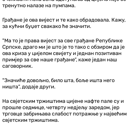
тренутно налазе на пумпама.
Грађане је ова вијест и те како обрадовала. Кажу,
за кућни буџет свакако ће значити.
"Ма то је права вијест за све грађане Републике
Српске, драго ми је што је то тако с обзиром да је
ова криза у цијелом свијету и једнан позитиван
примјер за све наше грађане“, каже један наш
саговорник.
"Значиће довољно, било шта, боље ишта него
ништа“, додаје други.
На свјетским тржиштима цијене нафте пале су и
прошле седмице, четврту недјељу заредом, јер
трговце забрињава слабост потражње у највећим
свјетским тржиштима.