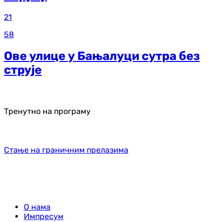
21
58
Ове улице у Бањалуци сутра без
струје
Тренутно на програму
Стање на граничним прелазима
О нама
Импресум