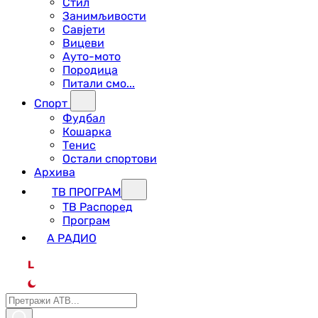
Стил
Занимљивости
Савјети
Вицеви
Ауто-мото
Породица
Питали смо...
Спорт
Фудбал
Кошарка
Тенис
Остали спортови
Архива
ТВ ПРОГРАМ
ТВ Распоред
Програм
А РАДИО
L