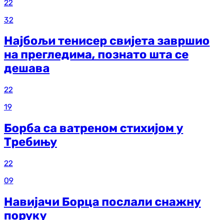
22
32
Најбољи тенисер свијета завршио
на прегледима, познато шта се
дешава
22
19
Борба са ватреном стихијом у
Требињу
22
09
Навијачи Борца послали снажну
поруку