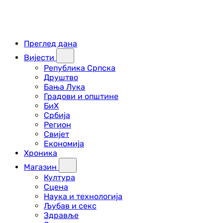
Преглед дана
Вијести
Република Српска
Друштво
Бања Лука
Градови и општине
БиХ
Србија
Регион
Свијет
Економија
Хроника
Магазин
Култура
Сцена
Наука и технологија
Љубав и секс
Здравље