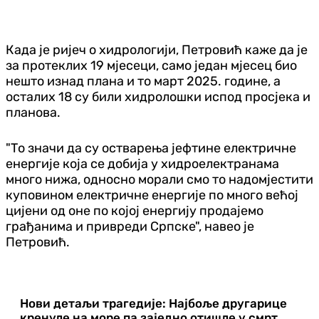
Када је ријеч о хидрологији, Петровић каже да је
за протеклих 19 мјесеци, само један мјесец био
нешто изнад плана и то март 2025. године, а
осталих 18 су били хидролошки испод просјека и
планова.
"То значи да су остварења јефтине електричне
енергије која се добија у хидроелектранама
много нижа, односно морали смо то надомјестити
куповином електричне енергије по много већој
цијени од оне по којој енергију продајемо
грађанима и привреди Српске", навео је
Петровић.
Нови детаљи трагедије: Најбоље другарице
кренуле на море па заједно отишле у смрт