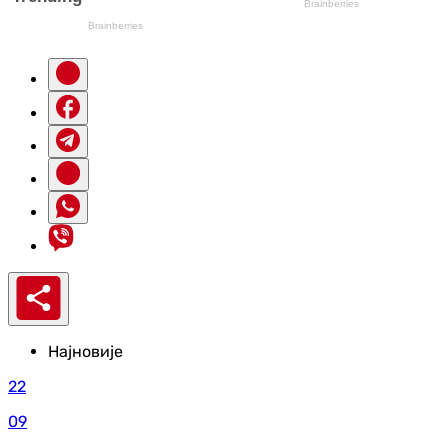
Најновије
22
09