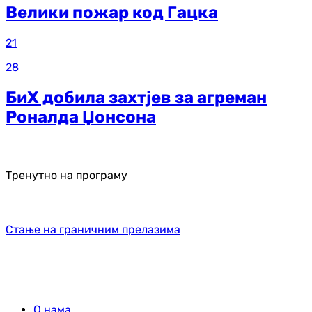
Велики пожар код Гацка
21
28
БиХ добила захтјев за агреман
Роналда Џонсона
Тренутно на програму
Стање на граничним прелазима
О нама