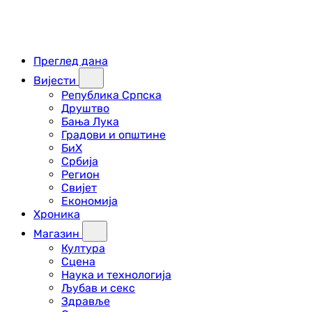
Преглед дана
Вијести
Република Српска
Друштво
Бања Лука
Градови и општине
БиХ
Србија
Регион
Свијет
Економија
Хроника
Магазин
Култура
Сцена
Наука и технологија
Љубав и секс
Здравље