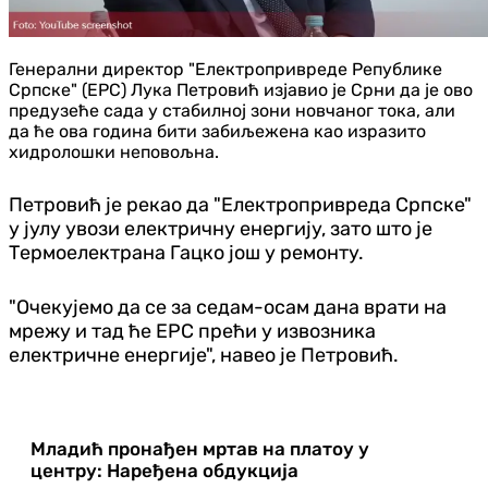
Генерални директор "Електропривреде Републике
Српске" (ЕРС) Лука Петровић изјавио је Срни да је ово
предузеће сада у стабилној зони новчаног тока, али
да ће ова година бити забиљежена као изразито
хидролошки неповољна.
Петровић је рекао да "Електропривреда Српске"
у јулу увози електричну енергију, зато што је
Термоелектрана Гацко још у ремонту.
"Очекујемо да се за седам-осам дана врати на
мрежу и тад ће ЕРС прећи у извозника
електричне енергије", навео је Петровић.
Младић пронађен мртав на платоу у
центру: Наређена обдукција