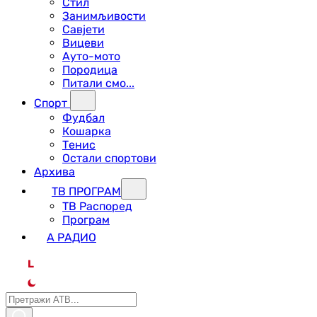
Стил
Занимљивости
Савјети
Вицеви
Ауто-мото
Породица
Питали смо...
Спорт
Фудбал
Кошарка
Тенис
Остали спортови
Архива
ТВ ПРОГРАМ
ТВ Распоред
Програм
А РАДИО
L