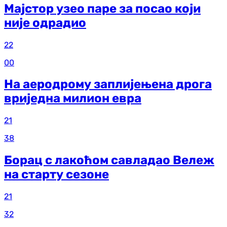
Мајстор узео паре за посао који
није одрадио
22
00
На аеродрому заплијењена дрога
вриједна милион евра
21
38
Борац с лакоћом савладао Вележ
на старту сезоне
21
32