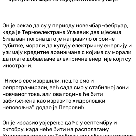
Он је рекао да су у периоду новембар-фебруар,
када је Термоелектрана Угљевик два мјесеца
била ван погона што је направило огромне
губитке, морали да купују електричну енергију и
узимају кредитне аранжмане с којима су морали
да плате добављаче електричне енергије који су
инострани.
"Нисмо све извршили, нешто смо и
репрограмирали, већ сада смо у стабилној зони
новчаног тока, али ова година ће бити
забиљежена као изразито хидролошки
неповољна", додао је Петровић.
Он је изразио увјерење да ће у септембру и
октобру, када неће бити на располагању
Хидроелектране на Требишњици због капиталног