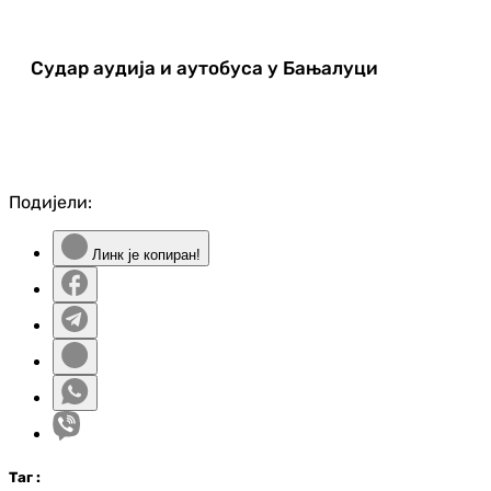
Судар аудија и аутобуса у Бањалуци
Подијели:
Линк је копиран!
Таг
: