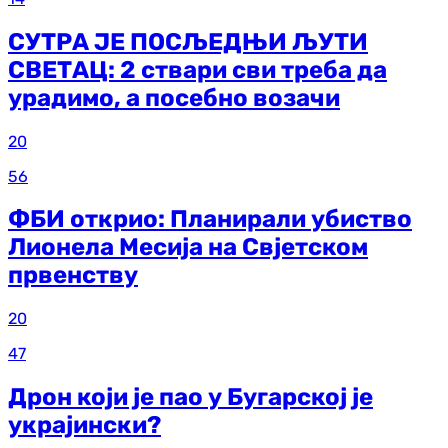
СУТРА ЈЕ ПОСЉЕДЊИ ЉУТИ
СВЕТАЦ: 2 ствари сви треба да
урадимо, а посебно возачи
20
56
ФБИ открио: Планирали убиство
Лионела Месија на Свјетском
првенству
20
47
Дрон који је пао у Бугарској је
украјински?