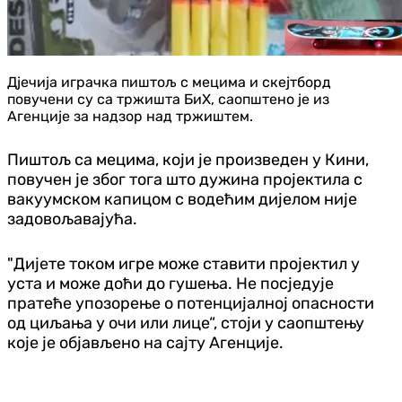
Дјечија играчка пиштољ с мецима и скејтборд
повучени су са тржишта БиХ, саопштено је из
Агенције за надзор над тржиштем.
Пиштољ са мецима, који је произведен у Кини,
повучен је због тога што дужина пројектила с
вакуумском капицом с водећим дијелом није
задовољавајућа.
"Дијете током игре може ставити пројектил у
уста и може доћи до гушења. Не посједује
пратеће упозорење о потенцијалној опасности
од циљања у очи или лице“, стоји у саопштењу
које је објављено на сајту Агенције.