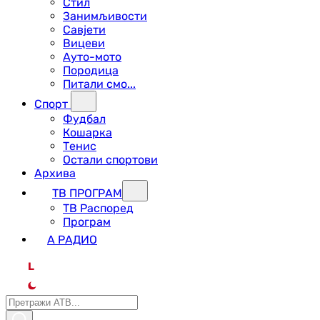
Стил
Занимљивости
Савјети
Вицеви
Ауто-мото
Породица
Питали смо...
Спорт
Фудбал
Кошарка
Тенис
Остали спортови
Архива
ТВ ПРОГРАМ
ТВ Распоред
Програм
А РАДИО
L