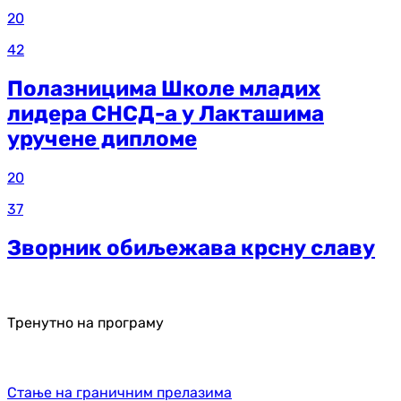
20
42
Полазницима Школе младих
лидера СНСД-а у Лакташима
уручене дипломе
20
37
Зворник обиљежава крсну славу
Тренутно на програму
Стање на граничним прелазима