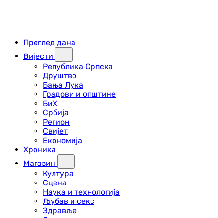
Преглед дана
Вијести
Република Српска
Друштво
Бања Лука
Градови и општине
БиХ
Србија
Регион
Свијет
Економија
Хроника
Магазин
Култура
Сцена
Наука и технологија
Љубав и секс
Здравље