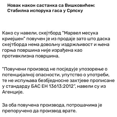
Новак након састанка са Вишковићем:
Стабилна испорука гаса у Српску
Како су навели, скејтборд "Марвел месука
криејшен" повучен је из продаје зато што даска
скејтборда нема довољну издржљивост и њена
горња површина није израђена као
противклизна површина.
"Повучени производ не посједује упозорење о
потенцијалној опасности, упутство о употреби,
те не испуњава безбједносне захтјеве прописане
у стандарду БАС ЕН 13613:2012“, навели су из
Агенције.
За оба повучена производа, потрошачима је
препоручено да производ врате.