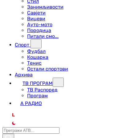
Стил
Занимљивости
Савјети
Вицеви
Ауто-мото
Породица
Питали смо...
Спорт
Фудбал
Кошарка
Тенис
Остали спортови
Архива
ТВ ПРОГРАМ
ТВ Распоред
Програм
А РАДИО
L