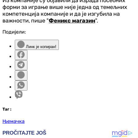
Из компаније су објавили да израда посебних
форми за играње више није једна од темељних
компетенција компаније и да је изгубила на
важности, пише "
Феникс магазин
".
Подијели:
Линк је копиран!
Таг
:
Њемачка