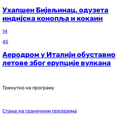
Ухапшен Бијељинац, одузета
индијска конопља и кокаин
14
45
Аеродром у Италији обуставио
летове због ерупције вулкана
Тренутно на програму
Стање на граничним прелазима