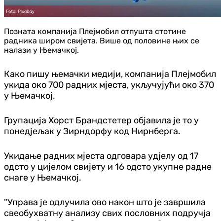
Позната компанија Плејмобил отпушта стотине
радника широм свијета. Више од половине њих се
налази у Њемачкој.
Како пишу њемачки медији, компанија Плејмобил
укида око 700 радних мјеста, укључујући око 370
у Њемачкој.
Групација Хорст Брандстетер објавила је то у
понедјељак у Зирндорфу код Нирнберга.
Укидање радних мјеста одговара удјелу од 17
одсто у цијелом свијету и 16 одсто укупне радне
снаге у Њемачкој.
"Управа је одлучила ово након што је завршила
свеобухватну анализу свих пословних подручја