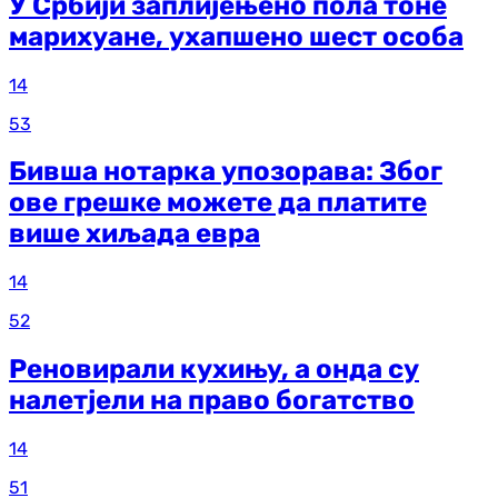
У Србији заплијењено пола тоне
марихуане, ухапшено шест особа
14
53
Бивша нотарка упозорава: Због
ове грешке можете да платите
више хиљада евра
14
52
Реновирали кухињу, а онда су
налетјели на право богатство
14
51