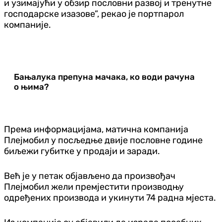
и узимајући у обзир пословни развој и тренутне
господарске изазове”, рекао је портпарол
компаније.
Бањалука препуна мачака, ко води рачуна
о њима?
Према информацијама, матична компанија
Плејмобил у посљедње двије пословне године
биљежи губитке у продаји и заради.
Већ је у петак објављено да произвођач
Плејмобил жели премјестити производњу
одређених производа и укинути 74 радна мјеста.