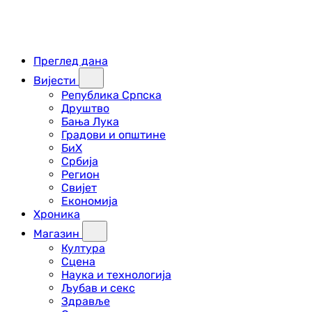
Преглед дана
Вијести
Република Српска
Друштво
Бања Лука
Градови и општине
БиХ
Србија
Регион
Свијет
Економија
Хроника
Магазин
Култура
Сцена
Наука и технологија
Љубав и секс
Здравље