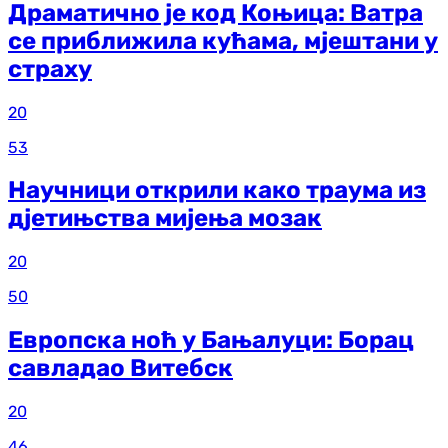
Драматично је код Коњица: Ватра
се приближила кућама, мјештани у
страху
20
53
Научници открили како траума из
д‌јетињства мијења мозак
20
50
Европска ноћ у Бањалуци: Борац
савладао Витебск
20
46