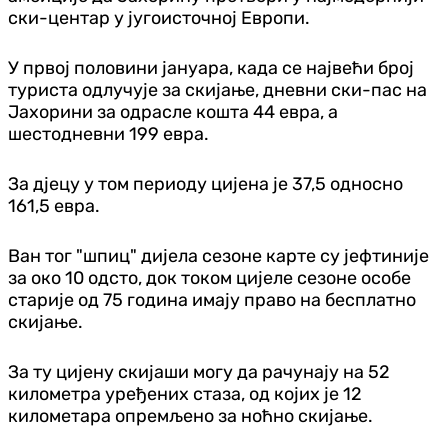
ски-центар у југоисточној Европи.
У првој половини јануара, када се највећи број
туриста одлучује за скијање, дневни ски-пас на
Јахорини за одрасле кошта 44 евра, а
шестодневни 199 евра.
За дјецу у том периоду цијена је 37,5 односно
161,5 евра.
Ван тог "шпиц" дијела сезоне карте су јефтиније
за око 10 одсто, док током цијеле сезоне особе
старије од 75 година имају право на бесплатно
скијање.
За ту цијену скијаши могу да рачунају на 52
километра уређених стаза, од којих је 12
километара опремљено за ноћно скијање.