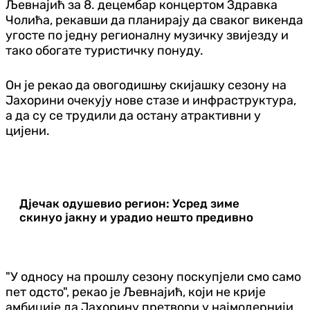
Љевнајић за 8. децембар концертом Здравка
Чолића, рекавши да планирају да сваког викенда
угосте по једну регионалну музичку звијезду и
тако обогате туристичку понуду.
Он је рекао да овогодишњу скијашку сезону на
Јахорини очекују нове стазе и инфраструктура,
а да су се трудили да остану атрактивни у
цијени.
Дјечак одушевио регион: Усред зиме
скинуо јакну и урадио нешто предивно
"У односу на прошлу сезону поскупјели смо само
пет одсто", рекао је Љевнајић, који не крије
амбиције да Јахорину претвори у најмодернији