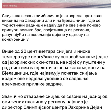
Скијашка сезона симболично је отворена протеклог
викенда на Јахорини али и на Бјелашници, гдје се
туристички радници надају да ће ове зиме поново
привући велики број посјетилаца из региона,
рачунајући на повољније цијене у односу на
конкуренцију.
Више од 20 центиметара снијега и ниске
температуре омогућиле су оспособљавање једне
од јахоринских ски-стаза, на којој су пуштени у
рад системи за вјештачко осњежавање, као и на
Бјелашници, гдје најављују почетак скијања
крајем ове недјеље уколико се садашње
временске прилике задрже.
Званично отварање скијашке сезоне на једној од
омиљених планина у региону најавио је
директор Олимпијског центра Јахорина Дејан