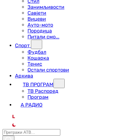
Стил
Занимљивости
Савјети
Вицеви
Ауто-мото
Породица
Питали смо...
Спорт
Фудбал
Кошарка
Тенис
Остали спортови
Архива
ТВ ПРОГРАМ
ТВ Распоред
Програм
А РАДИО
L