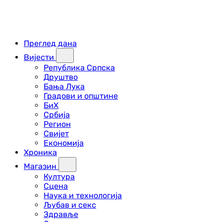
Преглед дана
Вијести
Република Српска
Друштво
Бања Лука
Градови и општине
БиХ
Србија
Регион
Свијет
Економија
Хроника
Магазин
Култура
Сцена
Наука и технологија
Љубав и секс
Здравље