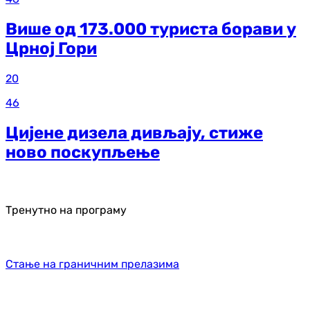
Више од 173.000 туриста борави у
Црној Гори
20
46
Цијене дизела дивљају, стиже
ново поскупљење
Тренутно на програму
Стање на граничним прелазима