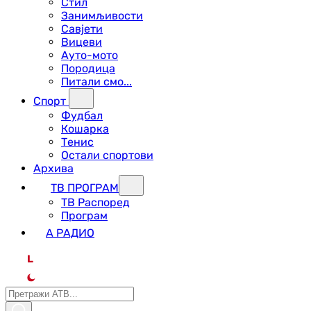
Стил
Занимљивости
Савјети
Вицеви
Ауто-мото
Породица
Питали смо...
Спорт
Фудбал
Кошарка
Тенис
Остали спортови
Архива
ТВ ПРОГРАМ
ТВ Распоред
Програм
А РАДИО
L