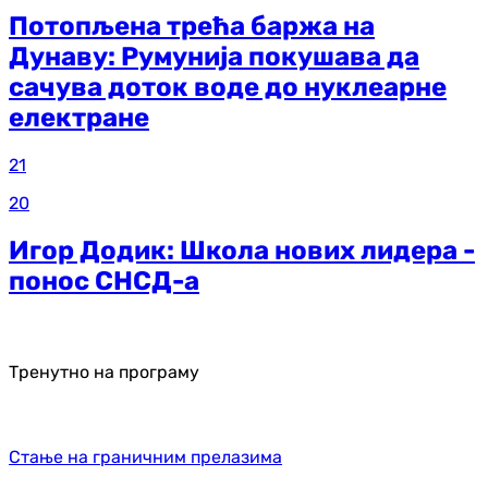
Потопљена трећа баржа на
Дунаву: Румунија покушава да
сачува доток воде до нуклеарне
електране
21
20
Игор Додик: Школа нових лидера -
понос СНСД-а
Тренутно на програму
Стање на граничним прелазима