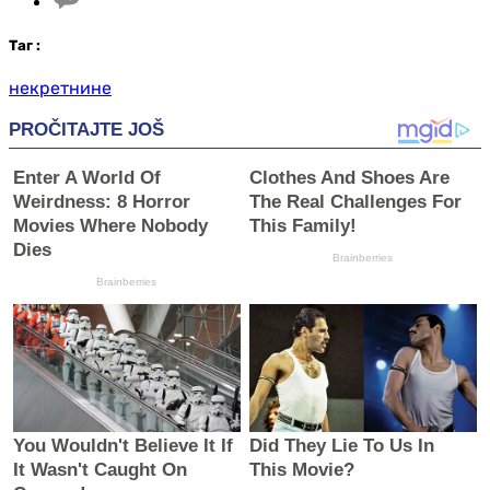
Таг
:
некретнине