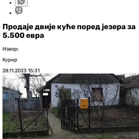
Продаје двије куће поред језера за
5.500 евра
Извор:
Курир
28.11.2023
15:31