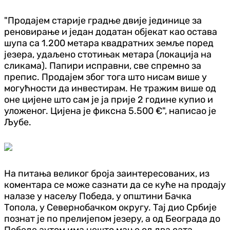
"Продајем старије градње двије јединице за
реновирање и један додатан објекат као остава
шупа са 1.200 метара квадратних земље поред
језера, удаљено стотињак метара (локација на
сликама). Папири исправни, све спремно за
препис. Продајем због тога што нисам више у
могућности да инвестирам. Не тражим више од
оне цијене што сам је ја прије 2 године купио и
уложеног. Цијена је фиксна 5.500 €", написао је
Љубе.
На питања великог броја заинтересованих, из
коментара се може сазнати да се куће на продају
налазе у насељу Победа, у општини Бачка
Топола, у Севернобачком округу. Тај дио Србије
познат је по прелијепом језеру, а од Београда до
Победе аутом има нешто мање од два сата.