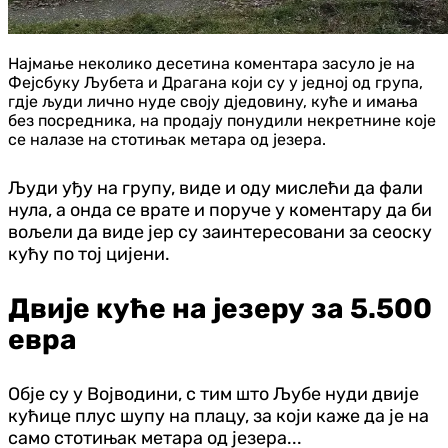
Најмање неколико десетина коментара засуло је на
Фејсбуку Љубета и Драгана који су у једној од група,
гдје људи лично нуде своју дједовину, куће и имања
без посредника, на продају понудили некретнине које
се налазе на стотињак метара од језера.
Људи уђу на групу, виде и оду мислећи да фали
нула, а онда се врате и поруче у коментару да би
вољели да виде јер су заинтересовани за сеоску
кућу по тој цијени.
Двије куће на језеру за 5.500
евра
Обје су у Војводини, с тим што Љубе нуди двије
кућице плус шупу на плацу, за који каже да је на
само стотињак метара од језера...