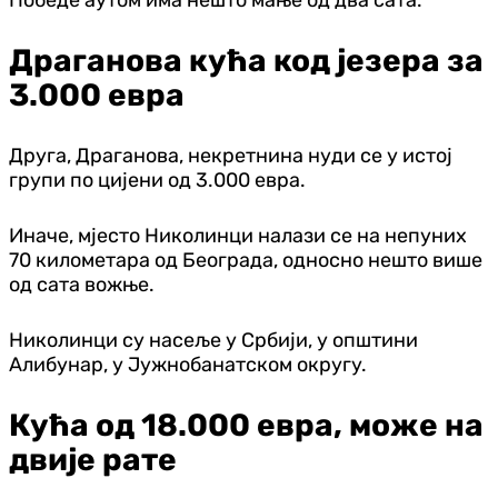
Драганова кућа код језера за
3.000 евра
Друга, Драганова, некретнина нуди се у истој
групи по цијени од 3.000 евра.
Иначе, мјесто Николинци налази се на непуних
70 километара од Београда, односно нешто више
од сата вожње.
Николинци су насеље у Србији, у општини
Алибунар, у Јужнобанатском округу.
Кућа од 18.000 евра, може на
двије рате