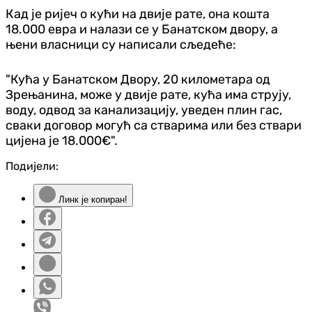
Кад је ријеч о кући на двије рате, она кошта
18.000 евра и налази се у Банатском двору, а
њени власници су написали сљедеће:
"Кућа у Банатском Двору, 20 километара од
Зрењанина, може у двије рате, кућа има струју,
воду, одвод за канализацију, уведен плин гас,
сваки договор могућ са стварима или без ствари
цијена је 18.000€".
Подијели:
Линк је копиран!