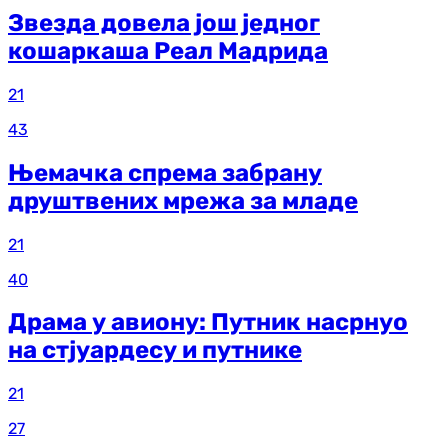
Звезда довела још једног
кошаркаша Реал Мадрида
21
43
Њемачка спрема забрану
друштвених мрежа за младе
21
40
Драма у авиону: Путник насрнуо
на стјуардесу и путнике
21
27