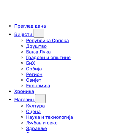
Преглед дана
Вијести
Република Српска
Друштво
Бања Лука
Градови и општине
БиХ
Србија
Регион
Свијет
Економија
Хроника
Магазин
Култура
Сцена
Наука и технологија
Љубав и секс
Здравље