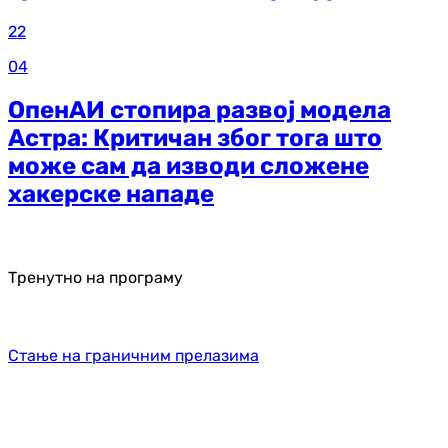
22
04
ОпенАИ стопира развој модела
Астра: Критичан због тога што
може сам да изводи сложене
хакерске нападе
Тренутно на програму
Стање на граничним прелазима