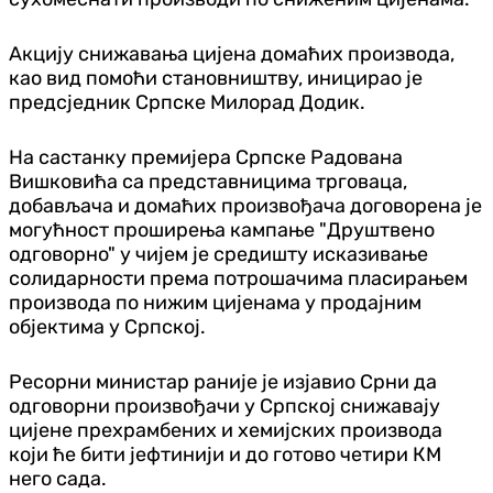
Акцију снижавања цијена домаћих производа,
као вид помоћи становништву, иницирао је
предсједник Српске Милорад Додик.
На састанку премијера Српске Радована
Вишковића са представницима трговаца,
добављача и домаћих произвођача договорена је
могућност проширења кампање "Друштвено
одговорно" у чијем је средишту исказивање
солидарности према потрошачима пласирањем
производа по нижим цијенама у продајним
објектима у Српској.
Ресорни министар раније је изјавио Срни да
одговорни произвођачи у Српској снижавају
цијене прехрамбених и хемијских производа
који ће бити јефтинији и до готово четири КМ
него сада.