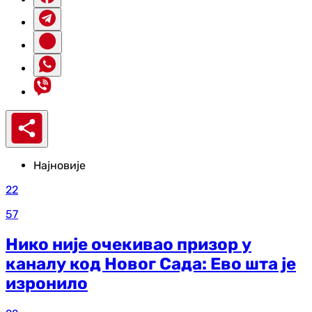
Најновије
22
57
Нико није очекивао призор у
каналу код Новог Сада: Ево шта је
изронило