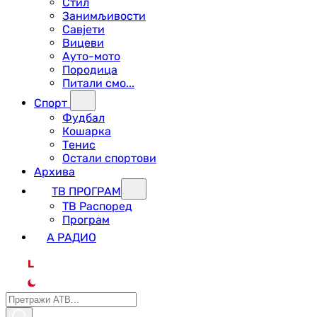
Стил
Занимљивости
Савјети
Вицеви
Ауто-мото
Породица
Питали смо...
Спорт
Фудбал
Кошарка
Тенис
Остали спортови
Архива
ТВ ПРОГРАМ
ТВ Распоред
Програм
А РАДИО
L