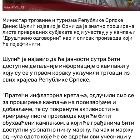
Министар трговине и туризма Републике Српске
Денис Шулић изјавио је Срни да је знатно проширена
листа привредних субјеката који учествују у кампањи
"Друштвено одговорни", као и списак производа који
ће појефтинити.
Шулић је најавио да ће јавности сутра бити
доступне детаљније информације о кампањи у
коју су се у првом кораку укључили трговци из
свих крајева Републике Српске.
"Пратећи инфлаторна кретања, одлучили смо се
за проширење кампање на произвођаче и
добављаче, те су покренуте активности на
креирању листе производа који ће бити
обухваћени кампањом, а који ће грађанима бити
доступни уз знатно нижу маржу, па чак и маржу
од нула одсто које ће се одрећи сви учесници у