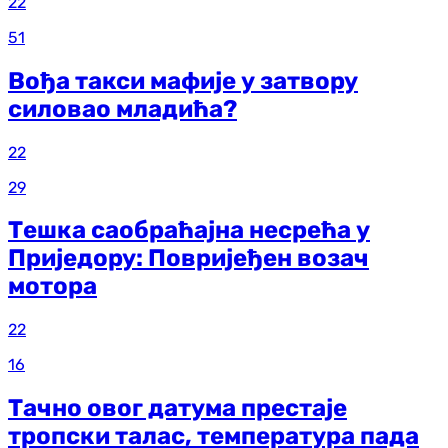
22
51
Вођа такси мафије у затвору
силовао младића?
22
29
Тешка саобраћајна несрећа у
Приједору: Повријеђен возач
мотора
22
16
Тачно овог датума престаје
тропски талас, температура пада