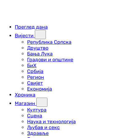
Преглед дана
Вијести
Република Српска
Друштво
Бања Лука
Градови и општине
БиХ
Србија
Регион
Свијет
Економија
Хроника
Магазин
Култура
Сцена
Наука и технологија
Љубав и секс
Здравље