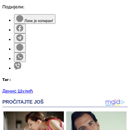
Подијели:
Линк је копиран!
Таг
:
Денис Шулић