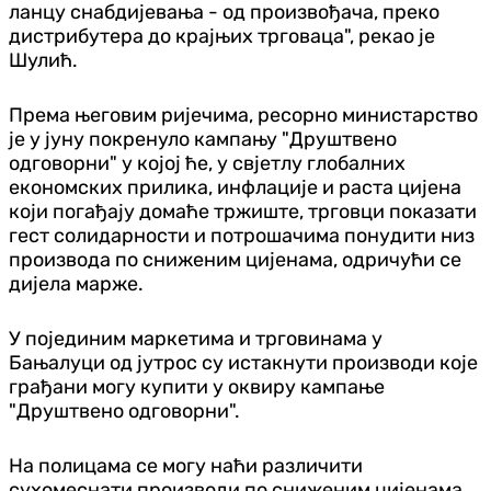
ланцу снабдијевања - од произвођача, преко
дистрибутера до крајњих трговаца", рекао је
Шулић.
Према његовим ријечима, ресорно министарство
је у јуну покренуло кампању "Друштвено
одговорни" у којој ће, у свјетлу глобалних
економских прилика, инфлације и раста цијена
који погађају домаће тржиште, трговци показати
гест солидарности и потрошачима понудити низ
производа по сниженим цијенама, одричући се
дијела марже.
У појединим маркетима и трговинама у
Бањалуци од јутрос су истакнути производи које
грађани могу купити у оквиру кампање
"Друштвено одговорни".
На полицама се могу наћи различити
сухомеснати производи по сниженим цијенама.