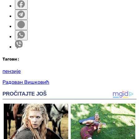
Таг
ови
:
пензије
Радован Вишковић