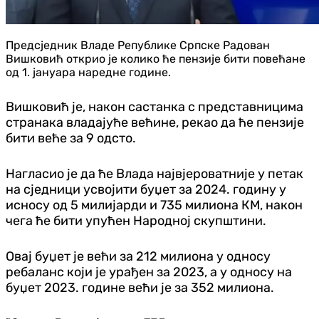
Предсједник Владе Републике Српске Радован
Вишковић открио је колико ће пензије бити повећане
од 1. јануара наредне године.
Вишковић је, након састанка с представницима
странака владајуће већине, рекао да ће пензије
бити веће за 9 одсто.
Нагласио је да ће Влада највјероватније у петак
на сједници усвојити буџет за 2024. годину у
исносу од 5 милијарди и 735 милиона КМ, након
чега ће бити упућен Народној скупштини.
Овај буџет је већи за 212 милиона у односу
ребаланс који је урађен за 2023, а у односу на
буџет 2023. године већи је за 352 милиона.