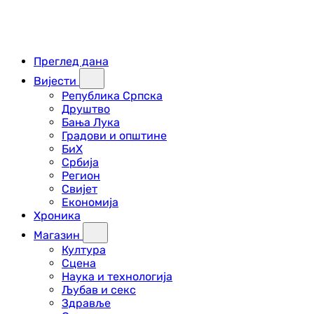
Преглед дана
Вијести
Република Српска
Друштво
Бања Лука
Градови и општине
БиХ
Србија
Регион
Свијет
Економија
Хроника
Магазин
Култура
Сцена
Наука и технологија
Љубав и секс
Здравље