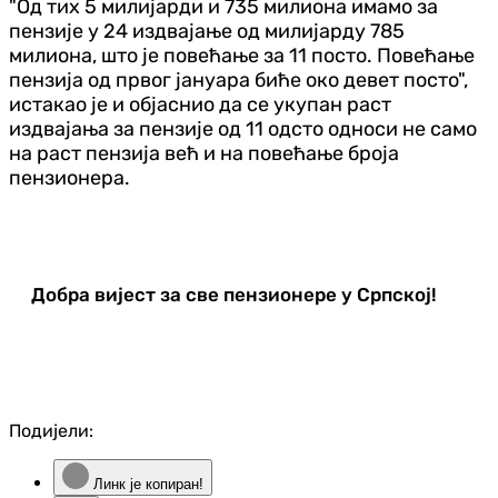
"Од тих 5 милијарди и 735 милиона имамо за
пензије у 24 издвајање од милијарду 785
милиона, што је повећање за 11 посто. Повећање
пензија од првог јануара биће око девет посто",
истакао је и објаснио да се укупан раст
издвајања за пензије од 11 одсто односи не само
на раст пензија већ и на повећање броја
пензионера.
Добра вијест за све пензионере у Српској!
Подијели:
Линк је копиран!