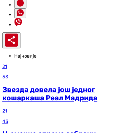
Најновије
21
53
Звезда довела још једног
кошаркаша Реал Мадрида
21
43