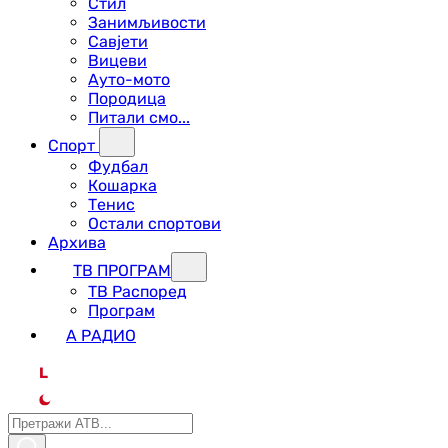
Стил
Занимљивости
Савјети
Вицеви
Ауто-мото
Породица
Питали смо...
Спорт
Фудбал
Кошарка
Тенис
Остали спортови
Архива
ТВ ПРОГРАМ
ТВ Распоред
Програм
А РАДИО
L