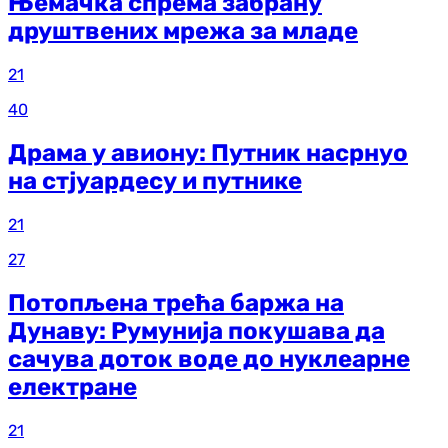
Њемачка спрема забрану
друштвених мрежа за младе
21
40
Драма у авиону: Путник насрнуо
на стјуардесу и путнике
21
27
Потопљена трећа баржа на
Дунаву: Румунија покушава да
сачува доток воде до нуклеарне
електране
21