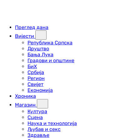
Преглед дана
Вијести
Република Српска
Друштво
Бања Лука
Градови и општине
БиХ
Србија
Регион
Свијет
Економија
Хроника
Магазин
Култура
Сцена
Наука и технологија
Љубав и секс
Здравље