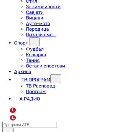
Стил
Занимљивости
Савјети
Вицеви
Ауто-мото
Породица
Питали смо...
Спорт
Фудбал
Кошарка
Тенис
Остали спортови
Архива
ТВ ПРОГРАМ
ТВ Распоред
Програм
А РАДИО
L