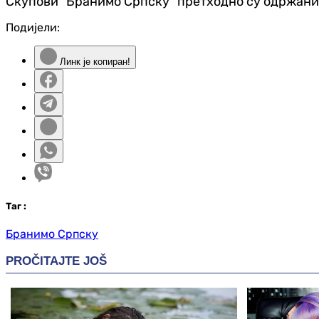
Скупови "Бранимо Српску" претходно су одржани у
Подијели:
Линк је копиран!
Таг
:
Бранимо Српску