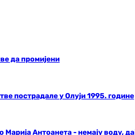
све да промијени
тве пострадале у Олуји 1995. године
о Марија Антоанета - немају воду, да