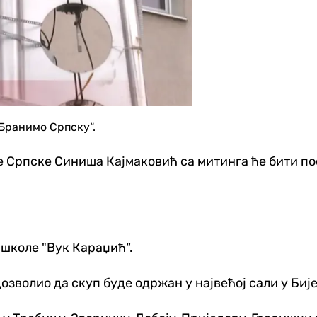
Бранимо Српску“.
 Српске Синиша Кајмаковић са митинга ће бити пос
 школе "Вук Караџић“.
зволио да скуп буде одржан у највећој сали у Биј