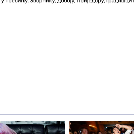
 Требињу, Зворнику, Добоју, Приједору, Градишци 