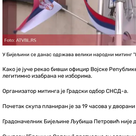
У Бијељини се данас одржава велики народни митинг "
Како је јуче рекао бивши официр Војске Републике
легитимно изабрана не изборима.
Организатор митинга је Градски одбор СНСД-а.
Почетак скупа планиран је за 19 часова у дворани
Градоначелник Бијељине Љубиша Петровић није до