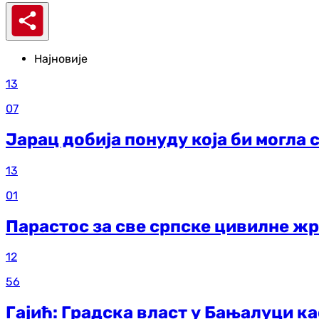
Најновије
13
07
Јарац добија понуду која би могла 
13
01
Парастос за све српске цивилне жр
12
56
Гајић: Градска власт у Бањалуци ка