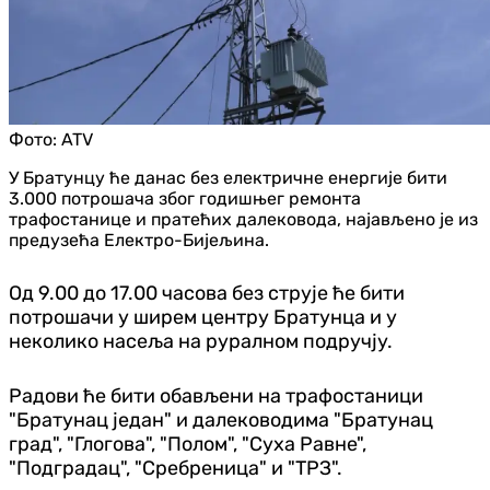
Фото:
ATV
У Братунцу ће данас без електричне енергије бити
3.000 потрошача због годишњег ремонта
трафостанице и пратећих далековода, најављено је из
предузећа Електро-Бијељина.
Од 9.00 до 17.00 часова без струје ће бити
потрошачи у ширем центру Братунца и у
неколико насеља на руралном подручју.
Радови ће бити обављени на трафостаници
"Братунац један" и далеководима "Братунац
град", "Глогова", "Полом", "Суха Равне",
"Подградац", "Сребреница" и "ТРЗ".