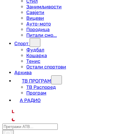
Стил
Занимљивости
Савјети
Вицеви
Ауто-мото
Породица
Питали смо...
Спорт
Фудбал
Кошарка
Тенис
Остали спортови
Архива
ТВ ПРОГРАМ
ТВ Распоред
Програм
А РАДИО
L