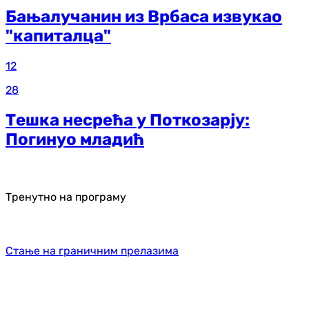
Бањалучанин из Врбаса извукао
"капиталца"
12
28
Тешка несрећа у Поткозарју:
Погинуо младић
Тренутно на програму
Стање на граничним прелазима