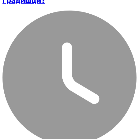
Градишци?