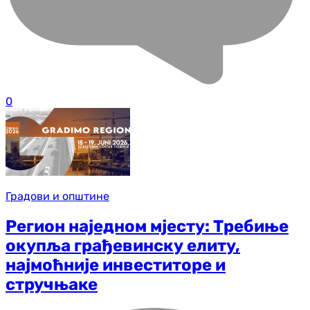
0
Градови и општине
Регион наједном мјесту: Требиње
окупља грађевинску елиту,
најмоћније инвеститоре и
стручњаке