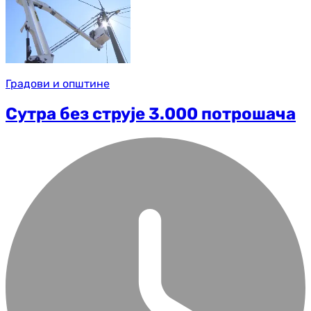
Градови и општине
Сутра без струје 3.000 потрошача