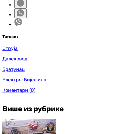
Таг
ови
:
Струја
Далековод
Братунац
Електро-Бијељина
Коментари
(0)
Више из рубрике