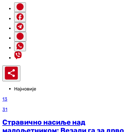
Најновије
13
31
Стравично насиље над
малољетником: Везали га за дрво