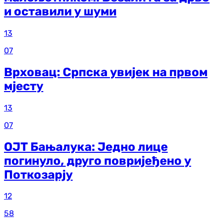
и оставили у шуми
13
07
Врховац: Српска увијек на првом
мјесту
13
07
ОЈТ Бањалука: Једно лице
погинуло, друго повријеђено у
Поткозарју
12
58