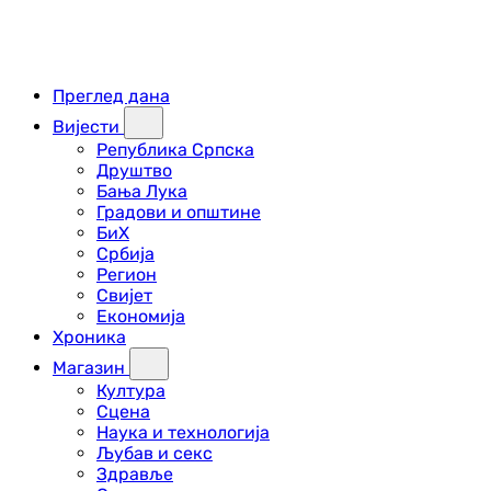
Преглед дана
Вијести
Република Српска
Друштво
Бања Лука
Градови и општине
БиХ
Србија
Регион
Свијет
Економија
Хроника
Магазин
Култура
Сцена
Наука и технологија
Љубав и секс
Здравље