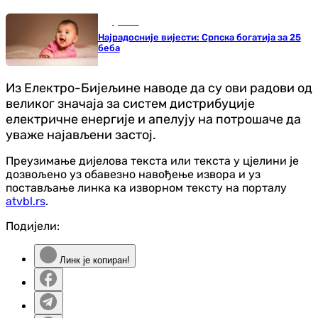
Друштво
Најрадосније вијести: Српска богатија за 25
беба
Из Електро-Бијељине наводе да су ови радови од
великог значаја за систем дистрибуције
електричне енергије и апелују на потрошаче да
уваже најављени застој.
Преузимање дијелова текста или текста у цјелини је
дозвољено уз обавезно навођење извора и уз
постављање линка ка изворном тексту на порталу
atvbl.rs
.
Подијели:
Линк је копиран!