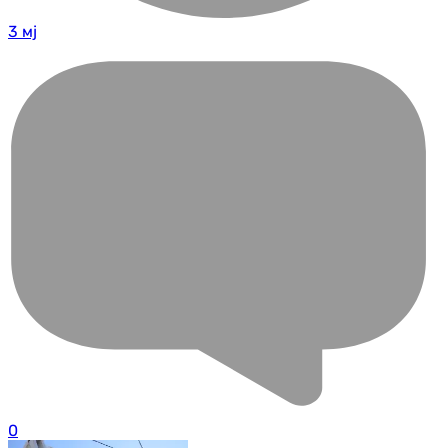
3 мј
0