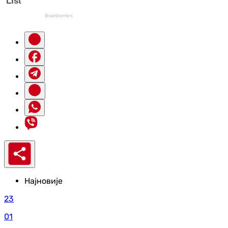
Најновије
23
01