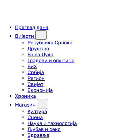
Преглед дана
Вијести
Република Српска
Друштво
Бања Лука
Градови и општине
БиХ
Србија
Регион
Свијет
Економија
Хроника
Магазин
Култура
Сцена
Наука и технологија
Љубав и секс
Здравље