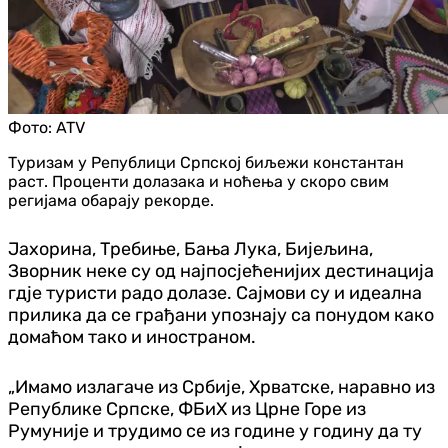
Фото:
ATV
Туризам у Републици Српској биљежи константан
раст. Проценти долазака и ноћења у скоро свим
регијама обарају рекорде.
Јахорина, Требиње, Бања Лука, Бијељина,
Зворник неке су од најпосјећенијих дестинација
гдје туристи радо долазе. Сајмови су и идеална
прилика да се грађани упознају са понудом како
домаћом тако и иностраном.
„Имамо излагаче из Србије, Хрватске, наравно из
Републике Српске, ФБиХ из Црне Горе из
Румуније и трудимо се из године у годину да ту