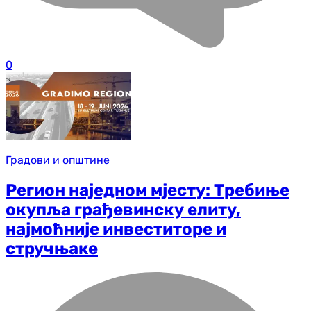
0
Градови и општине
Регион наједном мјесту: Требиње
окупља грађевинску елиту,
најмоћније инвеститоре и
стручњаке