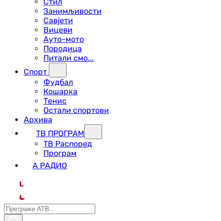
Стил
Занимљивости
Савјети
Вицеви
Ауто-мото
Породица
Питали смо...
Спорт
Фудбал
Кошарка
Тенис
Остали спортови
Архива
ТВ ПРОГРАМ
ТВ Распоред
Програм
А РАДИО
L