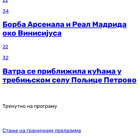
22
34
Борба Арсенала и Реал Мадрида
око Винисијуса
22
32
Ватра се приближила кућама у
требињском селу Пољице Петрово
Тренутно на програму
Стање на граничним прелазима