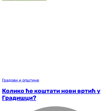
Градови и општине
Колико ће коштати нови вртић у
Градишци?