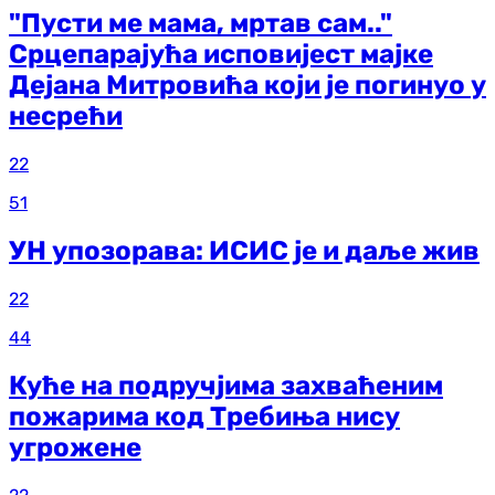
"Пусти ме мама, мртав сам.."
Срцепарајућа исповијест мајке
Дејана Митровића који је погинуо у
несрећи
22
51
УН упозорава: ИСИС је и даље жив
22
44
Куће на подручјима захваћеним
пожарима код Требиња нису
угрожене