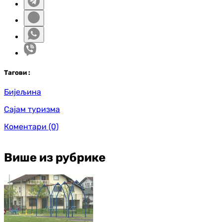
Таг
ови
:
Бијељина
Сајам туризма
Коментари
(0)
Више из рубрике