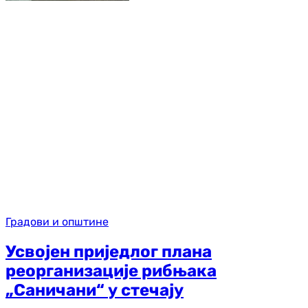
Градови и општине
Усвојен приједлог плана
реорганизације рибњака
„Саничани“ у стечају