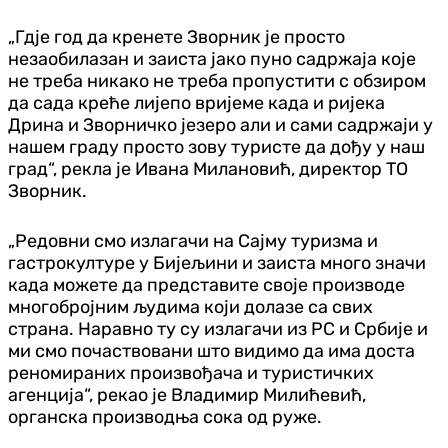
„Гдје год да кренете Зворник је просто
незаобилазан и заиста јако пуно садржаја које
не треба никако не треба пропустити с обзиром
да сада креће лијепо вријеме када и ријека
Дрина и Зворничко језеро али и сами садржаји у
нашем граду просто зову туристе да дођу у наш
град“, рекла је Ивана Милановић, директор ТО
Зворник.
„Редовни смо излагачи на Сајму туризма и
гастрокултуре у Бијељини и заиста много значи
када можете да представите своје производе
многобројним људима који долазе са свих
страна. Наравно ту су излагачи из РС и Србије и
ми смо почаствовани што видимо да има доста
реномираних произвођача и туристичких
агенција“, рекао је Владимир Милићевић,
органска производња сока од руже.