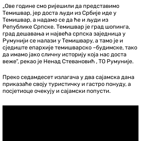
„Ове године смо ријешили да представимо
Темишвар, јер доста људи из Србије иде у
Темишвар, а надамо се да ће и људи из
Републике Српске. Темишвар је град шопинга,
град дешавања и највећа српска заједница у
Румунији се налази у Темишвару, а тамо је и
сједиште епархије темишварско –будимске, тако
да имамо јако сличну историју која нас доста
веже“, рекао је Ненад Стевановић , ТО Румуније.
Преко седамдесет излагача у два сајамска дана
приказаће своју туристичку и гастро понуду, а
посјетиоце очекују и сајамски попусти.