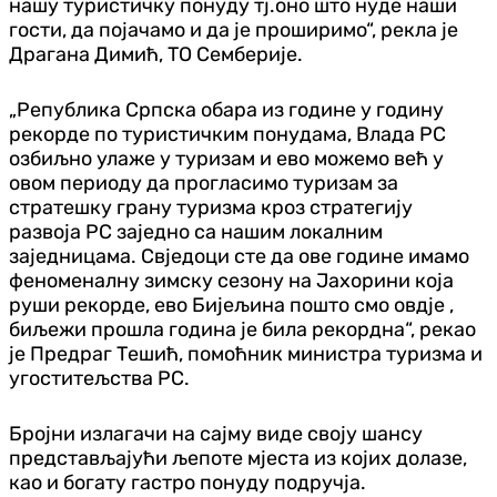
нашу туристичку понуду тј.оно што нуде наши
гости, да појачамо и да је проширимо“, рекла је
Драгана Димић, ТО Семберије.
„Република Српска обара из године у годину
рекорде по туристичким понудама, Влада РС
озбиљно улаже у туризам и ево можемо већ у
овом периоду да прогласимо туризам за
стратешку грану туризма кроз стратегију
развоја РС заједно са нашим локалним
заједницама. Свједоци сте да ове године имамо
феноменалну зимску сезону на Јахорини која
руши рекорде, ево Бијељина пошто смо овдје ,
биљежи прошла година је била рекордна“, рекао
је Предраг Тешић, помоћник министра туризма и
угоститељства РС.
Бројни излагачи на сајму виде своју шансу
представљајући љепоте мјеста из којих долазе,
као и богату гастро понуду подручја.