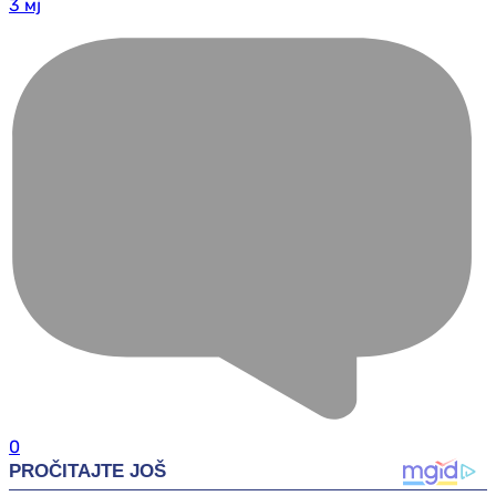
3 мј
0