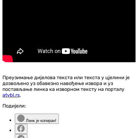
Преузимање дијелова текста или текста у цјелини је
дозвољено уз обавезно навођење извора и уз
постављање линка ка изворном тексту на порталу
atvbl.rs
.
Подијели:
Линк је копиран!