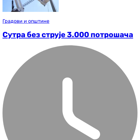
Градови и општине
Сутра без струје 3.000 потрошача