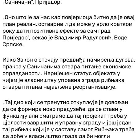
„Саничани“, Приједор.
„Оно што је за нас као повјериоца битно да је овај
план реалан, остварив и да може у врло кратком
року дати позитивне ефекте за сам град
Приједор“, рекао је Владимир Радуловић, Воде
Српске.
Иако Закон о стечају предвиђа намирења дугова,
пракса у Саничанима отвара питање економске
оправданости. Неријешен статус објеката у
чијем је власништву управна зграда рибњака
отвара питања најављене реорганизације.
„Тај дио који се тренутно откупљује је довољан
да се формира ново предузеће, да се стави у
функцију али сматрамо да тај пројекат треба у
цјелости завршити и управну зграду и још један
тај рибњак који је у саставу самог Рибњака треба
да дође у власништво града да би могли