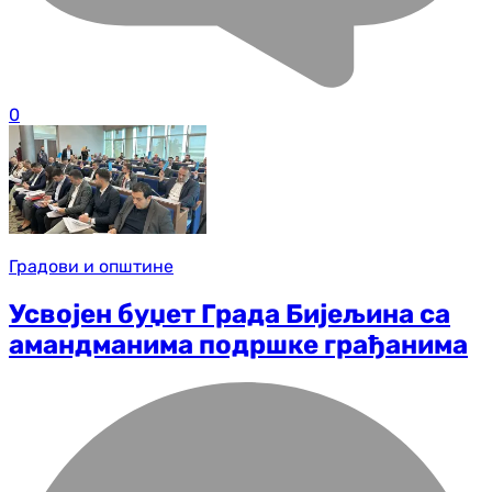
0
Градови и општине
Усвојен буџет Града Бијељина са
амандманима подршке грађанима