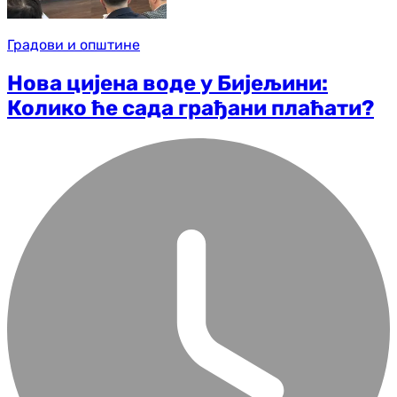
Градови и општине
Нова цијена воде у Бијељини:
Колико ће сада грађани плаћати?