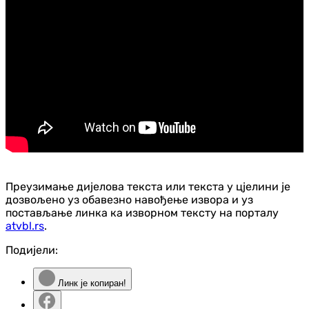
Преузимање дијелова текста или текста у цјелини је
дозвољено уз обавезно навођење извора и уз
постављање линка ка изворном тексту на порталу
atvbl.rs
.
Подијели:
Линк је копиран!