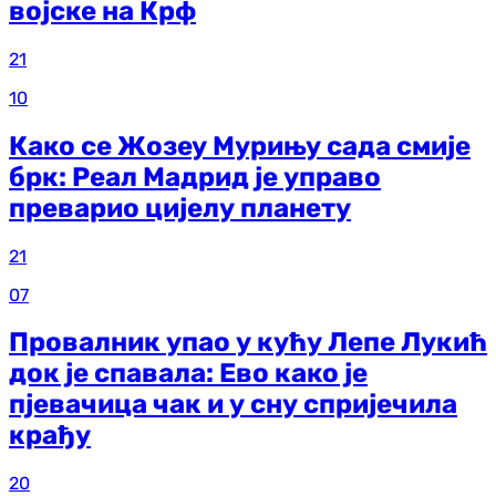
војске на Крф
21
10
Како се Жозеу Мурињу сада смије
брк: Реал Мадрид је управо
преварио цијелу планету
21
07
Провалник упао у кућу Лепе Лукић
док је спавала: Ево како је
пјевачица чак и у сну спријечила
крађу
20