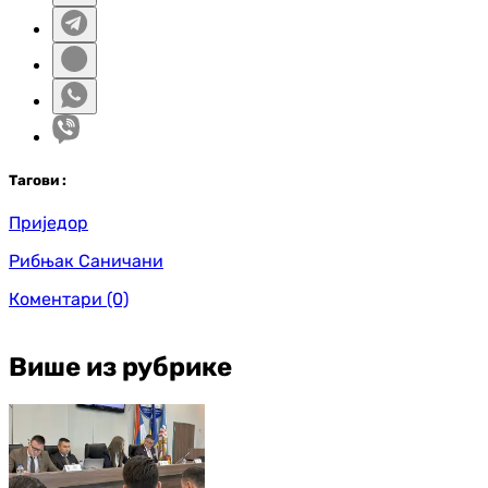
Таг
ови
:
Приједор
Рибњак Саничани
Коментари
(0)
Више из рубрике