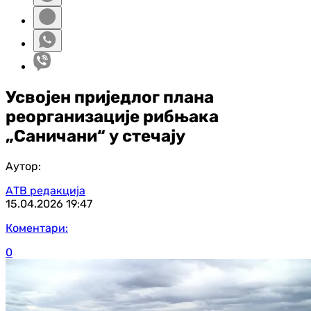
Усвојен приједлог плана
реорганизације рибњака
„Саничани“ у стечају
Аутор:
АТВ редакција
15.04.2026
19:47
Коментари:
0