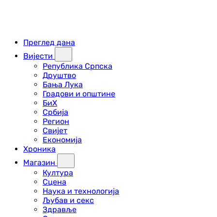
Преглед дана
Вијести
Република Српска
Друштво
Бања Лука
Градови и општине
БиХ
Србија
Регион
Свијет
Економија
Хроника
Магазин
Култура
Сцена
Наука и технологија
Љубав и секс
Здравље