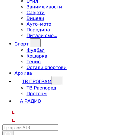
Стил
Занимљивости
Савјети
Вицеви
Ауто-мото
Породица
Питали смо...
Спорт
Фудбал
Кошарка
Тенис
Остали спортови
Архива
ТВ ПРОГРАМ
ТВ Распоред
Програм
А РАДИО
L