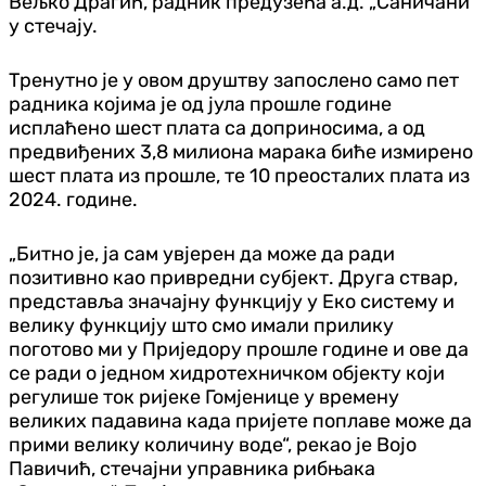
Вељко Драгић, радник предузећа а.д. „Саничани“
у стечају.
Тренутно је у овом друштву запослено само пет
радника којима је од јула прошле године
исплаћено шест плата са доприносима, а од
предвиђених 3,8 милиона марака биће измирено
шест плата из прошле, те 10 преосталих плата из
2024. године.
„Битно је, ја сам увјерен да може да ради
позитивно као привредни субјект. Друга ствар,
представља значајну функцију у Еко систему и
велику функцију што смо имали прилику
поготово ми у Приједору прошле године и ове да
се ради о једном хидротехничком објекту који
регулише ток ријеке Гомјенице у времену
великих падавина када пријете поплаве може да
прими велику количину воде“, рекао је Војо
Павичић, стечајни управника рибњака