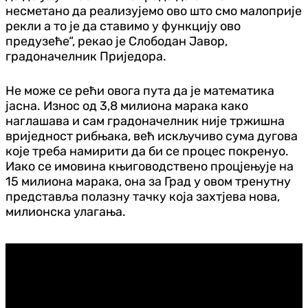
несметано да реализујемо ово што смо малоприје
рекли а то је да ставимо у функцију ово
предузеће“, рекао је Слободан Јавор,
градоначелник Приједора.
Не може се рећи овога пута да је математика
јасна. Износ од 3,8 милиона марака како
наглашава и сам градоначелник није тржишна
вриједност рибњака, већ искључиво сума дугова
које треба намирити да би се процес покренуо.
Иако се имовина књиговодствено процјењује на
15 милиона марака, она за Град у овом тренутну
представља полазну тачку која захтјева нова,
милионска улагања.