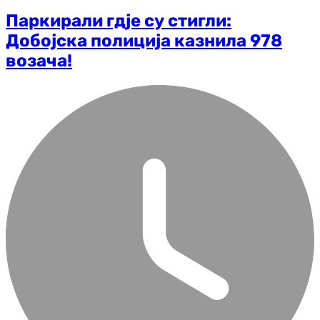
Паркирали гдје су стигли:
Добојска полиција казнила 978
возача!