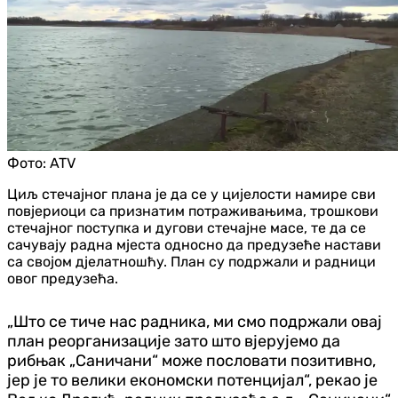
Фото:
ATV
Циљ стечајног плана је да се у цијелости намире сви
повјериоци са признатим потраживањима, трошкови
стечајног поступка и дугови стечајне масе, те да се
сачувају радна мјеста односно да предузеће настави
са својом дјелатношћу. План су подржали и радници
овог предузећа.
„Што се тиче нас радника, ми смо подржали овај
план реорганизације зато што вјерујемо да
рибњак „Саничани“ може пословати позитивно,
јер је то велики економски потенцијал“, рекао је