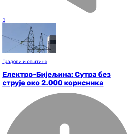
0
Градови и општине
Електро-Бијељина: Сутра без
струје око 2.000 корисника