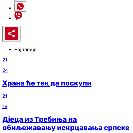
Најновије
21
24
Храна ће тек да поскупи
21
18
Дјеца из Требиња на
обиљежавању искрцавања српске