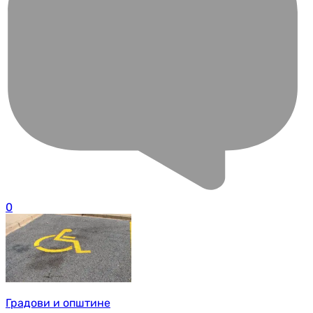
0
Градови и општине