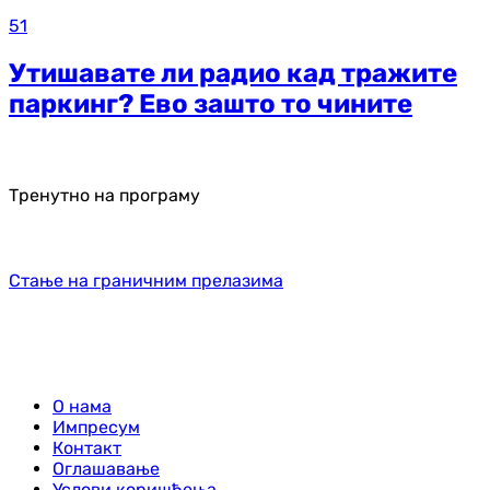
51
Утишавате ли радио кад тражите
паркинг? Ево зашто то чините
Тренутно на програму
Стање на граничним прелазима
О нама
Импресум
Контакт
Оглашавање
Услови коришћења