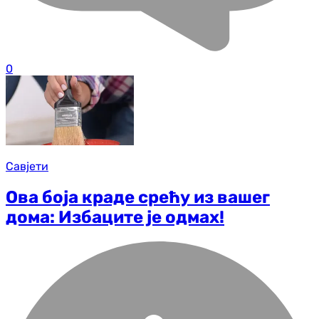
0
Савјети
Ова боја краде срећу из вашег
дома: Избаците је одмах!