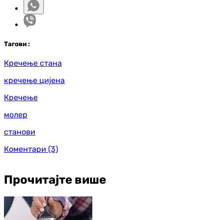
Таг
ови
:
Кречење стана
кречење цијена
Кречење
молер
станови
Коментари
(3)
Прочитајте више