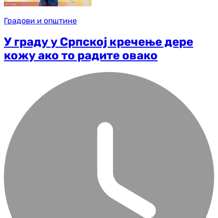
Градови и општине
У граду у Српској кречење дере
кожу ако то радите овако