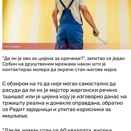
"Да ли је ово ок цијена за кречење?", запитао се један
Србин на друштвеним мрежама након што је
контактирао молера да окречи стан његове мајке.
С обзиром на то да није могао самостално да
расуди да ли их је мајстор жаргонски речено
'ошишао' или је цијена коју је изговорио данас на
тржишту реална и донекле оправдана, обратио
се Редит заједници и упитао кориснике за
мишљење.
"Дакле, мамин стан од 60 квадрата, високи