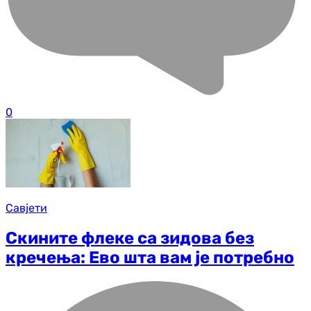
0
Савјети
Скините флеке са зидова без
кречења: Ево шта вам је потребно