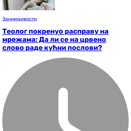
Занимљивости
Теолог покренуо расправу на
мрежама: Да ли се на црвено
слово раде кућни послови?