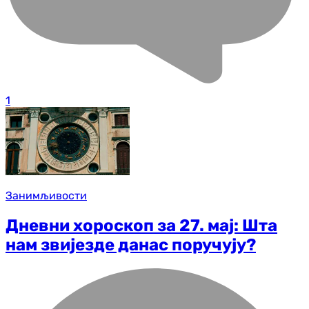
1
Занимљивости
Дневни хороскоп за 27. мај: Шта
нам звијезде данас поручују?