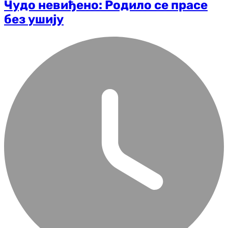
Чудо невиђено: Родило се прасе
без ушију