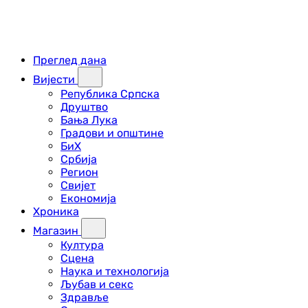
Преглед дана
Вијести
Република Српска
Друштво
Бања Лука
Градови и општине
БиХ
Србија
Регион
Свијет
Економија
Хроника
Магазин
Култура
Сцена
Наука и технологија
Љубав и секс
Здравље