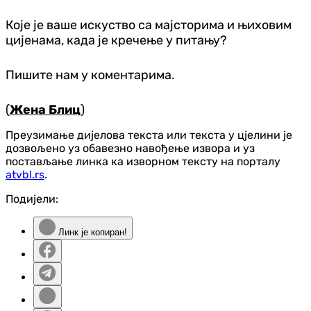
Које је ваше искуство са мајсторима и њиховим
цијенама, када је кречење у питању?
Пишите нам у коментарима.
(
Жена Блиц
)
Преузимање дијелова текста или текста у цјелини је
дозвољено уз обавезно навођење извора и уз
постављање линка ка изворном тексту на порталу
atvbl.rs
.
Подијели:
Линк је копиран!