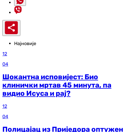
Најновије
12
04
Шокантна исповијест: Био
клинички мртав 45 минута, па
видио Исуса и рај?
12
04
Полицајац из Приједора оптужен