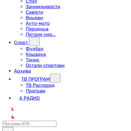
Стил
Занимљивости
Савјети
Вицеви
Ауто-мото
Породица
Питали смо...
Спорт
Фудбал
Кошарка
Тенис
Остали спортови
Архива
ТВ ПРОГРАМ
ТВ Распоред
Програм
А РАДИО
L