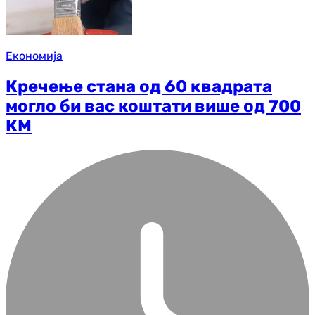
Економија
Кречење стана од 60 квадрата
могло би вас коштати више од 700
КМ