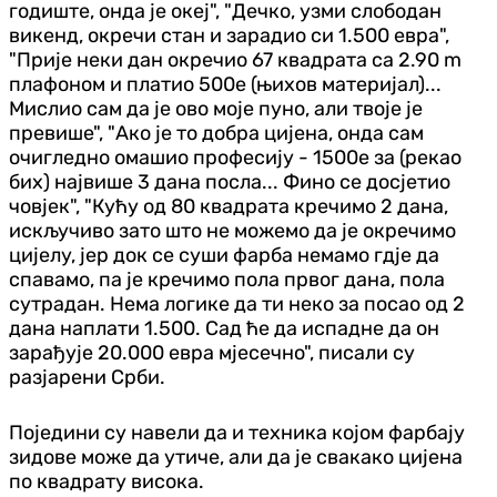
годиште, онда је океј", "Дечко, узми слободан
викенд, окречи стан и зарадио си 1.500 евра",
"Прије неки дан окречио 67 квадрата са 2.90 m
плафоном и платио 500е (њихов материјал)...
Мислио сам да је ово моје пуно, али твоје је
превише", "Ако је то добра цијена, онда сам
очигледно омашио професију - 1500е за (рекао
бих) највише 3 дана посла... Фино се досјетио
човјек", "Кућу од 80 квадрата кречимо 2 дана,
искључиво зато што не можемо да је окречимо
цијелу, јер док се суши фарба немамо гдје да
спавамо, па је кречимо пола првог дана, пола
сутрадан. Нема логике да ти неко за посао од 2
дана наплати 1.500. Сад ће да испадне да он
зарађује 20.000 евра мјесечно", писали су
разјарени Срби.
Поједини су навели да и техника којом фарбају
зидове може да утиче, али да је свакако цијена
по квадрату висока.