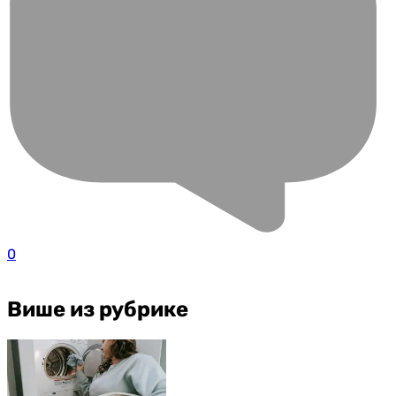
0
Више из рубрике