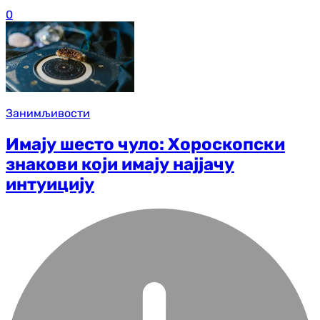
0
Занимљивости
Имају шесто чуло: Хороскопски
знакови који имају најјачу
интуицију