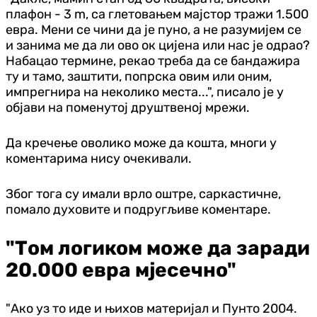
плафон - 3 m, са глетовањем мајстор тражи 1.500
евра. Мени се чини да је пуно, а не разумијем се
и занима ме да ли ово ок цијена или нас је одрао?
Набацао термине, рекао треба да се бандажира
ту и тамо, заштити, попрска овим или оним,
импрегнира на неколико места...", писало је у
објави на поменутој друштвеној мрежи.
Да кречење оволико може да кошта, многи у
коментарима нису очекивали.
Због тога су имали врло оштре, саркастичне,
помало духовите и подругљиве коментаре.
"Том логиком може да заради
20.000 евра мјесечно"
"Ако уз то иде и њихов материјал и Пунто 2004.