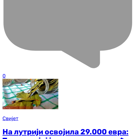
0
Свијет
На лутрији освојила 29.000 евра: