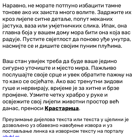
Наравно, не морате потпуно избацити тамне
тонове ако их заиста много волите. Задржите их
кроз лијепе ситне детаље, попут меканих
јастука, ваза или умјетничких слика. Ипак, она
главна боја у вашем дому мора бити она која вас
радује. Пустите свјетлост да поново уђе унутра,
насмијте се и дишите својим пуним плућима.
Ваш стан увијек треба да буде ваше једино
сигурно уточиште и мјесто мира. Пажљиво
послушајте своје срце и увек обратите пажњу на
то како се осјећате. Ако вас тренутни зидови
гуше и нервирају, вријеме је за хитне и брзе
промјене. Узмите четку храбро у руке и
освјежите свој лијепи животни простор већ
данас, преноси
Крастарица
.
Преузимање дијелова текста или текста у цјелини је
дозвољено уз обавезно навођење извора и уз
постављање линка ка изворном тексту на порталу
atvbl.rs
.