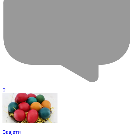
0
Савјети