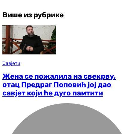
Више из рубрике
Савјети
Жена се пожалила на свекрву,
отац Предраг Поповић јој дао
савјет који ће дуго памтити