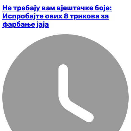
Не требају вам вјештачке боје:
Испробајте ових 8 трикова за
фарбање јаја