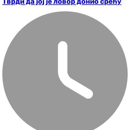
Тврди да јој је ловор донио срећу