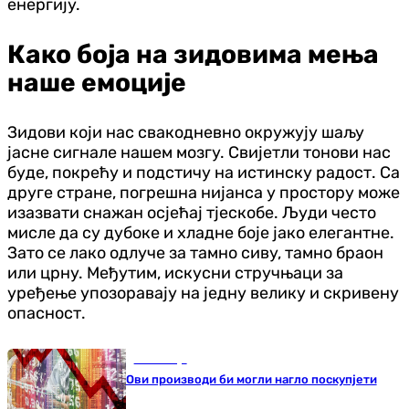
енергију.
Како боја на зидовима мења
наше емоције
Зидови који нас свакодневно окружују шаљу
јасне сигнале нашем мозгу. Свијетли тонови нас
буде, покрећу и подстичу на истинску радост. Са
друге стране, погрешна нијанса у простору може
изазвати снажан осјећај тјескобе. Људи често
мисле да су дубоке и хладне боје јако елегантне.
Зато се лако одлуче за тамно сиву, тамно браон
или црну. Међутим, искусни стручњаци за
уређење упозоравају на једну велику и скривену
опасност.
Економија
Ови производи би могли нагло поскупјети