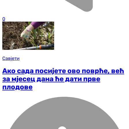
0
Савјети
Ако сада посијете ово поврће, већ
за мјесец дана ће дати прве
плодове