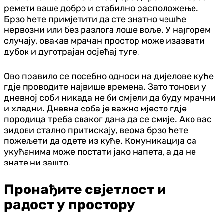
ремети ваше добро и стабилно расположење.
Брзо ћете примјетити да сте знатно чешће
нервозни или без разлога лоше воље. У најгорем
случају, овакав мрачан простор може изазвати
дубок и дуготрајан осјећај туге.
Ово правило се посебно односи на дијелове куће
гдје проводите највише времена. Зато тонови у
дневној соби никада не би смјели да буду мрачни
и хладни. Дневна соба је важно мјесто гдје
породица треба сваког дана да се смије. Ако вас
зидови стално притискају, веома брзо ћете
пожељети да одете из куће. Комуникација са
укућанима може постати јако напета, а да не
знате ни зашто.
Пронађите свјетлост и
радост у простору