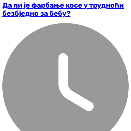
Да ли је фарбање косе у трудноћи
безбједно за бебу?