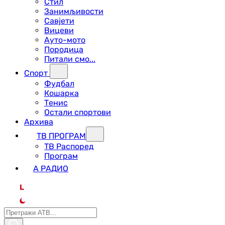
Стил
Занимљивости
Савјети
Вицеви
Ауто-мото
Породица
Питали смо...
Спорт
Фудбал
Кошарка
Тенис
Остали спортови
Архива
ТВ ПРОГРАМ
ТВ Распоред
Програм
А РАДИО
L