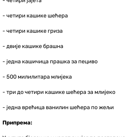
- четири јајета
- четири кашике шећера
- четири кашике гриза
- двије кашике брашна
- једна кашичица прашка за пециво
- 500 милилитара млијека
- три до четири кашике шећера за млијеко
- једна врећица ванилин шећера по жељи
Припрема: