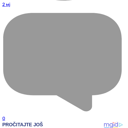
2 мј
0