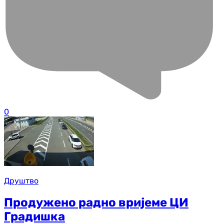
0
Друштво
Продужено радно вријеме ЦИ
Градишка