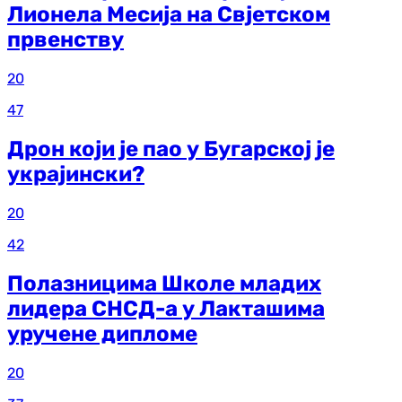
Лионела Месија на Свјетском
првенству
20
47
Дрон који је пао у Бугарској је
украјински?
20
42
Полазницима Школе младих
лидера СНСД-а у Лакташима
уручене дипломе
20