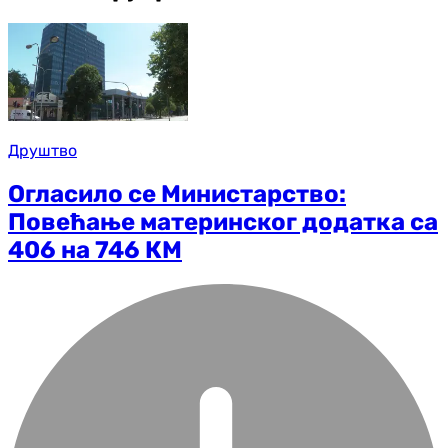
Друштво
Огласило се Министарство:
Повећање материнског додатка са
406 на 746 КМ