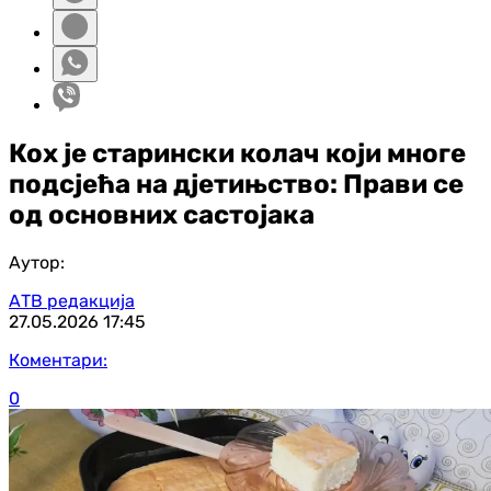
Кох је старински колач који многе
подсјећа на д‌јетињство: Прави се
од основних састојака
Аутор:
АТВ редакција
27.05.2026
17:45
Коментари:
0