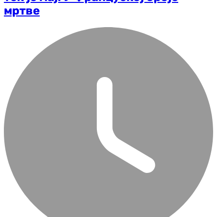
мртве