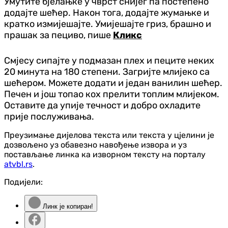
Умутите бјелањке у чврст снијег па постепено
додајте шећер. Након тога, додајте жумањке и
кратко измијешајте. Умијешајте гриз, брашно и
прашак за пециво, пише
Кликс
Смјесу сипајте у подмазан плех и пеците неких
20 минута на 180 степени. Загријте млијеко са
шећером. Можете додати и један ванилин шећер.
Печен и још топао кох прелити топлим млијеком.
Оставите да упије течност и добро охладите
прије послуживања.
Преузимање дијелова текста или текста у цјелини је
дозвољено уз обавезно навођење извора и уз
постављање линка ка изворном тексту на порталу
atvbl.rs
.
Подијели:
Линк је копиран!