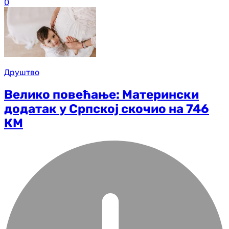
0
Друштво
Велико повећање: Матерински
додатак у Српској скочио на 746
КМ