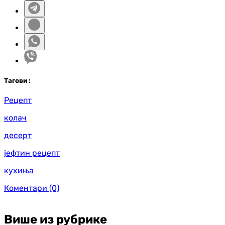
Таг
ови
:
Рецепт
колач
десерт
јефтин рецепт
кухиња
Коментари
(0)
Више из рубрике