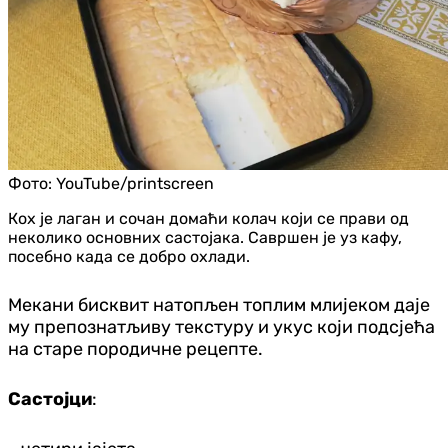
Фото:
YouTube/printscreen
Кох је лаган и сочан домаћи колач који се прави од
неколико основних састојака. Савршен је уз кафу,
посебно када се добро охлади.
Мекани бисквит натопљен топлим млијеком даје
му препознатљиву текстуру и укус који подсјећа
на старе породичне рецепте.
Састојци
: