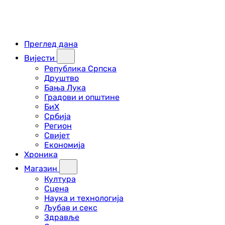
Преглед дана
Вијести
Република Српска
Друштво
Бања Лука
Градови и општине
БиХ
Србија
Регион
Свијет
Економија
Хроника
Магазин
Култура
Сцена
Наука и технологија
Љубав и секс
Здравље