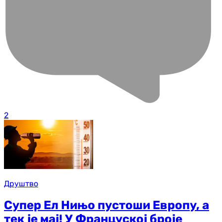
2
Друштво
Супер Ел Нињо пустоши Европу, а
тек је мај! У Француској броје