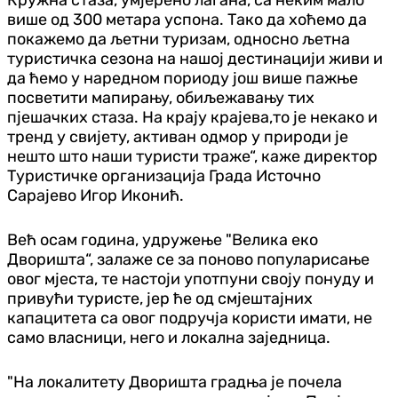
више од 300 метара успона. Тако да хоћемо да
покажемо да љетни туризам, односно љетна
туристичка сезона на нашој дестинацији живи и
да ћемо у наредном пориоду још више пажње
посветити мапирању, обиљежавању тих
пјешачких стаза. На крају крајева,то је некако и
тренд у свијету, активан одмор у природи је
нешто што наши туристи траже“, каже директор
Туристичке организација Града Источно
Сарајево Игор Иконић.
Већ осам година, удружење "Велика еко
Дворишта“, залаже се за поново популарисање
овог мјеста, те настоји употпуни своју понуду и
привући туристе, јер ће од смјештајних
капацитета са овог подручја користи имати, не
само власници, него и локална заједница.
"На локалитету Дворишта градња је почела