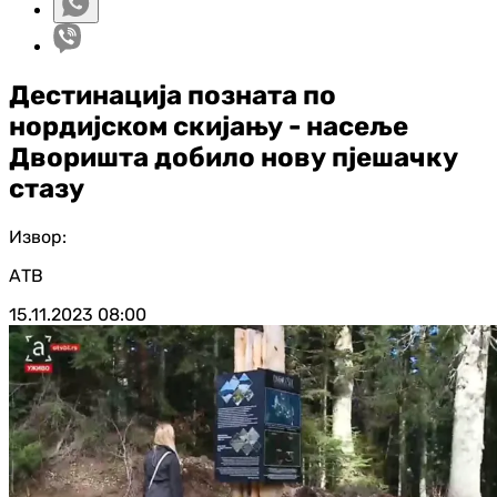
Дестинација позната по
нордијском скијању - насеље
Дворишта добило нову пјешачку
стазу
Извор:
АТВ
15.11.2023
08:00