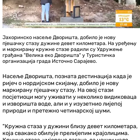
Јахоринско насеље Дворишта, добило је нову
пјешачку стазу дужине девет километара. На уређењу
и маркирању кружне стазе радили су Удружење
грађана "Велика еко Дворишта" у Туристичка
организација града Источно Сарајево.
Насеље Дворишта, позната дестинација када је
ријеч о нордијском скијању, добило је нову
маркирану пјешачку стазу. На овој стази
посјетиоци могу уживати у неколико видиковаца
и изворишта воде, али и у изузетнио лијепој
природи и претежно четинарској шуми.
"Кружна стаза у дужини близу девет километара,
која свакако обилује прелијепим крајолицима.
Кружна стаза, умјерено лагана, са неким мало