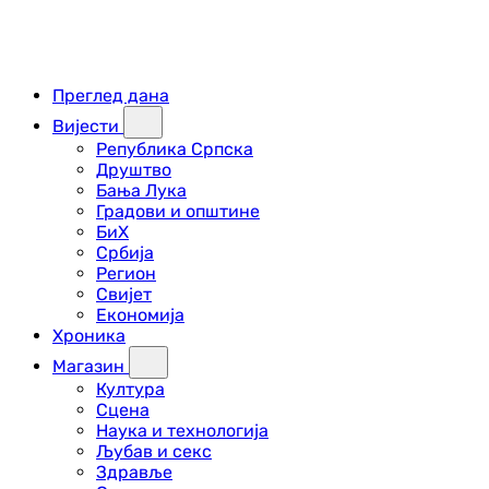
Преглед дана
Вијести
Република Српска
Друштво
Бања Лука
Градови и општине
БиХ
Србија
Регион
Свијет
Економија
Хроника
Магазин
Култура
Сцена
Наука и технологија
Љубав и секс
Здравље