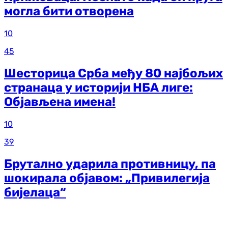
могла бити отворена
10
45
Шесторица Срба међу 80 најбољих
странаца у историји НБА лиге:
Објављена имена!
10
39
Брутално ударила противницу, па
шокирала објавом: „Привилегија
бијелаца“