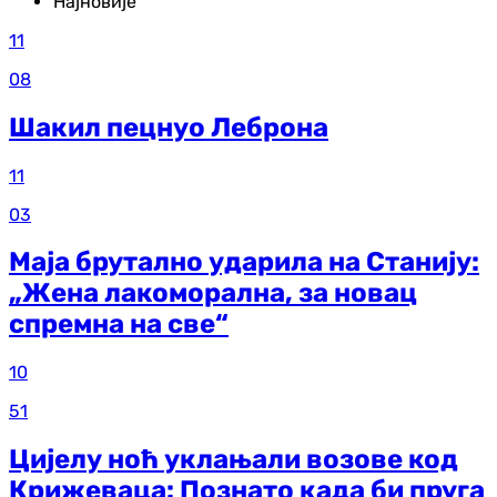
Најновије
11
08
Шакил пецнуо Леброна
11
03
Маја брутално ударила на Станију:
„Жена лакоморална, за новац
спремна на све“
10
51
Цијелу ноћ уклањали возове код
Крижеваца: Познато када би пруга