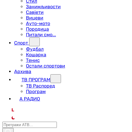
Стил
Занимљивости
Савјети
Вицеви
Ауто-мото
Породица
Питали смо...
Спорт
Фудбал
Кошарка
Тенис
Остали спортови
Архива
ТВ ПРОГРАМ
ТВ Распоред
Програм
А РАДИО
L