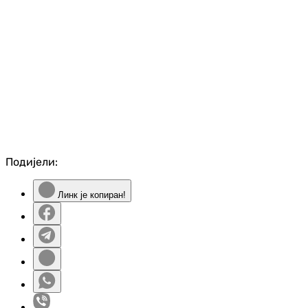
Подијели:
Линк је копиран!