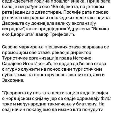
седамдесетих година прошлог вијека. Прије рата
било је изграђено око 185 објеката, па је током
рата један дио девастиран. Послије рата поново
је почела изградња и посљедњих десетак година
Дворишта су доживјела велику експанзију
изградње“, каже предсједник Удружења "Велика
еко Дворишта“ давор Трифковић.
Сезона маркирања пјешачких стаза завршава се
промоцијом ове стазе, рекао је директор
Туристичке организације града Источно
Сарајево Игор Иконић, те додао да ће ова стаза
сигурно служити на понос свим туристичким
субјектима на простору овог локалитета, али и
Јахорине.
"Дворишта су позната дестинација када је ријеч
о нордијском скијању јер се овдје одржавају ФИС
трке и међународна такмичења у биатлону. На
овај начин показујемо да имамо шта понудити