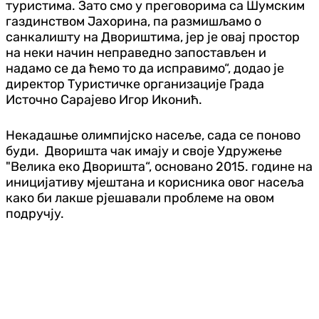
туристима. Зато смо у преговорима са Шумским
газдинством Јахорина, па размишљамо о
санкалишту на Двориштима, јер је овај простор
на неки начин неправедно запостављен и
надамо се да ћемо то да исправимо“, додао је
директор Туристичке организације Града
Источно Сарајево Игор Иконић.
Некадашње олимпијско насеље, сада се поново
буди. Дворишта чак имају и своје Удружење
"Велика еко Дворишта“, основано 2015. године на
иницијативу мјештана и корисника овог насеља
како би лакше рјешавали проблеме на овом
подручју.