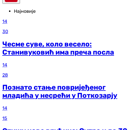
Најновије
14
30
Чесме суве, коло весело:
Станивуковић има преча посла
14
28
Познато стање повријеђеног
младића у несрећи у Поткозарју
14
15