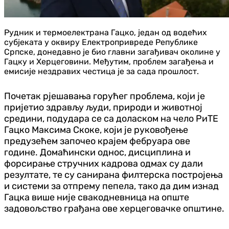
Рудник и термоелектрана Гацко, један од водећих
субјеката у оквиру Електропривреде Републике
Српске, донедавно је био главни загађивач околине у
Гацку и Херцеговини. Међутим, проблем загађења и
емисије нездравих честица је за сада прошлост.
Почетак рјешавања горућег проблема, који је
пријетио здрављу људи, природи и животној
средини, подудара се са доласком на чело РиТЕ
Гацко Максима Скоке, који је руковођење
предузећем започео крајем фебруара ове
године. Домаћински однос, дисциплина и
форсирање стручних кадрова одмах су дали
резултате, те су санирана филтерска постројења
и системи за отпрему пепела, тако да дим изнад
Гацка више није свакодневница на опште
задовољство грађана ове херцеговачке општине.