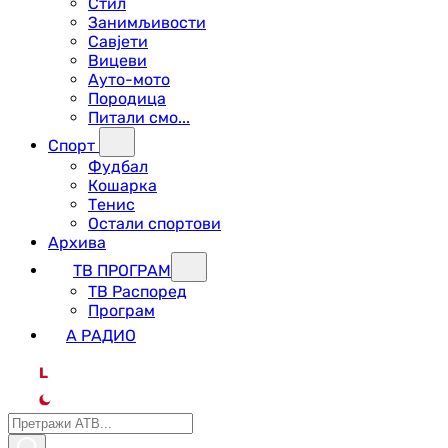
Стил
Занимљивости
Савјети
Вицеви
Ауто-мото
Породица
Питали смо...
Спорт
Фудбал
Кошарка
Тенис
Остали спортови
Архива
ТВ ПРОГРАМ
ТВ Распоред
Програм
А РАДИО
L