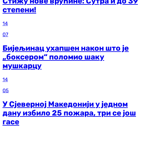
Стижу нове врућине: Сутра и до 39
степени!
14
07
Бијељинац ухапшен након што је
„боксером“ поломио шаку
мушкарцу
14
05
У Сјеверној Македонији у једном
дану избило 25 пожара, три се још
гасе