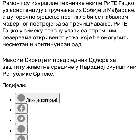
Ремонт су извршиле техничке екипе РиТЕ Гацко
уз асистенцију стручњака из Србије и Мађарске,
а дугорочно рјешење постигло би се набавком
модерног постројења за пречишћавање. РиТЕ
Гацко у зимску сезону улази са спремним
резервама откривеног угља, које ће омогућити
несметан и континуиран рад.
Максим Скоко је и предсједник Одбора за
заштиту животне средине у Народној скупштини
Републике Српске.
Подијели:
Линк је копиран!