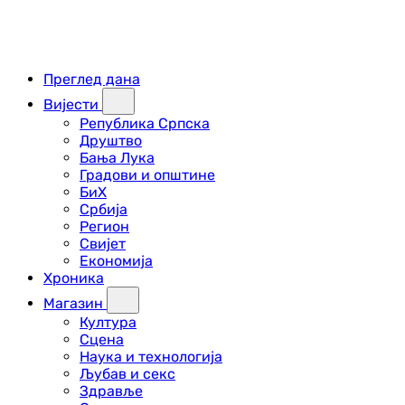
Преглед дана
Вијести
Република Српска
Друштво
Бања Лука
Градови и општине
БиХ
Србија
Регион
Свијет
Економија
Хроника
Магазин
Култура
Сцена
Наука и технологија
Љубав и секс
Здравље