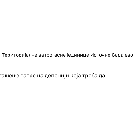
а Територијалне ватрогасне јединице Источно Сарајево
гашење ватре на депонији која треба да