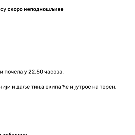
и су скоро неподношљиве
 почела у 22.50 часова.
ији и даље тиња екипа ће и јутрос на терен.
е избодене