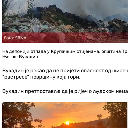
На депонији отпада у Крупачким стијенама, општина Тр
Његош Вукадин.
Вукадин је рекао да не пријети опасност од шире
"растресе" површину која гори.
Вукадин претпоставља да је ријеч о људском нема