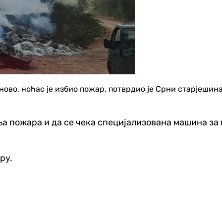
ново, ноћас је избио пожар, потврдио је Срни старјешин
ња пожара и да се чека специјализована машина за 
ру.