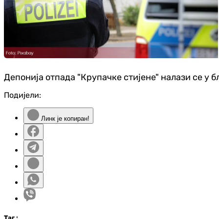
Депонија отпада "Крупачке стијене" налази се у 
Подијели:
Линк је копиран!
Таг
: