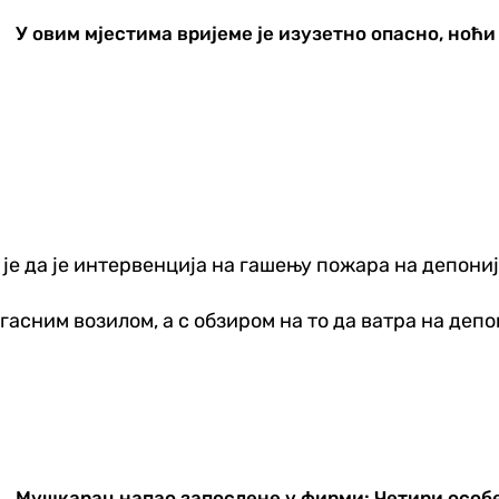
У овим мјестима вријеме је изузетно опасно, ноћ
е да је интервенција на гашењу пожара на депонији
асним возилом, а с обзиром на то да ватра на депон
Мушкарац напао запослене у фирми: Четири особ