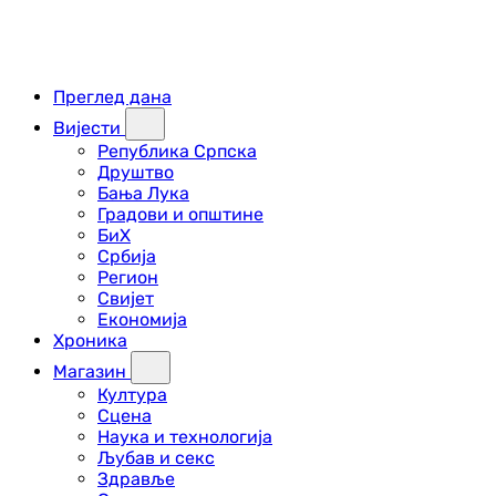
Преглед дана
Вијести
Република Српска
Друштво
Бања Лука
Градови и општине
БиХ
Србија
Регион
Свијет
Економија
Хроника
Магазин
Култура
Сцена
Наука и технологија
Љубав и секс
Здравље