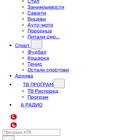
Стил
Занимљивости
Савјети
Вицеви
Ауто-мото
Породица
Питали смо...
Спорт
Фудбал
Кошарка
Тенис
Остали спортови
Архива
ТВ ПРОГРАМ
ТВ Распоред
Програм
А РАДИО
L