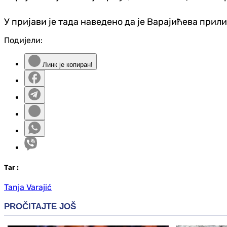
У пријави је тада наведено да је Варајићева прили
Подијели:
Линк је копиран!
Таг
:
Tanja Varajić