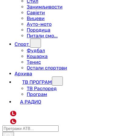
Стил
Занимљивости
Савјети
Вицеви
Ауто-мото
Породица
Питали смо...
Спорт
Фудбал
Кошарка
Тенис
Остали спортови
Архива
ТВ ПРОГРАМ
ТВ Распоред
Програм
А РАДИО
L