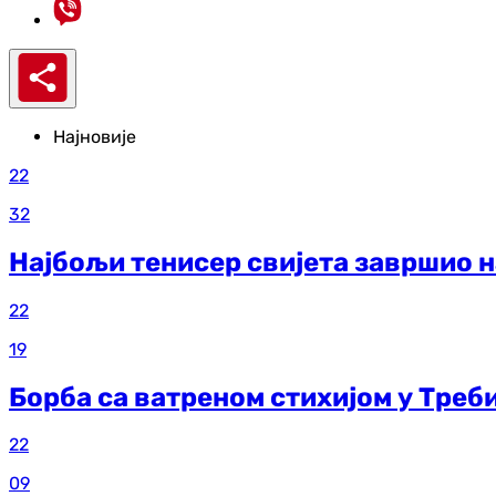
Најновије
22
32
Најбољи тенисер свијета завршио н
22
19
Борба са ватреном стихијом у Треб
22
09