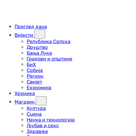
Преглед дана
Вијести
Република Српска
Друштво
Бања Лука
Градови и општине
БиХ
Србија
Регион
Свијет
Економија
Хроника
Магазин
Култура
Сцена
Наука и технологија
Љубав и секс
Здравље