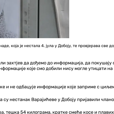
де, која је нестала 4. јула у Добоју, те провјерава све 
ли захтјев да дођемо до информација, да покушају
нформације које смо добили нису могле утицати на 
тке и не одбацује информације које заприме с циље
да су нестанак Варајићеве у Добоју пријавили члан
а, тешка 54 килограма, кратке смеђе косе и плавих