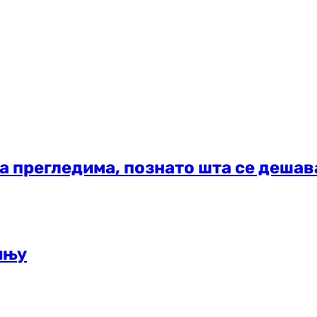
а прегледима, познато шта се дешав
ињу