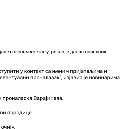
дојаве о њеном кретању, рекао је данас начелник
 ступити у контакт са њеним пријатељима и
евентуални проналазак", изјавио је новинарима
м проналаска Варајићеве.
ови породице.
 очију.