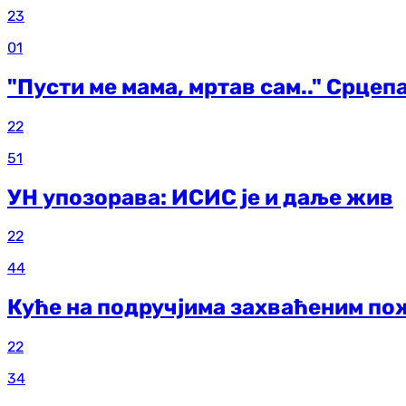
23
01
"Пусти ме мама, мртав сам.." Срцеп
22
51
УН упозорава: ИСИС је и даље жив
22
44
Куће на подручјима захваћеним по
22
34