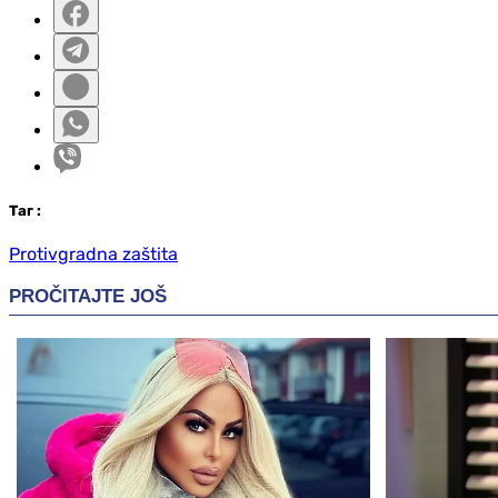
Таг
:
Protivgradna zaštita