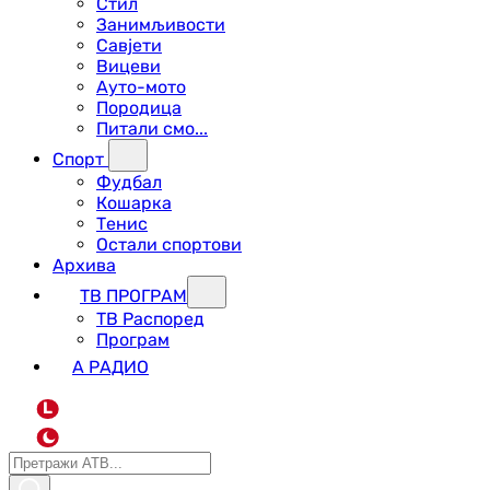
Стил
Занимљивости
Савјети
Вицеви
Ауто-мото
Породица
Питали смо...
Спорт
Фудбал
Кошарка
Тенис
Остали спортови
Архива
ТВ ПРОГРАМ
ТВ Распоред
Програм
А РАДИО
L