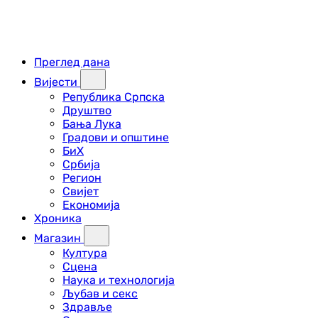
Преглед дана
Вијести
Република Српска
Друштво
Бања Лука
Градови и општине
БиХ
Србија
Регион
Свијет
Економија
Хроника
Магазин
Култура
Сцена
Наука и технологија
Љубав и секс
Здравље