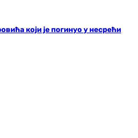
овића који је погинуо у несрећи