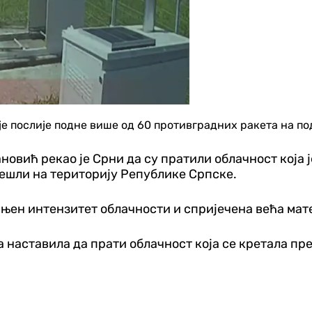
е послије подне више од 60 противградних ракета на по
вић рекао је Срни да су пратили облачност која је
решли на територију Републике Српске.
ањен интензитет облачности и спријечена већа мат
а наставила да прати облачност која се кретала пр