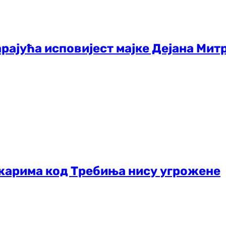
арајућа исповијест мајке Дејана Митр
жарима код Требиња нису угрожене