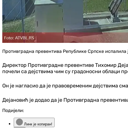
Противградна превентива Републике Српске испалила ј
Директор Противградне превентиве Тихомир Дејано
почели са дејствима чим су градоносни облаци п
Он је нагласио да је правовременим дејствима см
Дејановић је додао да је Противградна превентив
Подијели:
Линк је копиран!