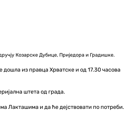
дручју Козарске Дубице, Приједора и Градишке.
 дошла из правца Хрватске и од 17.30 часова
еријална штета од града.
ема Лакташима и да ће дејствовати по потреби.