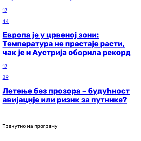
17
44
Европа је у црвеној зони:
Температура не престаје расти,
чак је и Аустрија оборила рекорд
17
39
Летење без прозора – будућност
авијације или ризик за путнике?
Тренутно на програму