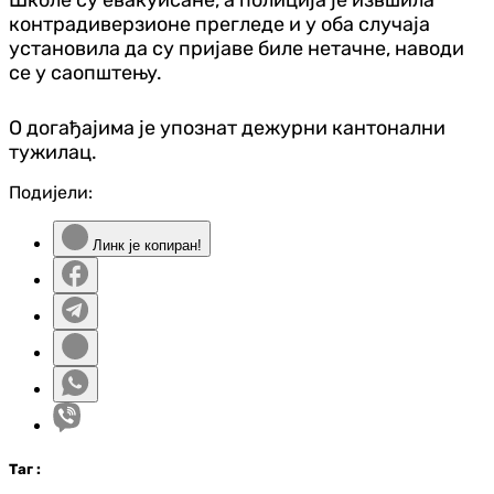
контрадиверзионе прегледе и у оба случаја
установила да су пријаве биле нетачне, наводи
се у саопштењу.
О догађајима је упознат дежурни кантонални
тужилац.
Подијели:
Линк је копиран!
Таг
: