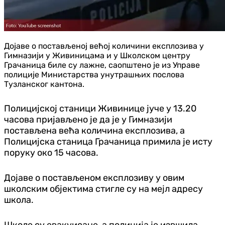
Дојаве о постављеној већој количини експлозива у
Гимназији у Живиницама и у Школском центру
Грачаница биле су лажне, саопштено је из Управе
полиције Министарства унутрашњих послова
Тузланског кантона.
Полицијској станици Живинице јуче у 13.20
часова пријављено је да је у Гимназији
постављена већа количина експлозива, а
Полицијска станица Грачаница примила је исту
поруку око 15 часова.
Дојаве о постављеном експлозиву у овим
школским објектима стигле су на мејл адресу
школа.
Школе су евакуисане, а полиција је извшила