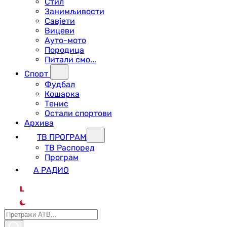
Стил
Занимљивости
Савјети
Вицеви
Ауто-мото
Породица
Питали смо...
Спорт
Фудбал
Кошарка
Тенис
Остали спортови
Архива
ТВ ПРОГРАМ
ТВ Распоред
Програм
А РАДИО
L