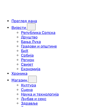
Преглед дана
Вијести
Република Српска
Друштво
Бања Лука
Градови и општине
БиХ
Србија
Регион
Свијет
Економија
Хроника
Магазин
Култура
Сцена
Наука и технологија
Љубав и секс
Здравље