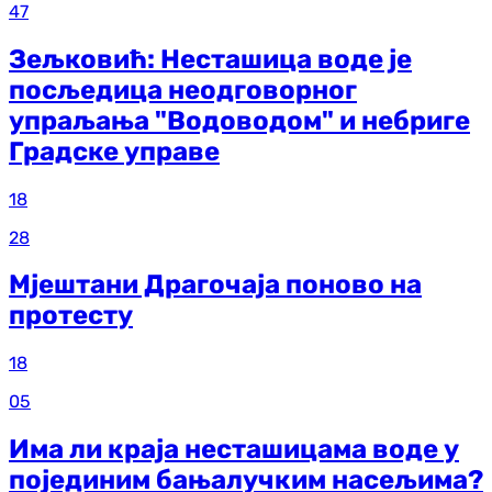
47
Зељковић: Несташица воде је
посљедица неодговорног
упраљања "Водоводом" и небриге
Градске управе
18
28
Мјештани Драгочаја поново на
протесту
18
05
Има ли краја несташицама воде у
појединим бањалучким насељима?