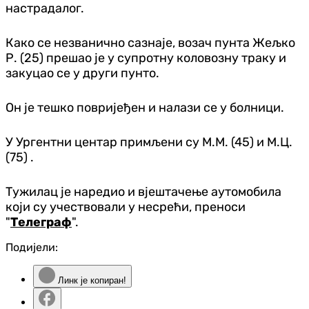
настрадалог.
Како се незванично сазнаје, возач пунта Жељко
Р. (25) прешао је у супротну коловозну траку и
закуцао сe у други пунто.
Он је тешко повријеђен и налази се у болници.
У Ургентни центар примљени су М.М. (45) и М.Ц.
(75) .
Тужилац је наредио и вјештачење аутомобила
који су учествовали у несрећи, преноси
"
Телеграф
".
Подијели:
Линк је копиран!