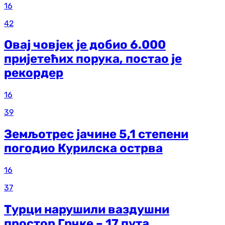
16
42
Овај човјек је добио 6.000
пријетећих порука, постао је
рекордер
16
39
Земљотрес јачине 5,1 степени
погодио Курилска острва
16
37
Турци нарушили ваздушни
простор Грчке – 17 пута