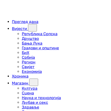
Преглед дана
Вијести
Република Српска
Друштво
Бања Лука
Градови и општине
БиХ
Србија
Регион
Свијет
Економија
Хроника
Магазин
Култура
Сцена
Наука и технологија
Љубав и секс
Здравље