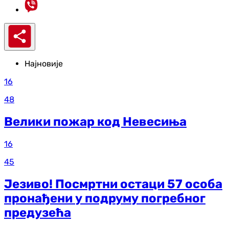
Најновије
16
48
Велики пожар код Невесиња
16
45
Језиво! Посмртни остаци 57 особа
пронађени у подруму погребног
предузећа