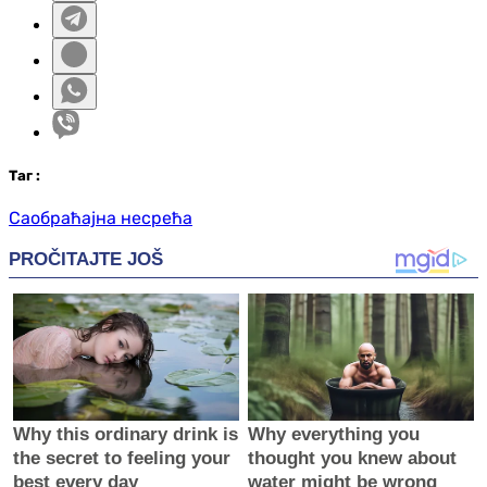
Таг
:
Саобраћајна несрећа