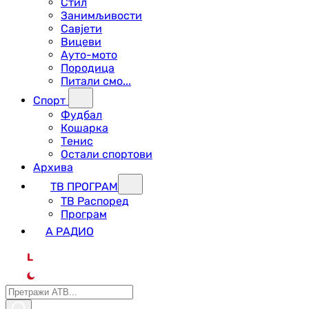
Стил
Занимљивости
Савјети
Вицеви
Ауто-мото
Породица
Питали смо...
Спорт
Фудбал
Кошарка
Тенис
Остали спортови
Архива
ТВ ПРОГРАМ
ТВ Распоред
Програм
А РАДИО
L