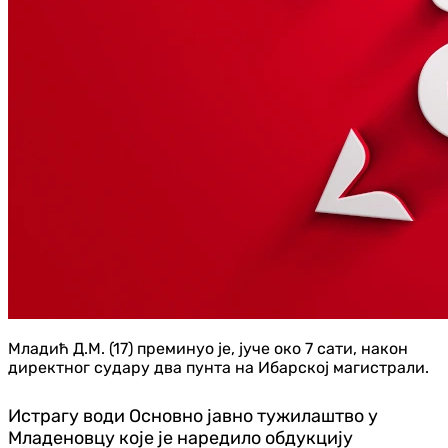
Младић Д.М. (17) преминуо је, јуче око 7 сати, након
директног судару два пунта на Ибарској магистрали.
Истрагу води Основно јавно тужилаштво у
Младеновцу које је наредило обдукцију