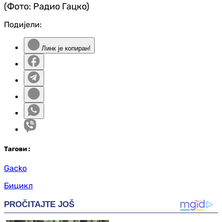
(Фото: Радио Гацко)
Подијели:
Линк је копиран!
Таг
ови
:
Gacko
Бицикл