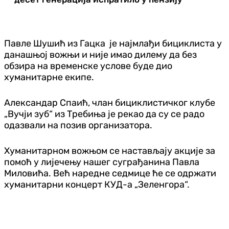
Павле Шушић из Гацка је најмлађи бициклиста у
данашњој вожњи и није имао дилему да без
обзира на временске услове буде дио
хуманитарне екипе.
Александар Спаић, члан бициклистичког клубе
„Вучји зуб“ из Требиња је рекао да су се радо
одазвали на позив организатора.
Хуманитарном вожњом се настављају акције за
помоћ у лијечењу нашег суграђанина Павла
Миловића. Већ наредне седмице ће се одржати
хуманитарни концерт КУД-а „Зеленгора“.