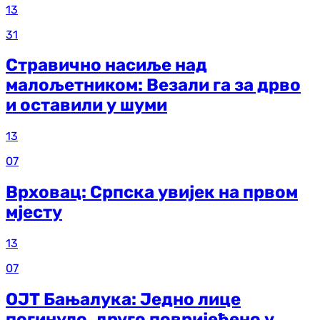
13
31
Стравично насиље над
малољетником: Везали га за дрво
и оставили у шуми
13
07
Врховац: Српска увијек на првом
мјесту
13
07
ОЈТ Бањалука: Једно лице
погинуло, друго повријеђено у