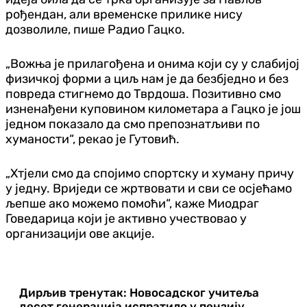
рођендан, али временске прилике нису
дозволиле, пише Радио Гацко.
„Вожња је прилагођена и онима који су у слабијој
физичкој форми а циљ нам је да безбједно и без
повреда стигнемо до Тврдоша. Позитивно смо
изненађени куповином километара а Гацко је још
једном показало да смо препознатљиви по
хуманости“, рекао је Гутовић.
„Хтјели смо да спојимо спортску и хуману причу
у једну. Вриједи се жртвовати и сви се осјећамо
љепше ако можемо помоћи“, каже Миодраг
Говедарица који је активно учествовао у
организацији ове акције.
Дирљив тренутак: Новосадског учитеља
десет генерација испратило у пензију