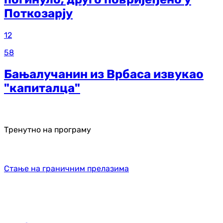
Поткозарју
12
58
Бањалучанин из Врбаса извукао
"капиталца"
Тренутно на програму
Стање на граничним прелазима