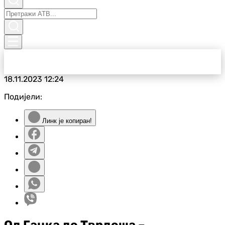
18.11.2023
12:24
Подијели:
Линк је копиран!
Од Гацка до Тврдоша –