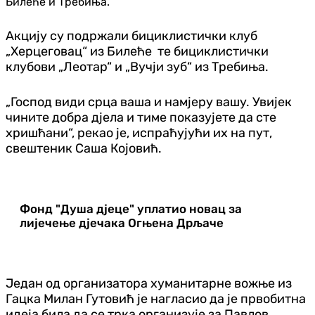
Билеће и Требиња.
Акцију су подржали бициклистички клуб
„Херцеговац“ из Билеће те бициклистички
клубови „Леотар“ и „Вучји зуб“ из Требиња.
„Господ види срца ваша и намјеру вашу. Увијек
чините добра дјела и тиме показујете да сте
хришћани“, рекао је, испраћујући их на пут,
свештеник Саша Којовић.
Фонд "Душа дјеце" уплатио новац за
лијечење дјечака Огњена Дрљаче
Један од организатора хуманитарне вожње из
Гацка Милан Гутовић је нагласио да је првобитна
идеја била да се трка организује за Павлов