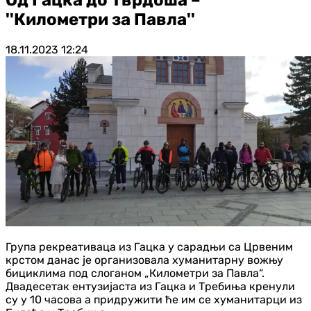
''Километри за Павла''
18.11.2023
12:24
Група рекреативаца из Гацка у сарадњи са Црвеним
крстом данас је организовала хуманитарну вожњу
бициклима под слоганом „Километри за Павла“.
Двадесетак ентузијаста из Гацка и Требиња кренули
су у 10 часова а придружити ће им се хуманитарци из