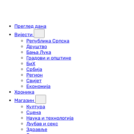
Преглед дана
Вијести
Република Српска
Друштво
Бања Лука
Градови и општине
БиХ
Србија
Регион
Свијет
Економија
Хроника
Магазин
Култура
Сцена
Наука и технологија
Љубав и секс
Здравље