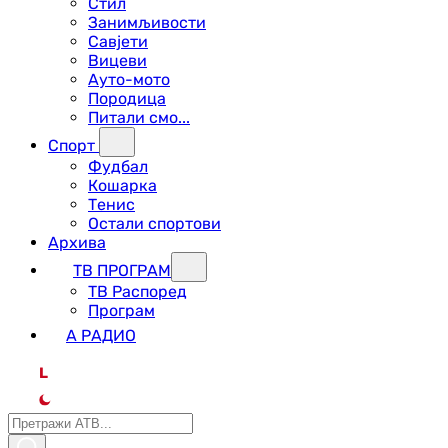
Стил
Занимљивости
Савјети
Вицеви
Ауто-мото
Породица
Питали смо...
Спорт
Фудбал
Кошарка
Тенис
Остали спортови
Архива
ТВ ПРОГРАМ
ТВ Распоред
Програм
А РАДИО
L