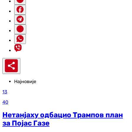
Најновије
13
40
Нетанјаху одбацио Трампов план
за Појас Газе