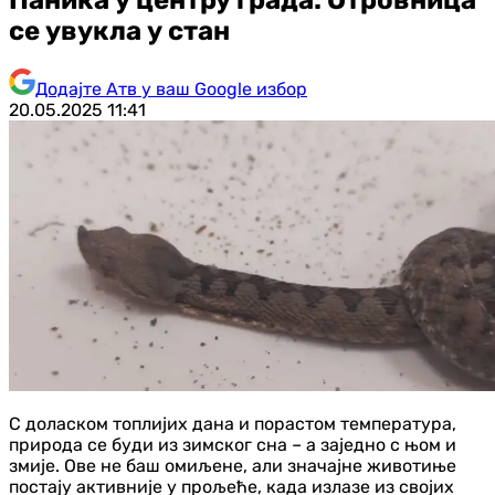
се увукла у стан
Додајте Атв у ваш Google избор
20.05.2025
11:41
С доласком топлијих дана и порастом температура,
природа се буди из зимског сна – а заједно с њом и
змије. Ове не баш омиљене, али значајне животиње
постају активније у прољеће, када излазе из својих