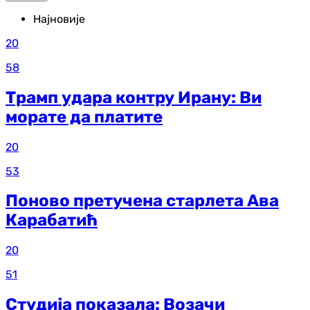
Најновије
20
58
Трамп удара контру Ирану: Ви
морате да платите
20
53
Поново претучена старлета Ава
Карабатић
20
51
Студија показала: Возачи