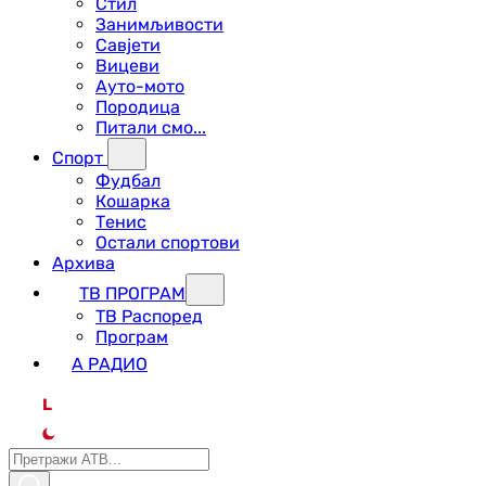
Стил
Занимљивости
Савјети
Вицеви
Ауто-мото
Породица
Питали смо...
Спорт
Фудбал
Кошарка
Тенис
Остали спортови
Архива
ТВ ПРОГРАМ
ТВ Распоред
Програм
А РАДИО
L