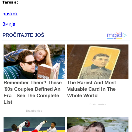
Таг
ови
:
poskok
Змија