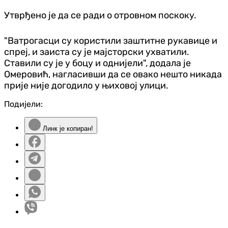
Утврђено је да се ради о отровном поскоку.
"Ватрогасци су користили заштитне рукавице и
спреј, и заиста су је мајсторски ухватили.
Ставили су је у боцу и однијели", додала је
Омеровић, нагласивши да се овако нешто никада
прије није догодило у њиховој улици.
Подијели:
Линк је копиран!