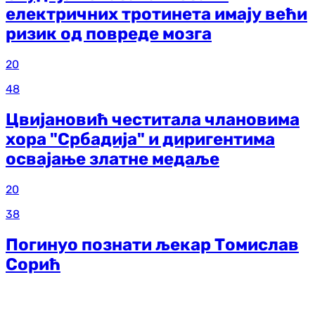
електричних тротинета имају већи
ризик од повреде мозга
20
48
Цвијановић честитала члановима
хора "Србадија" и диригентима
освајање златне медаље
20
38
Погинуо познати љекар Томислав
Сорић