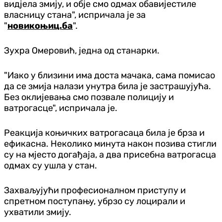
видјела змију, и обје смо одмах обавијестиле
власницу стана", испричала је за
"
новикоњиц.ба
".
Зухра Омеровић, једна од станарки.
"Иако у близини има доста мачака, сама помисао
да се змија налази унутра била је застрашујућа.
Без оклијевања смо позвале полицију и
ватрогасце", испричала је.
Реакција коњичких ватрогасаца била је брза и
ефикасна. Неколико минута након позива стигли
су на мјесто догађаја, а два присебна ватрогасца
одмах су ушла у стан.
Захваљујући професионалном приступу и
спретном поступању, убрзо су лоцирали и
ухватили змију.