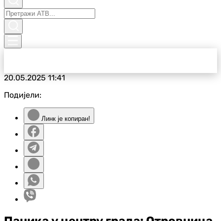
20.05.2025
11:41
Подијели:
Линк је копиран!
Паника у центру града: Отровница