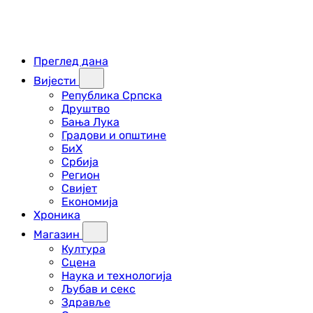
Преглед дана
Вијести
Република Српска
Друштво
Бања Лука
Градови и општине
БиХ
Србија
Регион
Свијет
Економија
Хроника
Магазин
Култура
Сцена
Наука и технологија
Љубав и секс
Здравље