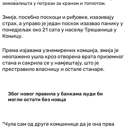
зимовалишта у потрази за храном и топлотом.
Змије, посебно поскоци и риђовке, изазивају
страх, а управо је један поскок изазвао панику у
понедјељак око 21 сата у насељу Трешаница у
Коњицу.
Према изјавама узнемирених комшија, змија је
неопажено ушла кроз отворена врата приземног
стана и сакрила се у намјештају, што је
престравило власницу и остале станаре.
Због новог правила у банкама људи би
могли остати без новца
"Чула сам од друге комшинице да је она прва