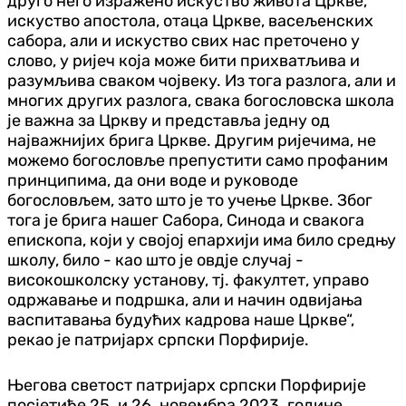
друго него изражено искуство живота Цркве,
искуство апостола, отаца Цркве, васељенских
сабора, али и искуство свих нас преточено у
слово, у ријеч која може бити прихватљива и
разумљива сваком чојвеку. Из тога разлога, али и
многих других разлога, свака богословска школа
је важна за Цркву и представља једну од
најважнијих брига Цркве. Другим ријечима, не
можемо богословље препустити само профаним
принципима, да они воде и руководе
богословљем, зато што је то учење Цркве. Због
тога је брига нашег Сабора, Синода и свакога
епископа, који у својој епархији има било средњу
школу, било - као што је овдје случај -
високошколску установу, тј. факултет, управо
одржавање и подршка, али и начин одвијања
васпитавања будућих кадрова наше Цркве“,
рекао је патријарх српски Порфирије.
Његова светост патријарх српски Порфирије
посјетиће 25. и 26. новембра 2023. године