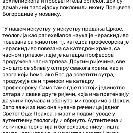
архиепископа и просветитеља српског, док су
домаћини патријарху поклонили икону Прецвете
Богородице у мозаику.
"У нашем искуству, у искуству предања Цркве,
теологија као par exellance наука је нераскидиво
повезана са животом, тј. катедра професорска је
нераскидиво повезана са катедром храма, са
часном трпезом, гдје је катедра професора
продужена часна трпеза. Другим ријечима, све
оно што се збива у олтару свакога храма, као и
овога који ћемо, ако Бог, да осветити сутра,
продужује се и преноси на катедру
професорску. Само тамо гдје постоји јединство
олтара и сваке друге ријечи, која има претензију
да учи и поучава и обрнуто, ми говоримо о Цркви.
Зато важи за нас она чувена реченица једног
Светог Оца: Пракса, живот и подвиг уводе у
аутентичну теологију и обрнуто. Аутентична и
истинска теологија и богословље нису ништа