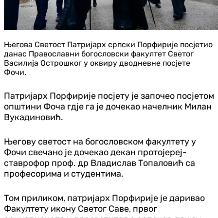
Његова Светост Патријарх српски Порфирије посјетио
данас Православни богословски факултет Светог
Василија Острошког у оквиру дводневне посјете
Фочи.
Патријарх Порфирије посјету је започео посјетом
општини Фоча гдје га је дочекао начелник Милан
Вукадиновић.
Његову светост на богословском факултету у
Фочи свечано је дочекао декан протојереј-
ставрофор проф. др Владислав Топаловић са
професорима и студентима.
Том приликом, патријарх Порфирије је даривао
Факултету икону Светог Саве, првог