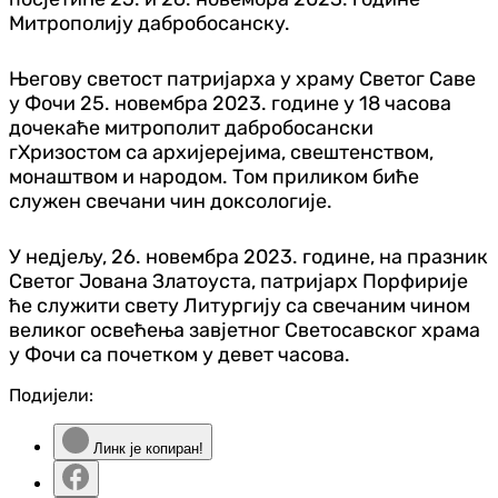
Митрополију дабробосанску.
Његову светост патријарха у храму Светог Саве
у Фочи 25. новембра 2023. године у 18 часова
дочекаће митрополит дабробосански
гХризостом са архијерејима, свештенством,
монаштвом и народом. Том приликом биће
служен свечани чин доксологије.
У недјељу, 26. новембра 2023. године, на празник
Светог Јована Златоуста, патријарх Порфирије
ће служити свету Литургију са свечаним чином
великог освећења завјетног Светосавског храма
у Фочи са почетком у девет часова.
Подијели:
Линк је копиран!