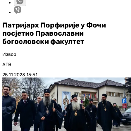
Патријарх Порфирије у Фочи
посјетио Православни
богословски факултет
Извор:
АТВ
25.11.2023
15:51