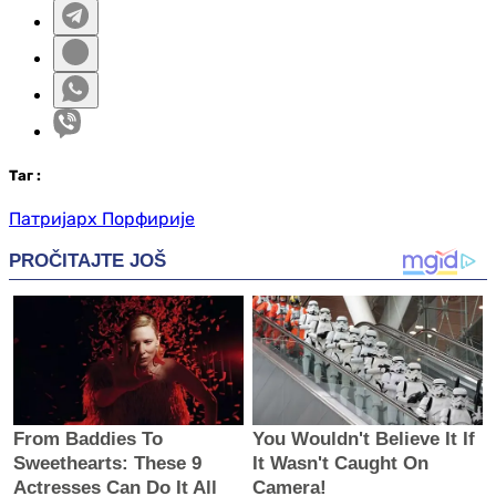
Таг
:
Патријарх Порфирије