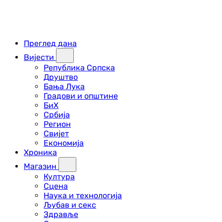
Преглед дана
Вијести
Република Српска
Друштво
Бања Лука
Градови и општине
БиХ
Србија
Регион
Свијет
Економија
Хроника
Магазин
Култура
Сцена
Наука и технологија
Љубав и секс
Здравље