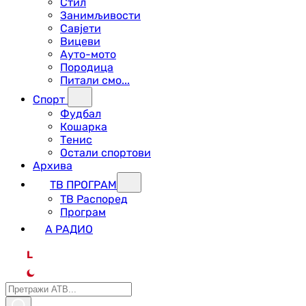
Стил
Занимљивости
Савјети
Вицеви
Ауто-мото
Породица
Питали смо...
Спорт
Фудбал
Кошарка
Тенис
Остали спортови
Архива
ТВ ПРОГРАМ
ТВ Распоред
Програм
А РАДИО
L