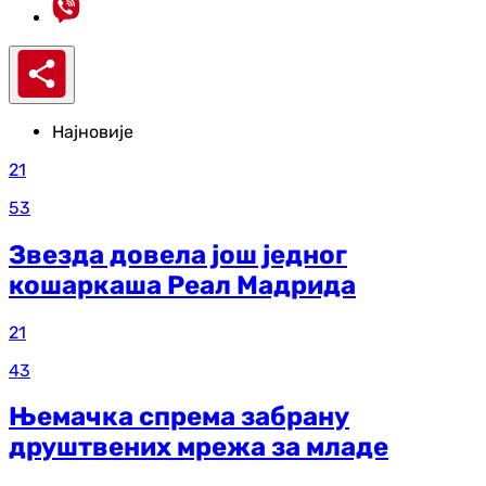
Најновије
21
53
Звезда довела још једног
кошаркаша Реал Мадрида
21
43
Њемачка спрема забрану
друштвених мрежа за младе