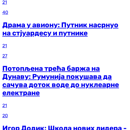
21
40
Драма у авиону: Путник насрнуо
на стјуардесу и путнике
21
27
Потопљена трећа баржа на
Дунаву: Румунија покушава да
сачува доток воде до нуклеарне
електране
21
20
Игор Додик: Школа нових лидера -