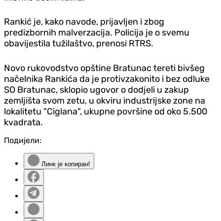
Rankić je, kako navode, prijavljen i zbog
predizbornih malverzacija. Policija je o svemu
obavijestila tužilaštvo, prenosi RTRS.
Novo rukovodstvo opštine Bratunac tereti bivšeg
načelnika Rankića da je protivzakonito i bez odluke
SO Bratunac, sklopio ugovor o dodjeli u zakup
zemljišta svom zetu, u okviru industrijske zone na
lokalitetu "Ciglana", ukupne površine od oko 5.500
kvadrata.
Подијели:
Линк је копиран!