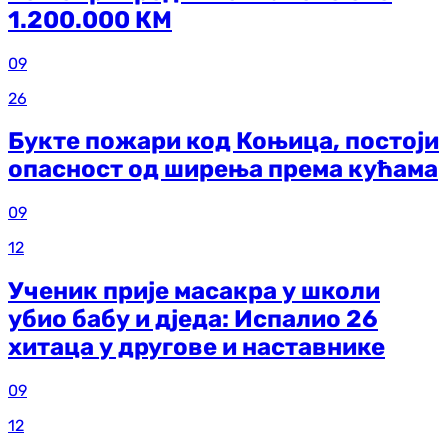
1.200.000 КМ
09
26
Букте пожари код Коњица, постоји
опасност од ширења према кућама
09
12
Ученик прије масакра у школи
убио бабу и дједа: Испалио 26
хитаца у другове и наставнике
09
12