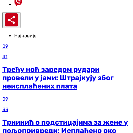
Најновије
09
41
Трећу ноћ заредом рудари
провели у јами: Штрајкују због
неисплаћених плата
09
33
Трнинић о подстицајима за жене у
пољопривреди: Исплаћено око