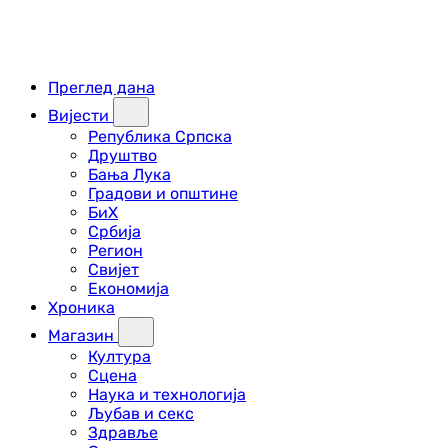
Преглед дана
Вијести
Република Српска
Друштво
Бања Лука
Градови и општине
БиХ
Србија
Регион
Свијет
Економија
Хроника
Магазин
Култура
Сцена
Наука и технологија
Љубав и секс
Здравље