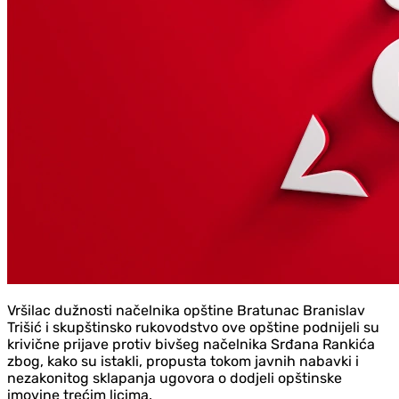
Vršilac dužnosti načelnika opštine Bratunac Branislav
Trišić i skupštinsko rukovodstvo ove opštine podnijeli su
krivične prijave protiv bivšeg načelnika Srđana Rankića
zbog, kako su istakli, propusta tokom javnih nabavki i
nezakonitog sklapanja ugovora o dodjeli opštinske
imovine trećim licima.