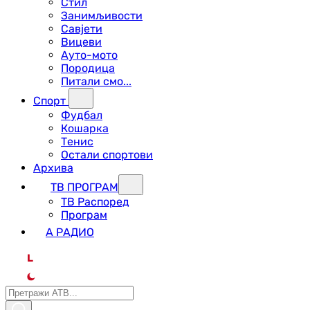
Стил
Занимљивости
Савјети
Вицеви
Ауто-мото
Породица
Питали смо...
Спорт
Фудбал
Кошарка
Тенис
Остали спортови
Архива
ТВ ПРОГРАМ
ТВ Распоред
Програм
А РАДИО
L