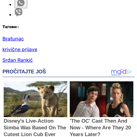
Таг
ови
:
Bratunac
krivične prijave
Srđan Rankić