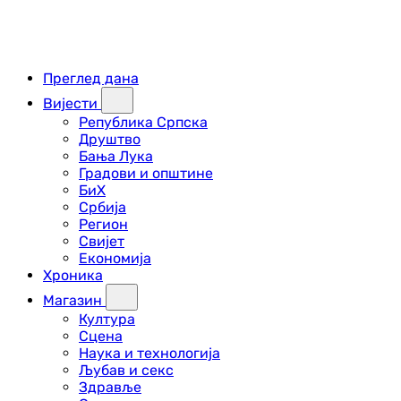
Преглед дана
Вијести
Република Српска
Друштво
Бања Лука
Градови и општине
БиХ
Србија
Регион
Свијет
Економија
Хроника
Магазин
Култура
Сцена
Наука и технологија
Љубав и секс
Здравље