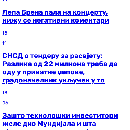
Лепа Брена пала на концерту,
нижу се негативни коментари
18
11
СНСД о тендеру за расвјету:
Разлика од 22 милиона треба да
оду у приватне џепове,
градоначелник укључен у то
18
06
Зашто технолошки инвеститори
желе дио Мундијала и шта