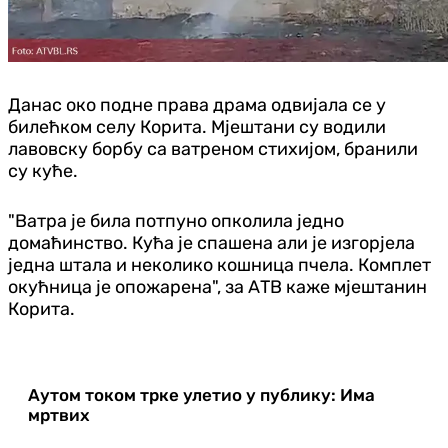
Данас око подне права драма одвијала се у
билећком селу Корита. Мјештани су водили
лавовску борбу са ватреном стихијом, бранили
су куће.
"Ватра је била потпуно опколила једно
домаћинство. Кућа је спашена али је изгорјела
једна штала и неколико кошница пчела. Комплет
окућница је опожарена", за АТВ каже мјештанин
Корита.
Аутом током трке улетио у публику: Има
мртвих