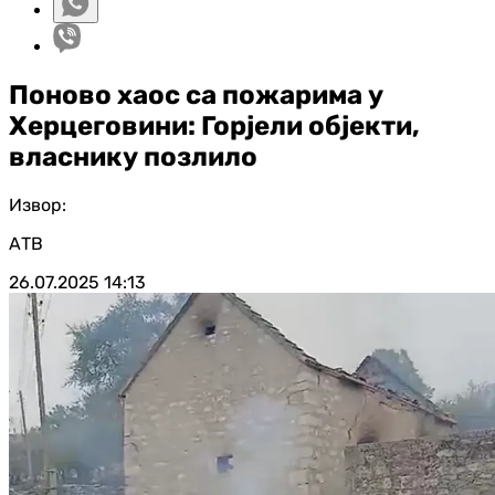
Поново хаос са пожарима у
Херцеговини: Горјели објекти,
власнику позлило
Извор:
АТВ
26.07.2025
14:13