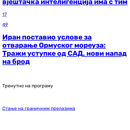
вјештачка интелигенција има с тим
17
49
Иран поставио услове за
отварање Ормуског мореуза:
Тражи уступке од САД, нови напад
на брод
Тренутно на програму
Стање на граничним прелазима