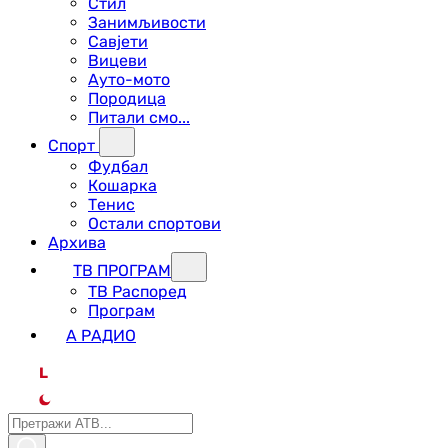
Стил
Занимљивости
Савјети
Вицеви
Ауто-мото
Породица
Питали смо...
Спорт
Фудбал
Кошарка
Тенис
Остали спортови
Архива
ТВ ПРОГРАМ
ТВ Распоред
Програм
А РАДИО
L