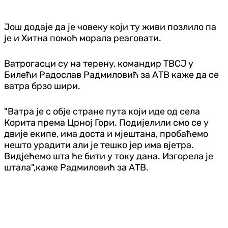
Још додаје да је човеку који ту живи позлило па
је и Хитна помоћ морала реаговати.
Ватрогасци су на терену, командир ТВСЈ у
Билећи Радослав Радмиловић за АТВ каже да се
ватра брзо шири.
"Ватра је с обје стране пута који иде од села
Корита према Црној Гори. Подијелили смо се у
двије екипе, има доста и мјештана, пробаћемо
нешто урадити али је тешко јер има вјетра.
Видјећемо шта ће бити у току дана. Изгорела је
штала",каже Радмиловић за АТВ.