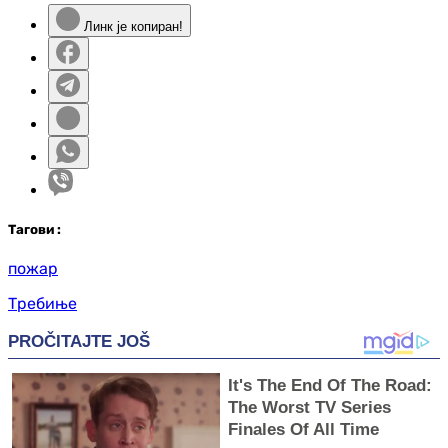
Линк је копиран!
Таг
ови
:
пожар
Требиње