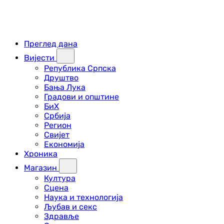
Преглед дана
Вијести
Република Српска
Друштво
Бања Лука
Градови и општине
БиХ
Србија
Регион
Свијет
Економија
Хроника
Магазин
Култура
Сцена
Наука и технологија
Љубав и секс
Здравље