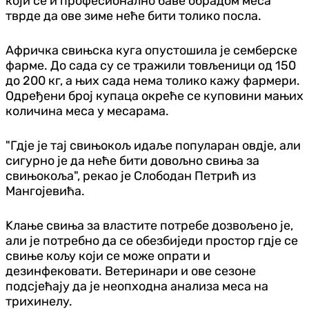
који се и професионално баве обрадом меса
тврде да ове зиме неће бити толико посла.
Афричка свињска куга опустошила је семберске
фарме. До сада су се тражили товљеници од 150
до 200 кг, а њих сада нема толико кажу фармери.
Одређени број купаца окреће се куповини мањих
количина меса у месарама.
"Гдје је тај свињокољ идаље популаран овдје, али
сигурно је да неће бити довољно свиња за
свињокоља", рекао је Слободан Петрић из
Мангојевића.
Kлање свиња за властите потребе дозвољено је,
али је потребно да се обезбиједи простор гдје се
свиње кољу који се може опрати и
дезинфековати. Ветеринари и ове сезоне
подсјећају да је неопходна анализа меса на
трихинелу.