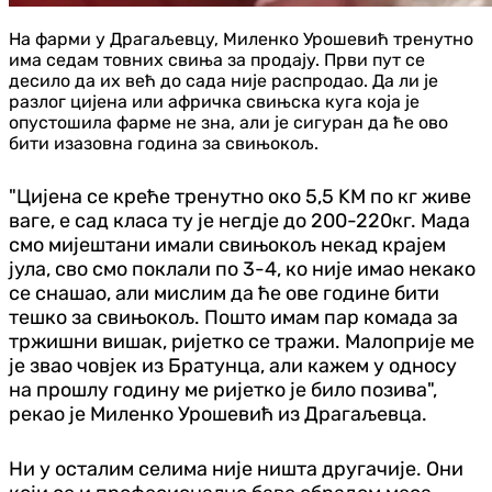
На фарми у Драгаљевцу, Миленко Урошевић тренутно
има седам товних свиња за продају. Први пут се
десило да их већ до сада није распродао. Да ли је
разлог цијена или афричка свињска куга која је
опустошила фарме не зна, али је сигуран да ће ово
бити изазовна година за свињокољ.
"Цијена се креће тренутно око 5,5 KМ по кг живе
ваге, е сад класа ту је негдје до 200-220кг. Мада
смо мијештани имали свињокољ некад крајем
јула, сво смо поклали по 3-4, ко није имао некако
се снашао, али мислим да ће ове године бити
тешко за свињокољ. Пошто имам пар комада за
тржишни вишак, ријетко се тражи. Малоприје ме
је звао човјек из Братунца, али кажем у односу
на прошлу годину ме ријетко је било позива",
рекао је Миленко Урошевић из Драгаљевца.
Ни у осталим селима није ништа другачије. Они