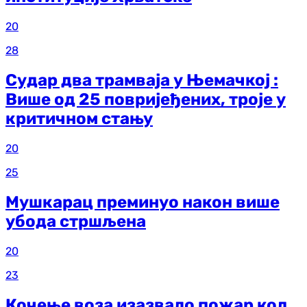
20
28
Судар два трамваја у Њемачкој :
Више од 25 повријеђених, троје у
критичном стању
20
25
Мушкарац преминуо након више
убода стршљена
20
23
Кочење воза изазвало пожар код