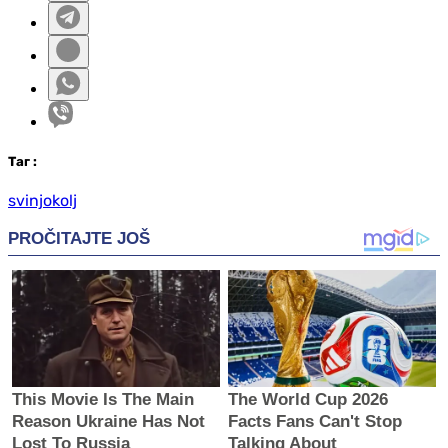
Таг
:
svinjokolj