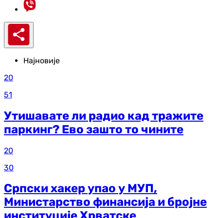
Најновије
20
51
Утишавате ли радио кад тражите
паркинг? Ево зашто то чините
20
30
Српски хакер упао у МУП,
Министарство финансија и бројне
институције Хрватске