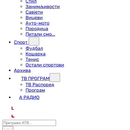
Стил
Занимљивости
Савјети
Вицеви
Ауто-мото
Породица
Питали смо...
Спорт
Фудбал
Кошарка
Тенис
Остали спортови
Архива
ТВ ПРОГРАМ
ТВ Распоред
Програм
А РАДИО
L