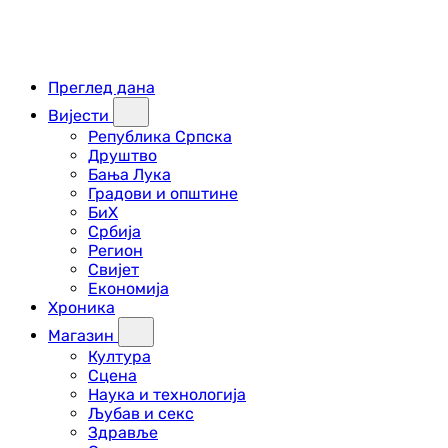
Преглед дана
Вијести
Република Српска
Друштво
Бања Лука
Градови и општине
БиХ
Србија
Регион
Свијет
Економија
Хроника
Магазин
Култура
Сцена
Наука и технологија
Љубав и секс
Здравље