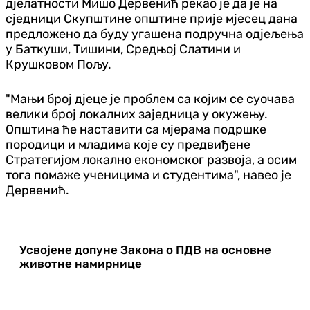
дјелатности Мишо Дервенић рекао је да је на
сједници Скупштине општине прије мјесец дана
предложено да буду угашена подручна одјељења
у Баткуши, Тишини, Средњој Слатини и
Крушковом Пољу.
"Мањи број дјеце је проблем са којим се суочава
велики број локалних заједница у окужењу.
Општина ће наставити са мјерама подршке
породици и младима које су предвиђене
Стратегијом локално економског развоја, а осим
тога помаже ученицима и студентима", навео је
Дервенић.
Усвојене допуне Закона о ПДВ на основне
животне намирнице