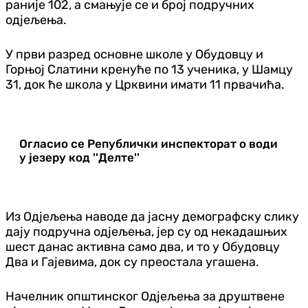
раније 102, а смањује се и број подручних
одјељења.
У први разред основне школе у Обудовцу и
Горњој Слатини кренуће по 13 ученика, у Шамцу
31, док ће школа у Црквини имати 11 првачића.
Огласио се Републички инспекторат о води
у језеру код ''Делте''
Из Одјељења наводе да јасну демографску слику
дају подручна одјељења, јер су од некадашњих
шест данас активна само два, и то у Обудовцу
Два и Гајевима, док су преостала угашена.
Начелник општинског Одјељења за друштвене