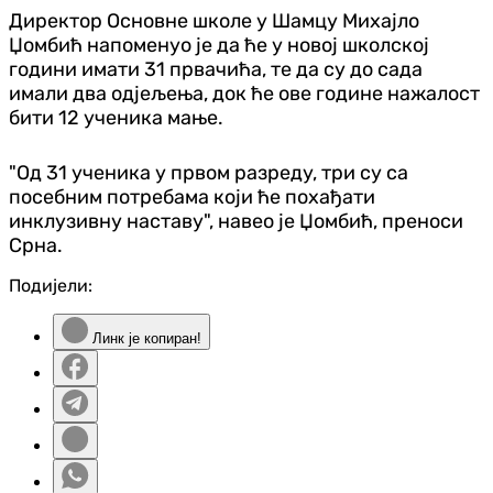
Директор Основне школе у Шамцу Михајло
Џомбић напоменуо је да ће у новој школској
години имати 31 првачића, те да су до сада
имали два одјељења, док ће ове године нажалост
бити 12 ученика мање.
"Од 31 ученика у првом разреду, три су са
посебним потребама који ће похађати
инклузивну наставу", навео је Џомбић, преноси
Срна.
Подијели:
Линк је копиран!