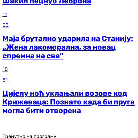
Шакил пецнуо Леброна
11
03
Маја брутално ударила на Станију:
„Жена лакоморална, за новац
спремна на све“
10
51
Цијелу ноћ уклањали возове код
Крижеваца: Познато када би пруга
могла бити отворена
Тренутно на програму