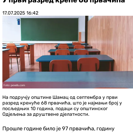
17.07.2025
16:42
На подручју општине Шамац од септембра у први
разред кренуће 68 првачића, што је најмањи број у
посљедњих 10 година, подаци су општинског
Одјељења за друштвене дјелатности.
Прошле године било је 97 првачића, годину