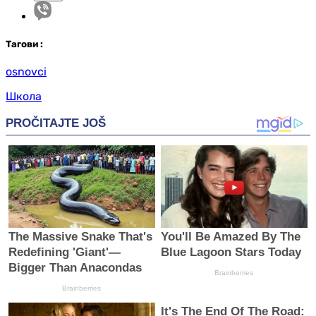
Таг
ови
:
osnovci
Школа