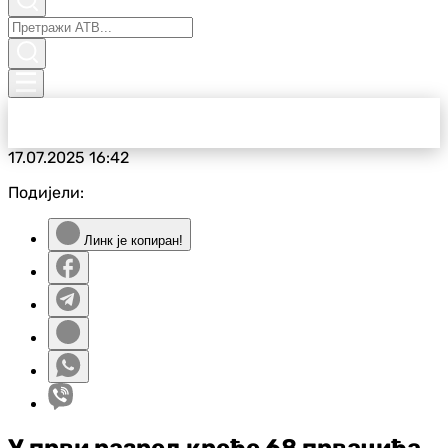
17.07.2025
16:42
Подијели:
Линк је копиран!
У први разред креће 68 првачића