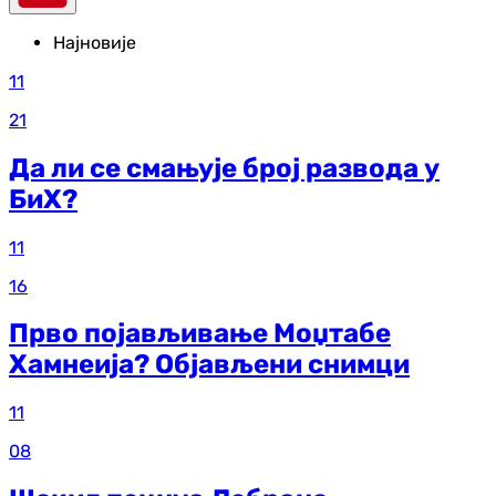
Најновије
11
21
Да ли се смањује број развода у
БиХ?
11
16
Прво појављивање Моџтабе
Хамнеија? Објављени снимци
11
08