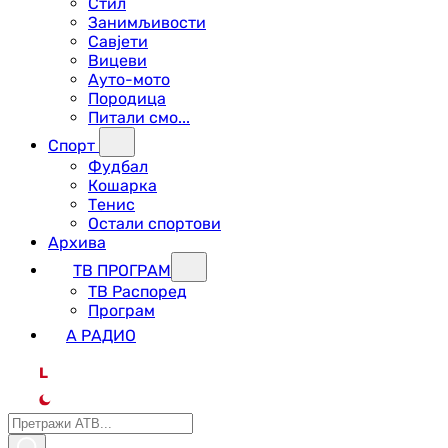
Стил
Занимљивости
Савјети
Вицеви
Ауто-мото
Породица
Питали смо...
Спорт
Фудбал
Кошарка
Тенис
Остали спортови
Архива
ТВ ПРОГРАМ
ТВ Распоред
Програм
А РАДИО
L