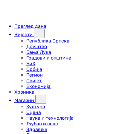
Преглед дана
Вијести
Република Српска
Друштво
Бања Лука
Градови и општине
БиХ
Србија
Регион
Свијет
Економија
Хроника
Магазин
Култура
Сцена
Наука и технологија
Љубав и секс
Здравље