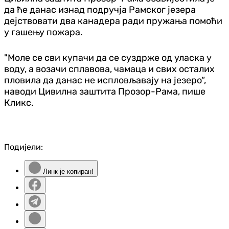
да ће данас изнад подручја Рамског језера
дејствовати два канадера ради пружања помоћи
у гашењу пожара.
"Моле се сви купачи да се суздрже од уласка у
воду, а возачи сплавова, чамаца и свих осталих
пловила да данас не испловљавају на језеро“,
наводи Цивилна заштита Прозор-Рама, пише
Кликс.
Подијели:
Линк је копиран!