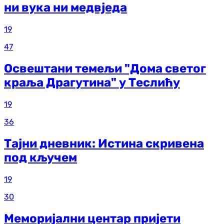
ни вука ни медвједа
19
47
Освештани темељи "Дома светог
краља Драгутина" у Теслићу
19
36
Тајни дневник: Истина скривена
под кључем
19
30
Меморијални центар пријети