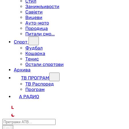
Стил
Занимљивости
Савјети
Вицеви
Ауто-мото
Породица
Питали смо...
Спорт
Фудбал
Кошарка
Тенис
Остали спортови
Архива
ТВ ПРОГРАМ
ТВ Распоред
Програм
А РАДИО
L