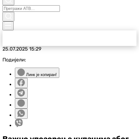
25.07.2025
15:29
Подијели:
Линк је копиран!
Важно упозорење купачима због