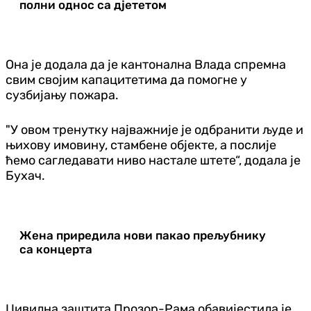
полни однос са дјететом
Она је додала да је кантонална Влада спремна
свим својим капацитетима да помогне у
сузбијању пожара.
"У овом тренутку најважније је одбранити људе и
њихову имовину, стамбене објекте, а послије
ћемо сагледавати ниво настале штете“, додала је
Бухач.
Жена приредила нови пакао прељубнику
са концерта
Цивилна заштита Прозор-Рама обавијестила је