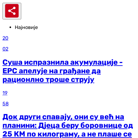
Најновије
20
02
Суша испразнила акумулације -
ЕРС апелује на грађане да
рационлно троше струју
19
58
Док други спавају, они су већ на
планини: Дјеца беру боровнице од
25 КМ по килограму, а не плаше се