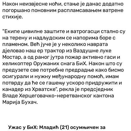
Након неизвјесне ноћи, стање је данас додатно
погоршано поновним распламсавањем ватрене
стихије.
"Екипе цивилне заштите и ватрогасци стално су
на терену и надљудским се напорима боре с
пламеном. Већ јуче је у неколико наврата
дјеловао наш ер трактор из Ваздушне луке
Мостар, а од раног јутра пожар активно гаси и
хеликоптер Оружаних снага БиХ. Након што су
предузете све потребне предрадње како бисмо
осигурали и нужну међународну помоћ, имам
потврду да ће се гашењу ускоро придружити и
канадер из Хрватске“, рекла је предсједник
Владе Херцеговачко-неретванског кантона
Марија Бухач.
Ужас у БиХ: Младић (21) осумњичен за