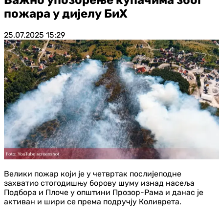
пожара у дијелу БиХ
25.07.2025
15:29
Велики пожар који је у четвртак послијеподне
захватио стогодишњу борову шуму изнад насеља
Подбора и Плоче у општини Прозор-Рама и данас је
активан и шири се према подручју Коливрета.