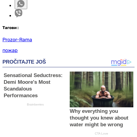
Таг
ови
:
Prozor-Rama
пожар