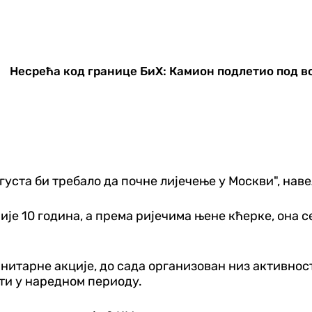
Несрећа код границе БиХ: Камион подлетио под во
августа би требало да почне лијечење у Москви", нав
је 10 година, а према ријечима њене кћерке, она с
анитарне акције, до сада организован низ активнос
сти у наредном периоду.