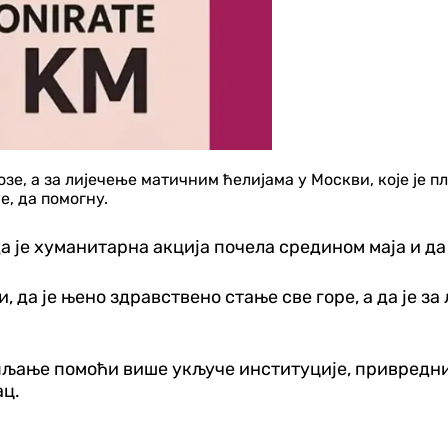
, а за лијечење матичним ћелијама у Москви, које је пла
е, да помогну.
 је хуманитарна акција почела средином маја и да 
ти, да је њено здравствено стање све горе, а да је 
купљање помоћи више укључе институције, привредниц
ац.