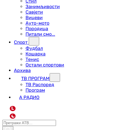
Стил
Занимљивости
Савјети
Вицеви
Ауто-мото
Породица
Питали смо...
Спорт
Фудбал
Кошарка
Тенис
Остали спортови
Архива
ТВ ПРОГРАМ
ТВ Распоред
Програм
А РАДИО
L