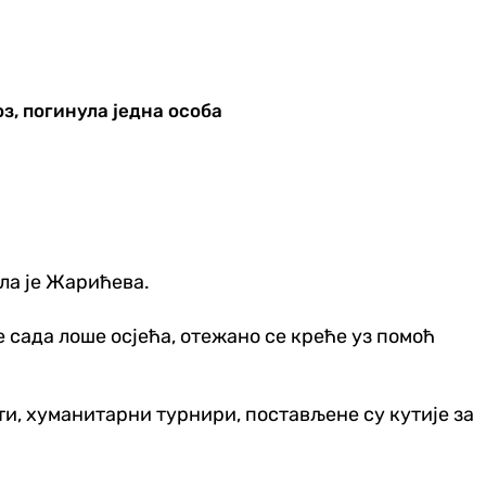
з, погинула једна особа
ела је Жарићева.
е сада лоше осјећа, отежано се креће уз помоћ
ти, хуманитарни турнири, постављене су кутије за