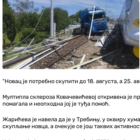
"Новац је потребно скупити до 18. августа, а 25. 
Мултипла склероза Ковачевићевој откривена је при
помагала и неопходна јој је туђа помоћ.
Жарићева је навела да је у Требињу, у оквиру хум
скупљање новца, а очекује се још таквих активно