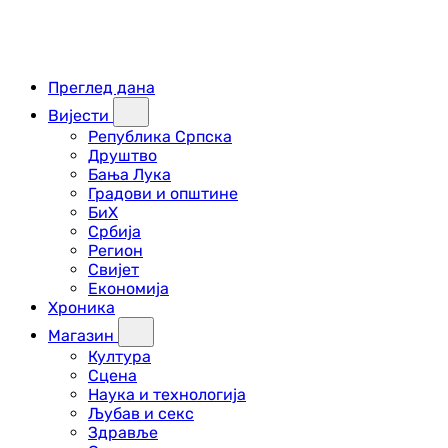
Преглед дана
Вијести
Република Српска
Друштво
Бања Лука
Градови и општине
БиХ
Србија
Регион
Свијет
Економија
Хроника
Магазин
Култура
Сцена
Наука и технологија
Љубав и секс
Здравље