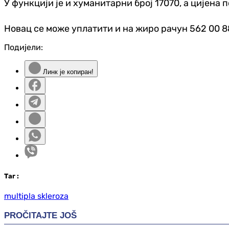
У функцији је и хуманитарни број 17070, а цијена п
Новац се може уплатити и на жиро рачун 562 00 88
Подијели:
Линк је копиран!
Таг
:
multipla skleroza