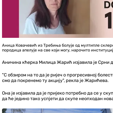
Аница Ковачевић из Требиња болује од мултипле склерозе
породица апелује на све који могу, нарочито институциј
Аничина кћерка Милица Жарић изјавила је Срни да
"С обзиром на то да је ријеч о прогресивној болес
смо да покренемо ту акцију", рекла је Жарићева.
Она је изјавила да је пријеко потребно да се у с
да ће једино тако успјети да скупе неопходан нов