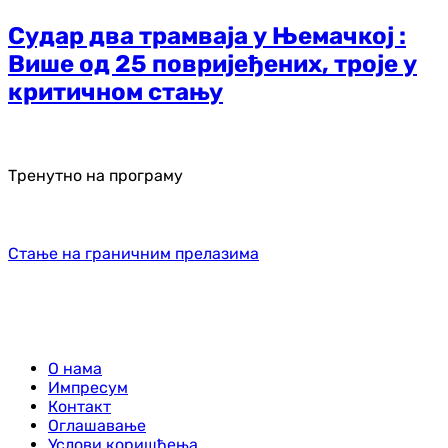
Судар два трамваја у Њемачкој :
Више од 25 повријеђених, троје у
критичном стању
Тренутно на програму
Стање на граничним прелазима
О нама
Импресум
Контакт
Оглашавање
Услови коришћења