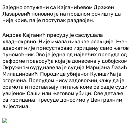
Заједно оптужени са Кајганићевом Дражен
Лазаревић поновио је на прошлом рочишту да
није крив, па је поступак раздвојен.
Андреа Кајганић пресуду је саслушала
хладнокрвно. Није имала никакве реакције. Њен
адвокат није присуствовао изрицању само његов
пуномоћник.Ово је једна од највећих пресуда од
реформе правосуђа која је донесена у добојском
Окружном суду,навела је судија Маријана Лазић
Миладиновић Породица убијеног Кулишића је
огорчена. Пресудом нису задовољни,кажу да је
срамота и постављају питање коме се овдје суди
увијеном Саши или његовом убици. Све детаље
са изрицања пресуде доносимо у Централним
вијестима.