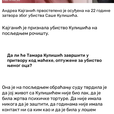
Андреа Кајганић првостепено је осуђена на 22 године
затвора због убиства Саше Кулишића.
Кајганић је признала убиство Кулишића на
посљедњем рочишту.
Да ли ће Тамара Кулишић завршити у
притвору код маћехе, оптужене за убиство
њеног оца?
Она је на посљедњем обраћању суду тврдила је
да јој живот са Кулишићем није био лак, да је
била жртва психичке тортуре. Да није имала
никога да је заштити, да годинама није имала
контакт ни са ким као и да је била у лошем