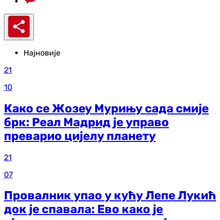
Најновије
21
10
Како се Жозеу Мурињу сада смије
брк: Реал Мадрид је управо
преварио цијелу планету
21
07
Провалник упао у кућу Лепе Лукић
док је спавала: Ево како је