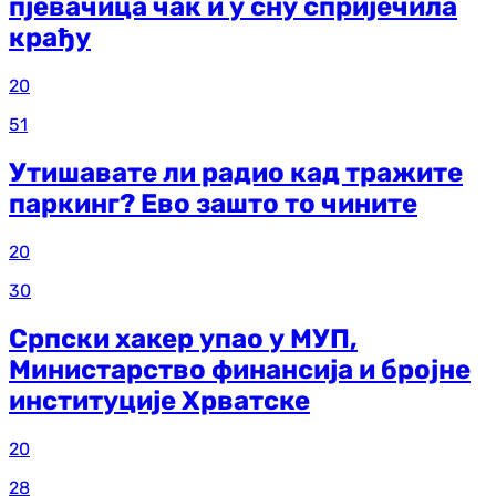
пјевачица чак и у сну спријечила
крађу
20
51
Утишавате ли радио кад тражите
паркинг? Ево зашто то чините
20
30
Српски хакер упао у МУП,
Министарство финансија и бројне
институције Хрватске
20
28