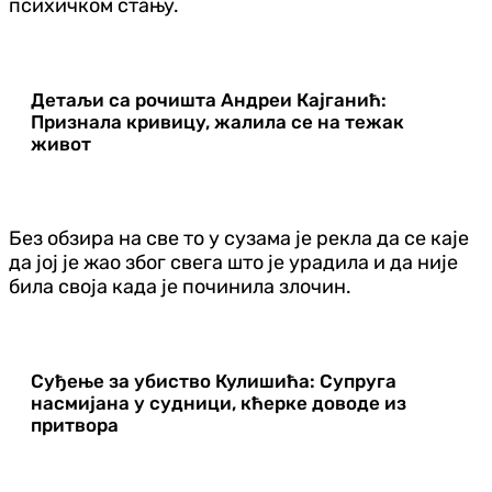
психичком стању.
Детаљи са рочишта Андреи Кајганић:
Признала кривицу, жалила се на тежак
живот
Без обзира на све то у сузама је рекла да се каје
да јој је жао због свега што је урадила и да није
била своја када је починила злочин.
Суђење за убиство Кулишића: Супруга
насмијана у судници, кћерке доводе из
притвора