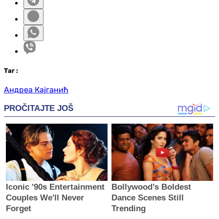
Таг
:
Андреа Кајганић