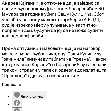
Андреа Кајганић је оптужена да је заједно са
својим љубавником Драженом Лазаревићем 30.
јануара ове године убила Сашу Кулишића. Због
учешћа у злочину малољетној кћерки А.К. (14)
суд је изрекао мјеру упућивања у васпитно-
поправни дом, будући да јој се не може судити
као одраслој особи.
Према оптужници малољетница је на наговор
мајке и њеног љубавника, оцу, Саши Кулишићу,
”зачинила” лимунаду таблетама ”треана”. Након
што је заспао Кајганић и Лазаревић су га везали
траком, стрпали у гепек и одвезли до излетишта
”Преслица”, гд‌је су га изболи ножем
Подијели:
Линк је копиран!