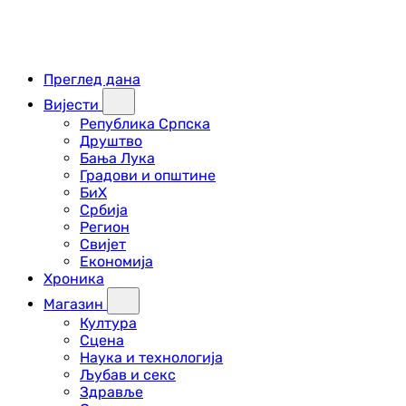
Преглед дана
Вијести
Република Српска
Друштво
Бања Лука
Градови и општине
БиХ
Србија
Регион
Свијет
Економија
Хроника
Магазин
Култура
Сцена
Наука и технологија
Љубав и секс
Здравље