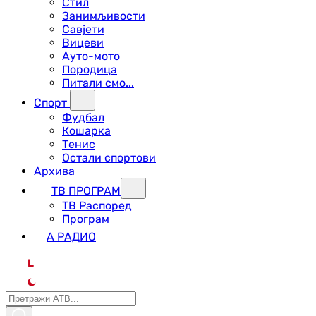
Стил
Занимљивости
Савјети
Вицеви
Ауто-мото
Породица
Питали смо...
Спорт
Фудбал
Кошарка
Тенис
Остали спортови
Архива
ТВ ПРОГРАМ
ТВ Распоред
Програм
А РАДИО
L