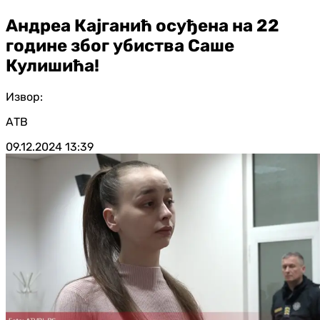
Андреа Кајганић осуђена на 22
године због убиства Саше
Кулишића!
Извор:
АТВ
09.12.2024
13:39