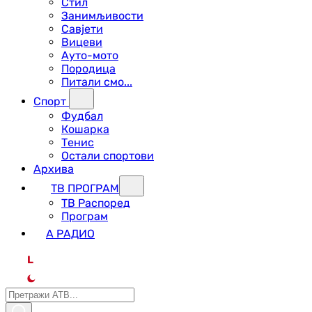
Стил
Занимљивости
Савјети
Вицеви
Ауто-мото
Породица
Питали смо...
Спорт
Фудбал
Кошарка
Тенис
Остали спортови
Архива
ТВ ПРОГРАМ
ТВ Распоред
Програм
А РАДИО
L