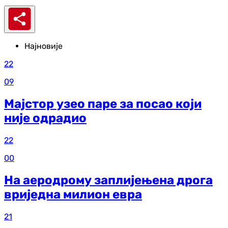
Најновије
22
09
Мајстор узео паре за посао који
није одрадио
22
00
На аеродрому заплијењена дрога
вриједна милион евра
21