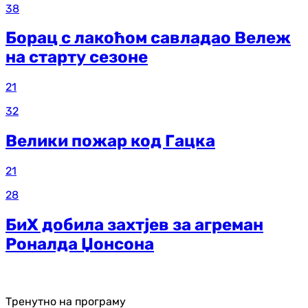
38
Борац с лакоћом савладао Вележ
на старту сезоне
21
32
Велики пожар код Гацка
21
28
БиХ добила захтјев за агреман
Роналда Џонсона
Тренутно на програму