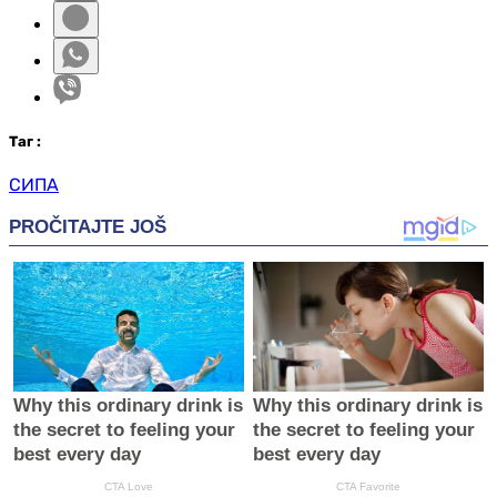
Таг
:
СИПА