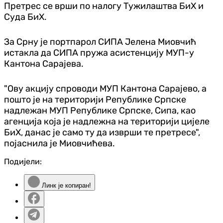
Претрес се врши по налогу Тужилаштва БиХ и
Суда БиХ.
За Срну је портпарол СИПА Јелена Миовчић
истакла да СИПА пружа асистенцију МУП-у
Кантона Сарајева.
"Ову акцију спроводи МУП Кантона Сарајево, а
пошто је на територији Републике Српске
надлежан МУП Републике Српске, Сипа, као
агенција која је надлежна на територији цијеле
БиХ, данас је само ту да изврши те претресе",
појаснила је Миовчићева.
Подијели:
Линк је копиран!