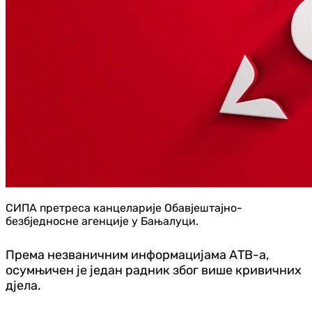
СИПА претреса канцеларије Обавјештајно-
безбједносне агенције у Бањалуци.
Према незваничним информацијама АТВ-а,
осумњичен је један радник због више кривичних
дјела.