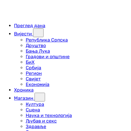
Преглед дана
Вијести
Република Српска
Друштво
Бања Лука
Градови и општине
БиХ
Србија
Регион
Свијет
Економија
Хроника
Магазин
Култура
Сцена
Наука и технологија
Љубав и секс
Здравље