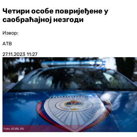
Четири особе повријеђене у
саобраћајној незгоди
Извор:
АТВ
27.11.2023
11:27