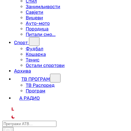
Стил
Занимљивости
Савјети
Вицеви
Ауто-мото
Породица
Питали смо...
Спорт
Фудбал
Кошарка
Тенис
Остали спортови
Архива
ТВ ПРОГРАМ
ТВ Распоред
Програм
А РАДИО
L