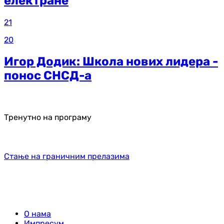
електране
21
20
Игор Додик: Школа нових лидера -
понос СНСД-а
Тренутно на програму
Стање на граничним прелазима
О нама
Импресум