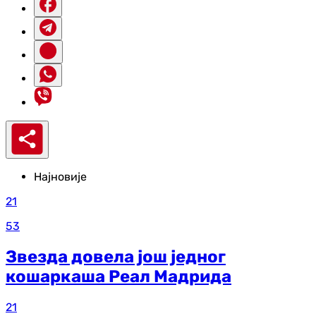
Најновије
21
53
Звезда довела још једног
кошаркаша Реал Мадрида
21