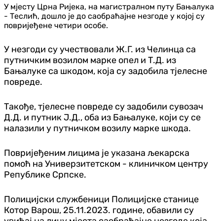
У мјесту Црна Ријека, на магистралном путу Бањалука
- Теслић, дошло је до саобраћајне незгоде у којој су
повријеђене четири особе.
У незгоди су учествовали Ж.Г. из Челинца са
путничким возилом марке опел и Т.Д. из
Бањалуке са шкодом, која су задобила тјелесне
повреде.
Такође, тјелесне повреде су задобили сувозач
Д.Д. и путник Ј.Д., оба из Бањалуке, који су се
налазили у путничком возилу марке шкода.
Повријеђеним лицима је указана љекарска
помоћ на Универзитетском - клиничком центру
Републике Српске.
Полицијски службеници Полицијске станице
Котор Варош, 25.11.2023. године, обавили су
увиђај на лицу мјеста саобраћајне незгоде која