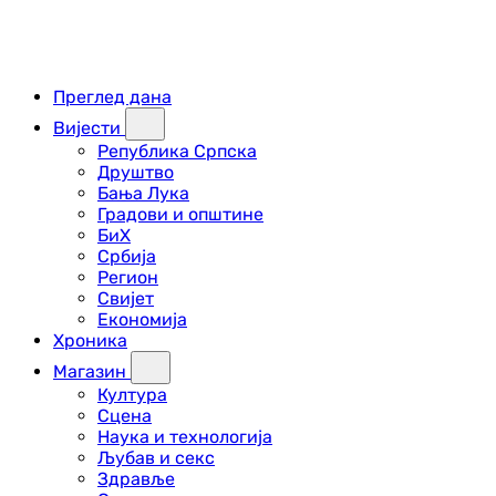
Преглед дана
Вијести
Република Српска
Друштво
Бања Лука
Градови и општине
БиХ
Србија
Регион
Свијет
Економија
Хроника
Магазин
Култура
Сцена
Наука и технологија
Љубав и секс
Здравље