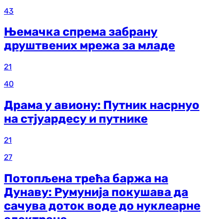
43
Њемачка спрема забрану
друштвених мрежа за младе
21
40
Драма у авиону: Путник насрнуо
на стјуардесу и путнике
21
27
Потопљена трећа баржа на
Дунаву: Румунија покушава да
сачува доток воде до нуклеарне