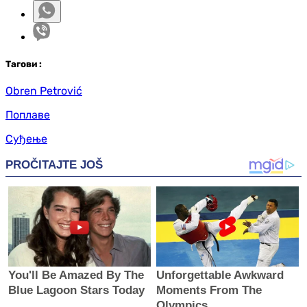
Таг
ови
:
Obren Petrović
Поплаве
Суђење