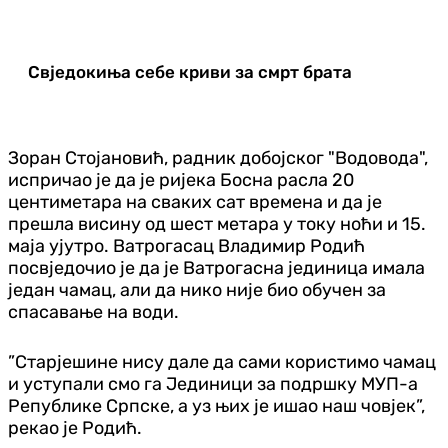
Свједокиња себе криви за смрт брата
Зоран Стојановић, радник добојског "Водовода",
испричао је да је ријека Босна расла 20
центиметара на сваких сат времена и да је
прешла висину од шест метара у току ноћи и 15.
маја ујутро. Ватрогасац Владимир Родић
посвједочио је да је Ватрогасна јединица имала
један чамац, али да нико није био обучен за
спасавање на води.
”Старјешине нису дале да сами користимо чамац
и уступали смо га Јединици за подршку МУП-а
Републике Српске, а уз њих је ишао наш човјек”,
рекао је Родић.