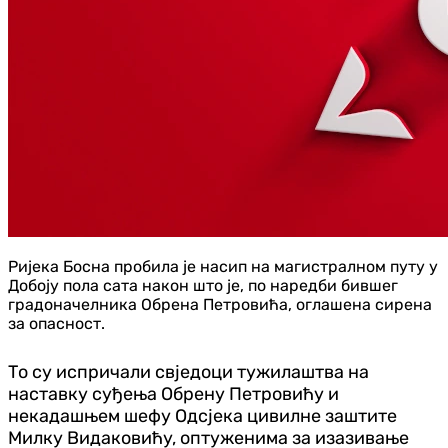
Ријека Босна пробила је насип на магистралном путу у
Добоју пола сата након што је, по наредби бившег
градоначелника Обрена Петровића, оглашена сирена
за опасност.
То су испричали свједоци тужилаштва на
наставку суђења Обрену Петровићу и
некадашњем шефу Одсјека цивилне заштите
Милку Видаковићу, оптуженима за изазивање