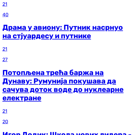
21
40
Драма у авиону: Путник насрнуо
на стјуардесу и путнике
21
27
Потопљена трећа баржа на
Дунаву: Румунија покушава да
сачува доток воде до нуклеарне
електране
21
20
Игор Додик: Школа нових лидера -