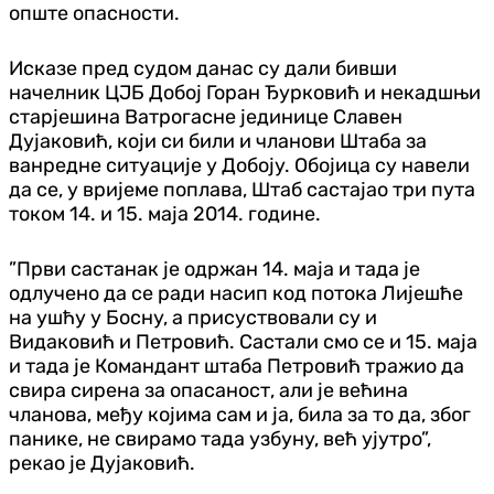
опште опасности.
Исказе пред судом данас су дали бивши
начелник ЦЈБ Добој Горан Ђурковић и некадшњи
старјешина Ватрогасне јединице Славен
Дујаковић, који си били и чланови Штаба за
ванредне ситуације у Добоју. Обојица су навели
да се, у вријеме поплава, Штаб састајао три пута
током 14. и 15. маја 2014. године.
”Први састанак је одржан 14. маја и тада је
одлучено да се ради насип код потока Лијешће
на ушћу у Босну, а присуствовали су и
Видаковић и Петровић. Састали смо се и 15. маја
и тада је Командант штаба Петровић тражио да
свира сирена за опасаност, али је већина
чланова, међу којима сам и ја, била за то да, због
панике, не свирамо тада узбуну, већ ујутро”,
рекао је Дујаковић.