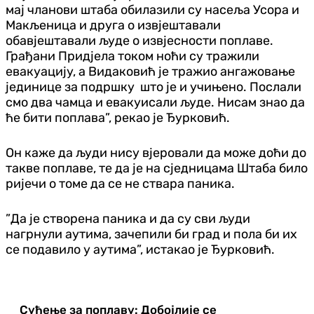
мај чланови штаба обилазили су насеља Усора и
Макљеница и друга о извјештавали
обавјештавали људе о извјесности поплаве.
Грађани Придјела током ноћи су тражили
евакуацију, а Видаковић је тражио ангажовање
јединице за подршку што је и учињено. Послали
смо два чамца и евакуисали људе. Нисам знао да
ће бити поплава”, рекао је Ђурковић.
Он каже да људи нису вјеровали да може доћи до
такве поплаве, те да је на сједницама Штаба било
ријечи о томе да се не ствара паника.
”Да је створена паника и да су сви људи
нагрнули аутима, зачепили би град и пола би их
се подавило у аутима”, истакао је Ђурковић.
Суђење за поплаву: Добојлије се