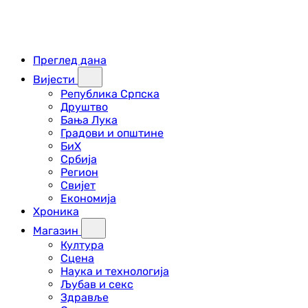
Преглед дана
Вијести
Република Српска
Друштво
Бања Лука
Градови и општине
БиХ
Србија
Регион
Свијет
Економија
Хроника
Магазин
Култура
Сцена
Наука и технологија
Љубав и секс
Здравље