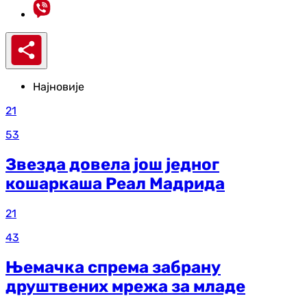
Најновије
21
53
Звезда довела још једног
кошаркаша Реал Мадрида
21
43
Њемачка спрема забрану
друштвених мрежа за младе