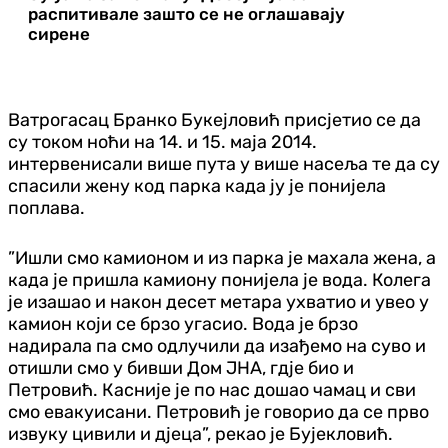
распитивале зашто се не оглашавају
сирене
Ватрогасац Бранко Букејловић присјетио се да
су током ноћи на 14. и 15. маја 2014.
интервенисали више пута у више насеља те да су
спасили жену код парка када ју је понијела
поплава.
”Ишли смо камионом и из парка је махала жена, а
када је пришла камиону понијела је вода. Колега
је изашао и након десет метара ухватио и увео у
камион који се брзо угасио. Вода је брзо
надирала па смо одлучили да изађемо на суво и
отишли смо у бивши Дом ЈНА, гдје био и
Петровић. Касније је по нас дошао чамац и сви
смо евакуисани. Петровић је говорио да се прво
извуку цивили и дјеца”, рекао је Бујекловић.