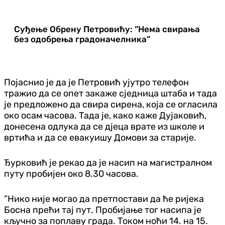
Суђење Обрену Петровићу: ”Нема свирања
без одобрења градоначелника”
Појаснио је да је Петровић ујутро телефон
тражио да се опет закаже сједница штаба и тада
је предложено да свира сирена, која се огласила
око осам часова. Тада је, како каже Дујаковић,
донесена одлука да се дјеца врате из школе и
вртића и да се евакуишу Домови за старије.
Ђурковић је рекао да је насип на магистралном
путу пробијен око 8.30 часова.
”Нико није могао да претпостави да ће ријека
Босна прећи тај пут. Пробијање тог насипа је
кључно за поплаву града. Током ноћи 14. на 15.