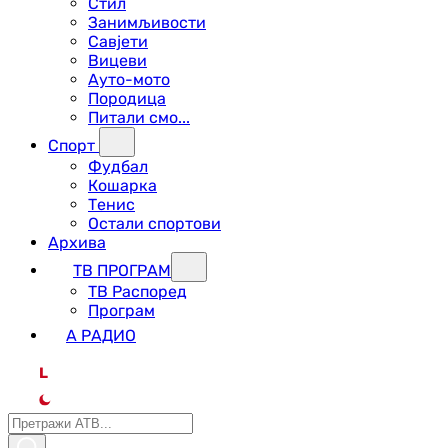
Стил
Занимљивости
Савјети
Вицеви
Ауто-мото
Породица
Питали смо...
Спорт
Фудбал
Кошарка
Тенис
Остали спортови
Архива
ТВ ПРОГРАМ
ТВ Распоред
Програм
А РАДИО
L