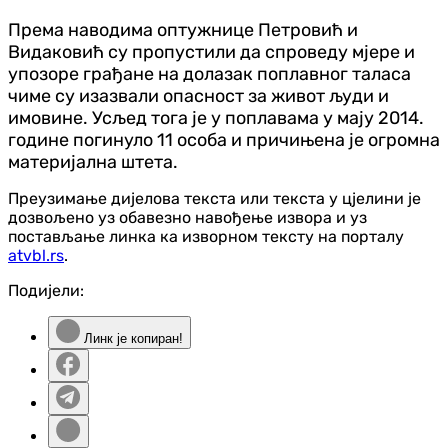
Према наводима оптужнице Петровић и
Видаковић су пропустили да спроведу мјере и
упозоре грађане на долазак поплавног таласа
чиме су изазвали опасност за живот људи и
имовине. Усљед тога је у поплавама у мају 2014.
године погинуло 11 особа и причињена је огромна
материјална штета.
Преузимање дијелова текста или текста у цјелини је
дозвољено уз обавезно навођење извора и уз
постављање линка ка изворном тексту на порталу
atvbl.rs
.
Подијели:
Линк је копиран!