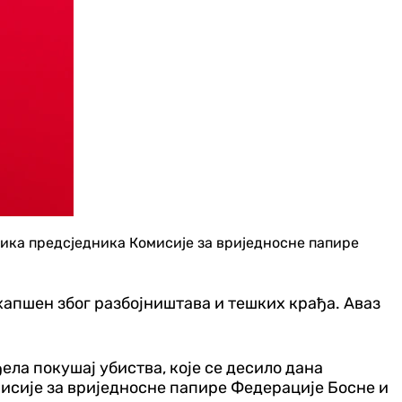
ника предсједника Комисије за вриједносне папире
хапшен због разбојништава и тешких крађа. Аваз
ла покушај убиства, које се десило дана
омисије за вриједносне папире Федерације Босне и