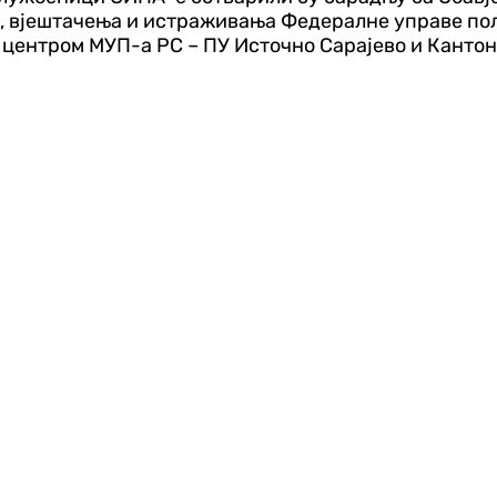
, вјештачења и истраживања Федералне управе пол
ентром МУП-а РС – ПУ Источно Сарајево и Кантона