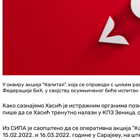
У оквиру акција "Капитал", која се спроводи с циљем 
Федерације БиХ, у својству осумњиченог биће испитан 
Како сазнајемо Хасић је истражним органима позн
пише да се Хасић тренутно налази у КПЗ Зеница, 
Из СИПА је саопштено да се оперативна акција "К
15.02.2022. и 16.03.2022. године у Сарајеву, на