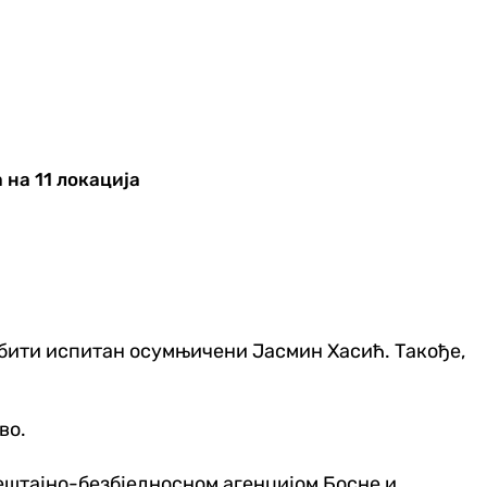
на 11 локација
А бити испитан осумњичени Јасмин Хасић. Такође,
во.
ештајно-безбједносном агенцијом Босне и