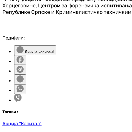
Херцеговине, Центром за форензичка испитивања
Републике Српске и Криминалистичко техничким ц
Подијели:
Линк је копиран!
Таг
ови
:
Акција ”Капитал”