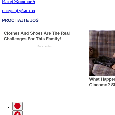
Матеј Живковић
покушај убиства