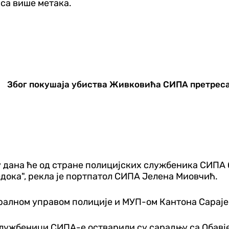
са више метака.
Због покушаја убиства Живковића СИПА претреса 
оку дана ће од стране полицијских службеника СИП
едока", рекла је портпатол СИПА Јелена Миовчић.
ралном управом полиције и МУП-ом Кантона Сараје
службеници СИПА-е остварили су сарадњу са Обавј