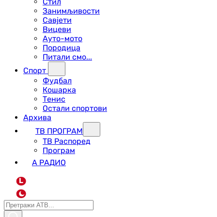
Стил
Занимљивости
Савјети
Вицеви
Ауто-мото
Породица
Питали смо...
Спорт
Фудбал
Кошарка
Тенис
Остали спортови
Архива
ТВ ПРОГРАМ
ТВ Распоред
Програм
А РАДИО
L