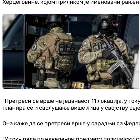
Херцеговине, којом приликом је именовани рањен 
"Претреси се врше на једанаест 11 локација, у т
планира се и саслушање више лица у својству свј
Она каже да се претреси врше у сарадњи са Феде
"У току рада по наведеном предмету полицијски 