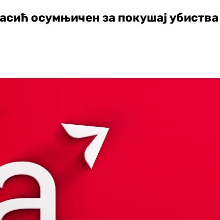
Хасић осумњичен за покушај убиств