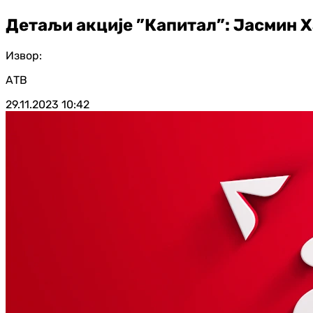
Детаљи акције ”Капитал”: Јасмин 
Извор:
АТВ
29.11.2023
10:42