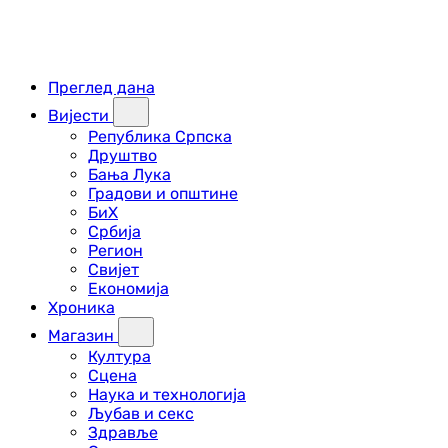
Преглед дана
Вијести
Република Српска
Друштво
Бања Лука
Градови и општине
БиХ
Србија
Регион
Свијет
Економија
Хроника
Магазин
Култура
Сцена
Наука и технологија
Љубав и секс
Здравље