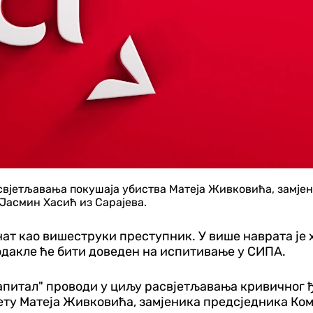
расвјетљавања покушаја убиства Матеја Живковића, замје
Јасмин Хасић из Сарајева.
ат као вишеструки преступник. У више наврата је 
одакле ће бити доведен на испитивање у СИПА.
апитал" проводи у циљу расвјетљавања кривичног ђе
 штету Матеја Живковића, замјеника предсједника К