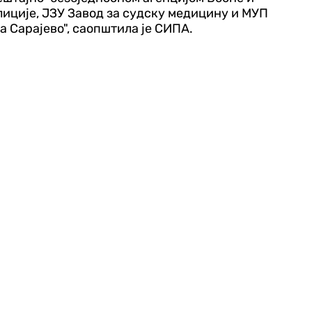
иције, ЈЗУ Завод за судску медицину и МУП
 Сарајево", саопштила је СИПА.