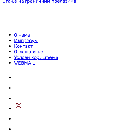
Стање на граничним прелазима
О нама
Импресум
Контакт
Оглашавање
Услови коришћења
WEBMAIL