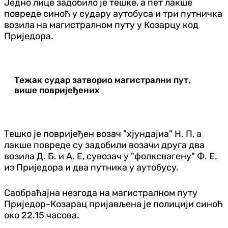
Једно лице задобило је тешке, а пет лакше
повреде синоћ у судару аутобуса и три путничка
возила на магистралном путу у Козарцу код
Приједора.
Тежак судар затворио магистрални пут,
више повријеђених
Тешко је повријеђен возач "хјундајиа" Н. П, а
лакше повреде су задобили возачи друга два
возила Д. Б. и А. Е, сувозач у "фолксвагену" Ф. Е.
из Приједора и два путника у аутобусу.
Саобраћајна незгода на магистралном путу
Приједор-Козарац пријављена је полицији синоћ
око 22.15 часова.