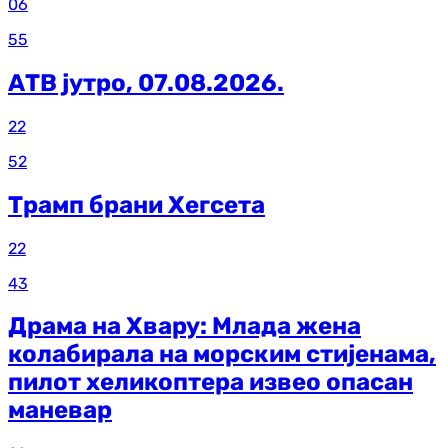
06
55
АТВ јутро, 07.08.2026.
22
52
Трамп брани Хегсета
22
43
Драма на Хвару: Млада жена
колабирала на морским стијенама,
пилот хеликоптера извео опасан
маневар