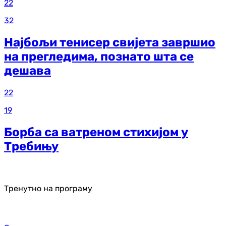
22
32
Најбољи тенисер свијета завршио
на прегледима, познато шта се
дешава
22
19
Борба са ватреном стихијом у
Требињу
Тренутно на програму