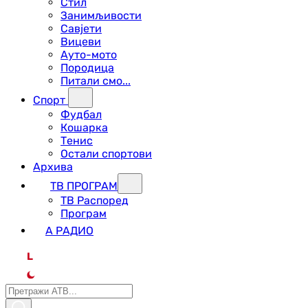
Стил
Занимљивости
Савјети
Вицеви
Ауто-мото
Породица
Питали смо...
Спорт
Фудбал
Кошарка
Тенис
Остали спортови
Архива
ТВ ПРОГРАМ
ТВ Распоред
Програм
А РАДИО
L