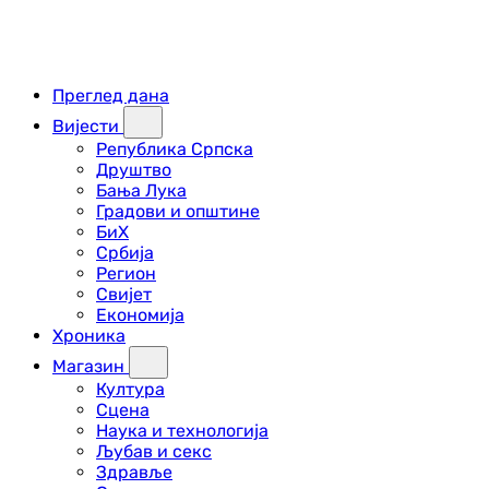
Преглед дана
Вијести
Република Српска
Друштво
Бања Лука
Градови и општине
БиХ
Србија
Регион
Свијет
Економија
Хроника
Магазин
Култура
Сцена
Наука и технологија
Љубав и секс
Здравље