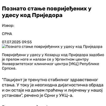
Познато стање повријеђених у
удесу код Приједора
Извор:
СРНА
07.07.2025
09:55
Повријеђени у удесу у Козарцу код Приједора задобио
је прелом ноге и налази се у Ургентном центру
Универзитетског клиничког центра (УКЦ) Републике
Српске.
"Пацијент је тренутно стабилног здравственог
стања. У току је неопходна дијагностичка обрада
и он остаје на даљем праћењу и лијечењу у нашој
установи", речено је Срни у УКЦ-а.