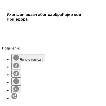
Ухапшен возач због саобраћајке код
Приједора
Подијели:
Линк је копиран!