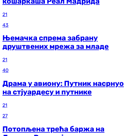
кошаркаша Реал Мадрида
21
43
Њемачка спрема забрану
друштвених мрежа за младе
21
40
Драма у авиону: Путник насрнуо
на стјуардесу и путнике
21
27
Потопљена трећа баржа на