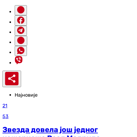
Најновије
21
53
Звезда довела још једног