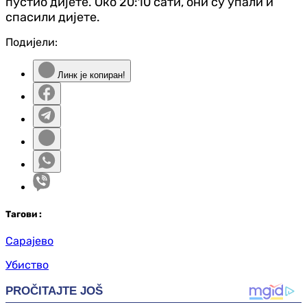
пустио дијете. Око 20:10 сати, они су упали и
спасили дијете.
Подијели:
Линк је копиран!
Таг
ови
:
Сарајево
Убиство