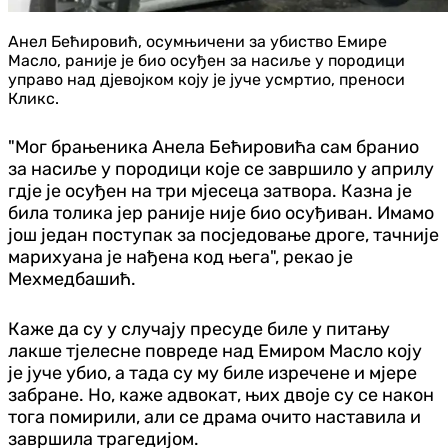
Анел Бећировић, осумњичени за убиство Емире
Масло, раније је био осуђен за насиље у породици
управо над дјевојком коју је јуче усмртио, преноси
Кликс.
"Мог брањеника Анела Бећировића сам бранио
за насиље у породици које се завршило у априлу
гдје је осуђен на три мјесеца затвора. Казна је
била толика јер раније није био осуђиван. Имамо
још један поступак за посједовање дроге, тачније
марихуана је нађена код њега", рекао је
Мехмедбашић.
Каже да су у случају пресуде биле у питању
лакше тјелесне повреде над Емиром Масло коју
је јуче убио, а тада су му биле изречене и мјере
забране. Но, каже адвокат, њих двоје су се након
тога помирили, али се драма очито наставила и
завршила трагедијом.