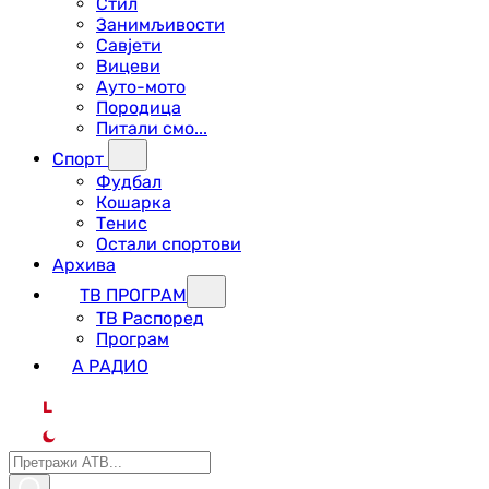
Стил
Занимљивости
Савјети
Вицеви
Ауто-мото
Породица
Питали смо...
Спорт
Фудбал
Кошарка
Тенис
Остали спортови
Архива
ТВ ПРОГРАМ
ТВ Распоред
Програм
А РАДИО
L