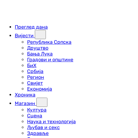
Преглед дана
Вијести
Република Српска
Друштво
Бања Лука
Градови и општине
БиХ
Србија
Регион
Свијет
Економија
Хроника
Магазин
Култура
Сцена
Наука и технологија
Љубав и секс
Здравље