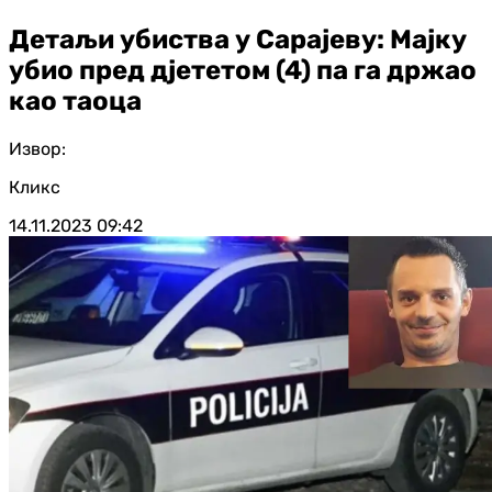
Детаљи убиства у Сарајеву: Мајку
убио пред дјететом (4) па га држао
као таоца
Извор:
Кликс
14.11.2023
09:42