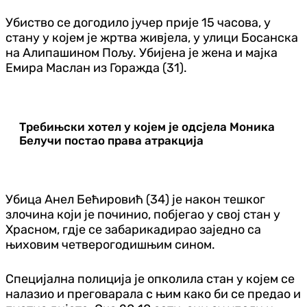
Убиство се догодило јучер прије 15 часова, у
стану у којем је жртва живјела, у улици Босанска
на Алипашином Пољу. Убијена је жена и мајка
Емира Маслан из Горажда (31).
Требињски хотел у којем је одсјела Моника
Белучи постао права атракција
Убица Анел Бећировић (34) је након тешког
злочина који је починио, побјегао у свој стан у
Храсном, гдје се забарикадирао заједно са
њиховим четверогодишњим сином.
Специјална полиција је опколила стан у којем се
налазио и преговарала с њим како би се предао и