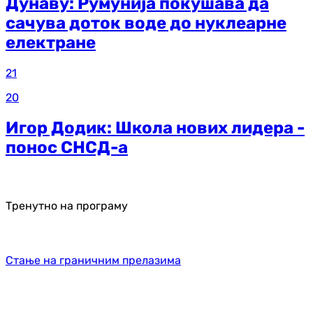
Дунаву: Румунија покушава да
сачува доток воде до нуклеарне
електране
21
20
Игор Додик: Школа нових лидера -
понос СНСД-а
Тренутно на програму
Стање на граничним прелазима