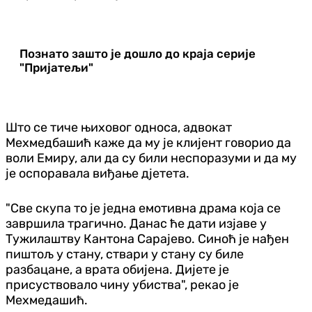
Познато зашто је дошло до краја серије
"Пријатељи"
Што се тиче њиховог односа, адвокат
Мехмедбашић каже да му је клијент говорио да
воли Емиру, али да су били неспоразуми и да му
је оспоравала виђање дјетета.
"Све скупа то је једна емотивна драма која се
завршила трагично. Данас ће дати изјаве у
Тужилаштву Кантона Сарајево. Синоћ је нађен
пиштољ у стану, ствари у стану су биле
разбацане, а врата обијена. Дијете је
присуствовало чину убиства", рекао је
Мехмедашић.