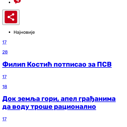
Најновије
17
28
Филип Костић потписао за ПСВ
17
18
Док земља гори, апел грађанима
да воду троше рационално
17