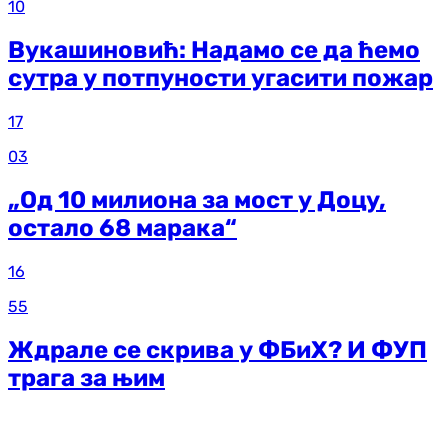
10
Вукашиновић: Надамо се да ћемо
сутра у потпуности угасити пожар
17
03
„Од 10 милиона за мост у Доцу,
остало 68 марака“
16
55
Ждрале се скрива у ФБиХ? И ФУП
трага за њим