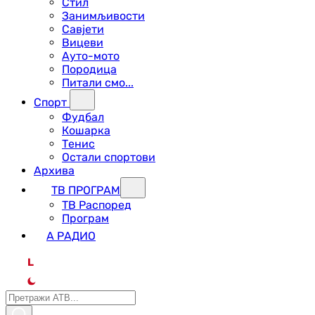
Стил
Занимљивости
Савјети
Вицеви
Ауто-мото
Породица
Питали смо...
Спорт
Фудбал
Кошарка
Тенис
Остали спортови
Архива
ТВ ПРОГРАМ
ТВ Распоред
Програм
А РАДИО
L