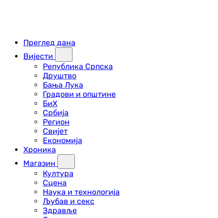
Преглед дана
Вијести
Република Српска
Друштво
Бања Лука
Градови и општине
БиХ
Србија
Регион
Свијет
Економија
Хроника
Магазин
Култура
Сцена
Наука и технологија
Љубав и секс
Здравље