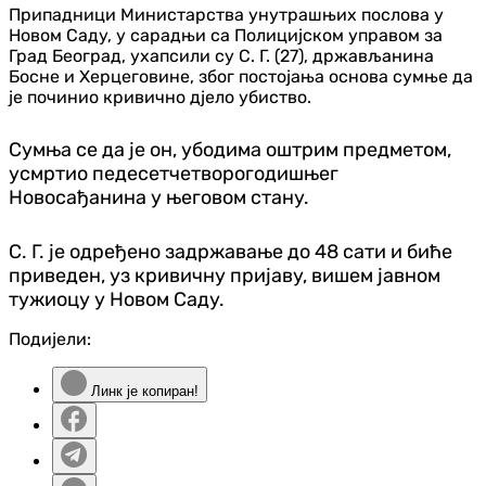
Припадници Министарства унутрашњих послова у
Новом Саду, у сарадњи са Полицијском управом за
Град Београд, ухапсили су С. Г. (27), држављанина
Босне и Херцеговине, због постојања основа сумње да
је починио кривично дјело убиство.
Сумња се да је он, убодима оштрим предметом,
усмртио педесетчетворогодишњег
Новосађанина у његовом стану.
С. Г. је одређено задржавање до 48 сати и биће
приведен, уз кривичну пријаву, вишем јавном
тужиоцу у Новом Саду.
Подијели:
Линк је копиран!