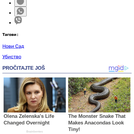
Таг
ови
:
Нови Сад
Убиство