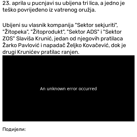
23. aprila u pucnjavi su ubijena tri lica, a jedno je
teško povrijeđeno iz vatrenog oružja.
Ubijeni su vlasnik kompanija "Sektor sekjuriti",
"Žitopeka", "Žitoprodukt", "Sektor ADS" i "Sektor
ZOS" Slaviša Krunić, jedan od njegovih pratilaca
Žarko Pavlović i napadač Željko Kovačević, dok je
drugi Krunićev pratilac ranjen.
Подијели: