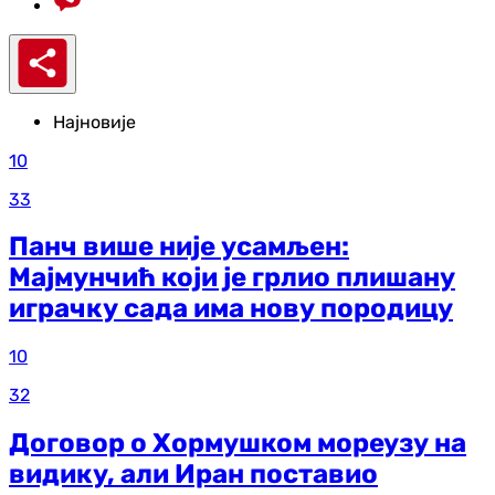
Најновије
10
33
Панч више није усамљен:
Мајмунчић који је грлио плишану
играчку сада има нову породицу
10
32
Договор о Хормушком мореузу на
видику, али Иран поставио