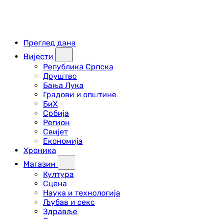
Преглед дана
Вијести
Република Српска
Друштво
Бања Лука
Градови и општине
БиХ
Србија
Регион
Свијет
Економија
Хроника
Магазин
Култура
Сцена
Наука и технологија
Љубав и секс
Здравље