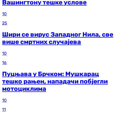
Вашингтону тешке услове
10
25
Шири се вирус Западног Нила, све
више смртних случајева
10
16
Пуцњава у Брчком: Мушкарац
тешко рањен, нападачи побјегли
мотоциклима
10
11