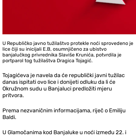
U Republičko javno tužilaštvo protekle noći sprovedeno je
lice čiji su inicijali E.B, osumnjičeno za ubistvo
banjalučkog privrednika Slaviše Krunića, potvrdila je
portparol tog tužilaštva Dragica Tojagić.
Tojagićeva je navela da će republički javni tužilac
danas ispitati ovo lice i donijeti odluku da li će
Okružnom sudu u Banjaluci predložiti mjeru
pritvora.
Prema nezvaničnim informacijama, riječ o Emiliju
Baldi.
U Glamočanima kod Banjaluke u noći između 22. i