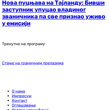
Нова пуцњава на Тајланду: Бивши
заступник упуцао владиног
званичника па све признао уживо
у емисији
Тренутно на програму
Стање на граничним прелазима
О нама
Импресум
Контакт
Оглашавање
Услови коришћења