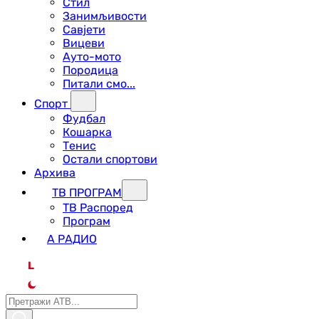
Стил
Занимљивости
Савјети
Вицеви
Ауто-мото
Породица
Питали смо...
Спорт
Фудбал
Кошарка
Тенис
Остали спортови
Архива
ТВ ПРОГРАМ
ТВ Распоред
Програм
А РАДИО
L